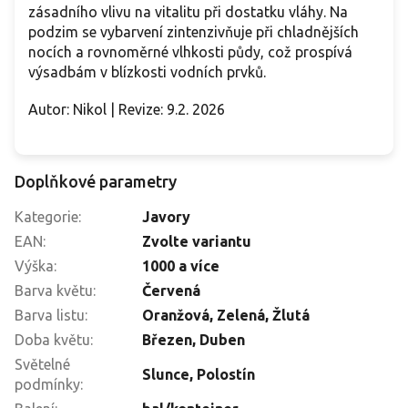
zásadního vlivu na vitalitu při dostatku vláhy. Na
podzim se vybarvení zintenzivňuje při chladnějších
nocích a rovnoměrné vlhkosti půdy, což prospívá
výsadbám v blízkosti vodních prvků.
Autor: Nikol | Revize: 9.2. 2026
Doplňkové parametry
Kategorie
:
Javory
EAN
:
Zvolte variantu
Výška
:
1000 a více
Barva květu
:
Červená
Barva listu
:
Oranžová
,
Zelená
,
Žlutá
Doba květu
:
Březen
,
Duben
Světelné
Slunce
,
Polostín
podmínky
: