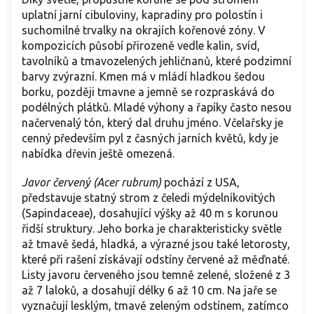
uplatní jarní cibuloviny, kapradiny pro polostín i
suchomilné trvalky na okrajích kořenové zóny. V
kompozicích působí přirozeně vedle kalin, svíd,
tavolníků a tmavozelených jehličnanů, které podzimní
barvy zvýrazní. Kmen má v mládí hladkou šedou
borku, později tmavne a jemně se rozpraskává do
podélných plátků. Mladé výhony a řapíky často nesou
načervenalý tón, který dal druhu jméno. Včelařsky je
cenný především pyl z časných jarních květů, kdy je
nabídka dřevin ještě omezená.
Javor červený (Acer rubrum)
pochází z USA,
představuje statný strom z čeledi mýdelníkovitých
(Sapindaceae), dosahující výšky až 40 m s korunou
řidší struktury. Jeho borka je charakteristicky světle
až tmavě šedá, hladká, a výrazné jsou také letorosty,
které při rašení získávají odstíny červené až měďnaté.
Listy javoru červeného jsou temně zelené, složené z 3
až 7 laloků, a dosahují délky 6 až 10 cm. Na jaře se
vyznačují lesklým, tmavě zeleným odstínem, zatímco