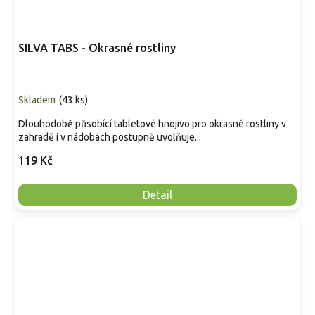
SILVA TABS - Okrasné rostliny
Skladem
(
43 ks
)
Dlouhodobě působící tabletové hnojivo pro okrasné rostliny v
zahradě i v nádobách postupně uvolňuje...
119 Kč
Detail