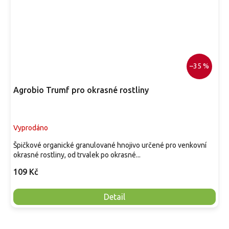
–35 %
Agrobio Trumf pro okrasné rostliny
Vyprodáno
Špičkové organické granulované hnojivo určené pro venkovní
okrasné rostliny, od trvalek po okrasné...
109 Kč
Detail