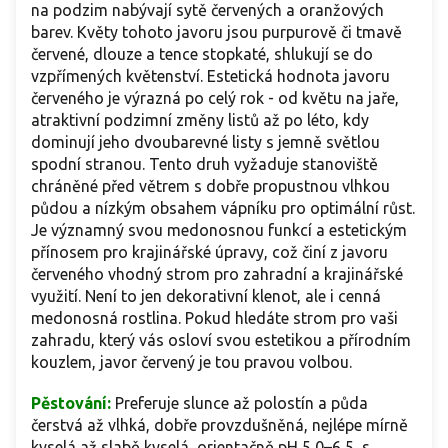
na podzim nabývají sytě červených a oranžových
barev. Květy tohoto javoru jsou purpurově či tmavě
červené, dlouze a tence stopkaté, shlukují se do
vzpřímených květenství. Estetická hodnota javoru
červeného je výrazná po celý rok - od květu na jaře,
atraktivní podzimní změny listů až po léto, kdy
dominují jeho dvoubarevné listy s jemně světlou
spodní stranou. Tento druh vyžaduje stanoviště
chráněné před větrem s dobře propustnou vlhkou
půdou a nízkým obsahem vápníku pro optimální růst.
Je významný svou medonosnou funkcí a estetickým
přínosem pro krajinářské úpravy, což činí z javoru
červeného vhodný strom pro zahradní a krajinářské
využití. Není to jen dekorativní klenot, ale i cenná
medonosná rostlina. Pokud hledáte strom pro vaši
zahradu, který vás osloví svou estetikou a přírodním
kouzlem, javor červený je tou pravou volbou.
Pěstování:
Preferuje slunce až polostín a půda
čerstvá až vlhká, dobře provzdušněná, nejlépe mírně
kyselá až slabě kyselá, orientačně pH 5,0–6,5, s