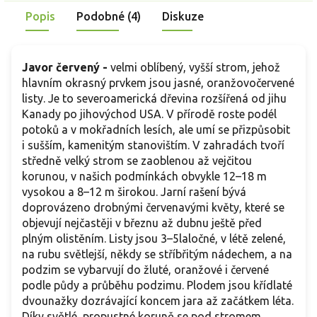
Popis
Podobné (4)
Diskuze
Javor červený -
velmi oblíbený, vyšší strom, jehož
hlavním okrasný prvkem jsou jasné, oranžovočervené
listy. Je to severoamerická dřevina rozšířená od jihu
Kanady po jihovýchod USA. V přírodě roste podél
potoků a v mokřadních lesích, ale umí se přizpůsobit
i sušším, kamenitým stanovištím. V zahradách tvoří
středně velký strom se zaoblenou až vejčitou
korunou, v našich podmínkách obvykle 12–18 m
vysokou a 8–12 m širokou. Jarní rašení bývá
doprovázeno drobnými červenavými květy, které se
objevují nejčastěji v březnu až dubnu ještě před
plným olistěním. Listy jsou 3–5laločné, v létě zelené,
na rubu světlejší, někdy se stříbřitým nádechem, a na
podzim se vybarvují do žluté, oranžové i červené
podle půdy a průběhu podzimu. Plodem jsou křídlaté
dvounažky dozrávající koncem jara až začátkem léta.
Díky světlé, propustné koruně se pod stromem