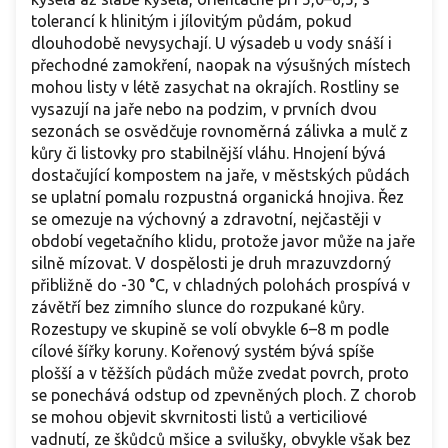
tolerancí k hlinitým i jílovitým půdám, pokud
dlouhodobě nevysychají. U výsadeb u vody snáší i
přechodné zamokření, naopak na výsušných místech
mohou listy v létě zasychat na okrajích. Rostliny se
vysazují na jaře nebo na podzim, v prvních dvou
sezonách se osvědčuje rovnoměrná zálivka a mulč z
kůry či listovky pro stabilnější vláhu. Hnojení bývá
dostačující kompostem na jaře, v městských půdách
se uplatní pomalu rozpustná organická hnojiva. Řez
se omezuje na výchovný a zdravotní, nejčastěji v
období vegetačního klidu, protože javor může na jaře
silně mízovat. V dospělosti je druh mrazuvzdorný
přibližně do -30 °C, v chladných polohách prospívá v
závětří bez zimního slunce do rozpukané kůry.
Rozestupy ve skupině se volí obvykle 6–8 m podle
cílové šířky koruny. Kořenový systém bývá spíše
plošší a v těžších půdách může zvedat povrch, proto
se ponechává odstup od zpevněných ploch. Z chorob
se mohou objevit skvrnitosti listů a verticiliové
vadnutí, ze škůdců mšice a svilušky, obvykle však bez