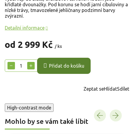
křídlaté dvounažky. Pod korunu se hodí jarní cibuloviny a
nízké trávy, tmavozelené jehličnany podzimní barvy
zvýrazní.
Detailní informace
od
2 999 Kč
/ ks
Měrná
cena:
−
+
Přidat do košíku
Zeptat se
Hlídat
Sdílet
High-contrast mode
Mohlo by se vám také líbit