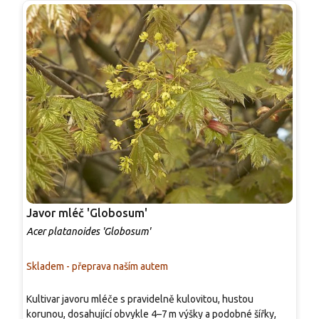
Javor mléč 'Globosum'
J
Acer platanoides 'Globosum'
A
Skladem - přeprava naším autem
S
Kultivar javoru mléče s pravidelně kulovitou, hustou
V
korunou, dosahující obvykle 4–7 m výšky a podobné šířky,
h