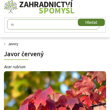
Přejít
na
obsah
Hledat
Javory
Javor červený
Acer rubrum