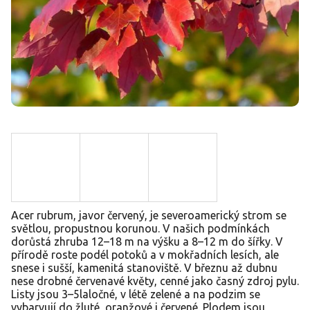
Acer rubrum, javor červený, je severoamerický strom se
světlou, propustnou korunou. V našich podmínkách
dorůstá zhruba 12–18 m na výšku a 8–12 m do šířky. V
přírodě roste podél potoků a v mokřadních lesích, ale
snese i sušší, kamenitá stanoviště. V březnu až dubnu
nese drobné červenavé květy, cenné jako časný zdroj pylu.
Listy jsou 3–5laločné, v létě zelené a na podzim se
vybarvují do žluté, oranžové i červené. Plodem jsou