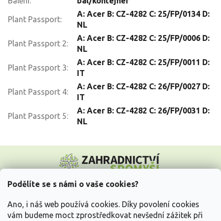
Balení
:
bal/kontejner
A: Acer B: CZ-4282 C: 25/FP/0134 D:
Plant Passport
:
NL
A: Acer B: CZ-4282 C: 25/FP/0006 D:
Plant Passport 2
:
NL
A: Acer B: CZ-4282 C: 25/FP/0011 D:
Plant Passport 3
:
IT
A: Acer B: CZ-4282 C: 26/FP/0027 D:
Plant Passport 4
:
IT
A: Acer B: CZ-4282 C: 26/FP/0031 D:
Plant Passport 5
:
NL
Z
á
p
a
Podělíte se s námi o vaše cookies?
t
Vše o nákupu
í
Ano, i náš web používá cookies. Díky povolení cookies
vám budeme moct zprostředkovat nevšední zážitek při