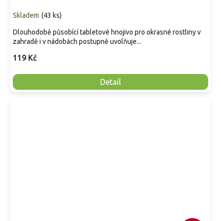
Skladem
(
43 ks
)
Dlouhodobě působící tabletové hnojivo pro okrasné rostliny v
zahradě i v nádobách postupně uvolňuje...
119 Kč
Detail