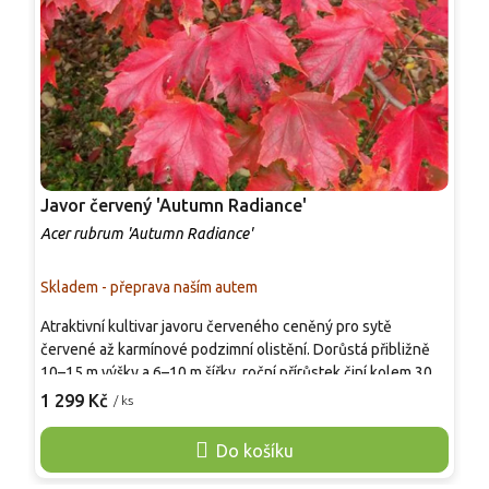
Javor červený 'Autumn Radiance'
J
Acer rubrum 'Autumn Radiance'
A
Skladem - přeprava naším autem
S
Atraktivní kultivar javoru červeného ceněný pro sytě
A
červené až karmínové podzimní olistění. Dorůstá přibližně
k
10–15 m výšky a 6–10 m šířky, roční přírůstek činí kolem 30–
k
50 cm. Koruna má široce vejčitý až zaoblený tvar. Listy jsou
m
1 299 Kč
1
/ ks
třílaločné, svěže zelené, na podzim se vybarvují do
p
výrazných tónů červené. Kultivar je mrazuvzdorný do −34 °C
ž
Do košíku
a vhodný jako solitéra do větších zahrad či parkových
v
výsadeb.
s