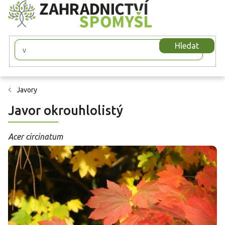
Přejít
na
obsah
Hledat
Javory
Javor okrouhlolistý
Acer circinatum