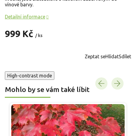
vínové barvy.
Detailní informace
999 Kč
/ ks
Měrná
cena:
Zeptat se
Hlídat
Sdílet
High-contrast mode
Mohlo by se vám také líbit