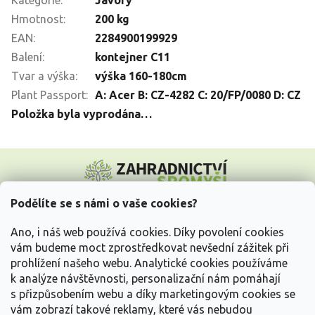
Hmotnost
:
200 kg
EAN
:
2284900199929
Balení
:
kontejner C11
Tvar a výška
:
výška 160-180cm
Plant Passport
:
A: Acer B: CZ-4282 C: 20/FP/0080 D: CZ
Položka byla vyprodána…
Z
á
p
a
Podělíte se s námi o vaše cookies?
t
Vše o nákupu
í
Ano, i náš web používá cookies. Díky povolení cookies
vám budeme moct zprostředkovat nevšední zážitek při
prohlížení našeho webu. Analytické cookies používáme
Informace pro Vás
k analýze návštěvnosti, personalizační nám pomáhají
s přizpůsobením webu a díky marketingovým cookies se
Kontakujte nás
vám zobrazí takové reklamy, které vás nebudou