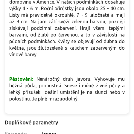
domovinu v Americe. V našich podmínkách dosahuje
výšky 4 - 6 m. Roční přírůstky jsou okolo 25 - 40 cm.
Listy má pravidelně okrouhlé, 7 - 9 laločnaté a mají
až 9 cm. Na jaře září svěží zelenou barvou, později
získávají podzimní zabarvení. Hrají všemi teplými
barvami, od žluté po červenou, a to v závislosti na
půdních podmínkách. Květy se objevují od dubna do
května, jsou žlutozelené s kalichem zabarveným do
vínové barvy.
Pěstování:
Nenáročný druh javoru. Vyhovuje mu
běžná půda, propustná. Snese i méně živné půdy a
lehký přísušek. Ideální umístění je na slunci nebo v
polostínu. Je plně mrazuodolný.
Doplňkové parametry
Kategorie
:
Javory