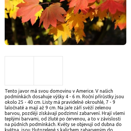
Tento javor má svou domovinu v Americe. V našich
podmínkách dosahuje výšky 4 - 6 m. Roční přírůstky jsou
okolo 25 - 40 cm. Listy má pravidelně okrouhlé, 7 - 9
laločnaté a mají až 9 cm. Na jaře září svěží zelenou
barvou, později získávají podzimní zabarvení. Hrají všemi
teplými barvami, od žluté po červenou, a to v závislosti
na půdních podmínkách. Květy se objevují od dubna do
května, jsou žlutozelené s kalichem zabarveným do