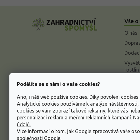
Z
á
Vše o
p
a
O nás
t
í
Doprav
Dodací
Vysvět
rostlin
Odstou
Podělíte se s námi o vaše cookies?
Rekla
Ano, i náš web používá cookies. Díky povolení cookie
Inform
Analytické cookies používáme k analýze návštěvnosti
údajů
cookies se vám zobrazí takové reklamy, které vás neb
Obcho
personalizaci reklam a měření reklamních kampaní. N
údajů.
Více informací o tom, jak Google zpracovává vaše oso
společnosti Google
.