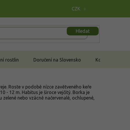
CZK
Hledat
í rostlin
Doručení na Slovensko
Kontakt
reje. Roste v podobě nízce zavětveného keře
0 - 12 m. Habitus je široce vejčitý. Borka je
ou zelené nebo vzácně načervenalé, ochlupené,