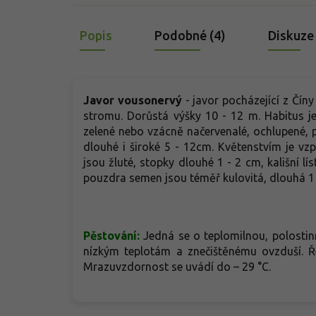
Popis
Podobné (4)
Diskuze
Javor vousonervý
- javor pocházející z Čín
stromu. Dorůstá výšky 10 - 12 m. Habitus je 
zelené nebo vzácně načervenalé, ochlupené, poz
dlouhé i široké 5 - 12cm. Květenstvím je vz
jsou žluté, stopky dlouhé 1 - 2 cm, kališní lí
pouzdra semen jsou téměř kulovitá, dlouhá 1
Pěstování:
Jedná se o teplomilnou, polostin
nízkým teplotám a znečištěnému ovzduší. 
Mrazuvzdornost se uvádí do – 29 °C.