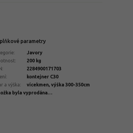
plňkové parametry
egorie
:
Javory
otnost
:
200 kg
N
:
2284900171703
ení
:
kontejner C30
r a výška
:
vícekmen, výška 300-350cm
ložka byla vyprodána…