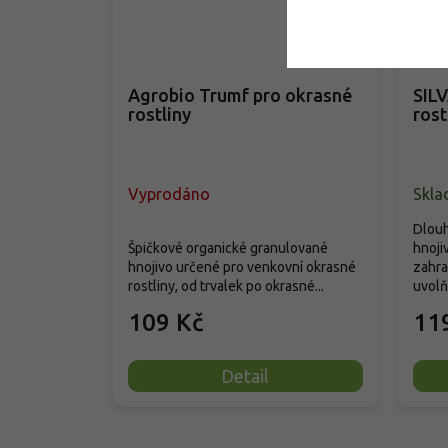
–35 %
Agrobio Trumf pro okrasné
SIL
rostliny
rost
Vyprodáno
Skla
Dlouh
Špičkové organické granulované
hnoji
hnojivo určené pro venkovní okrasné
zahra
rostliny, od trvalek po okrasné...
uvolňu
109 Kč
11
Detail