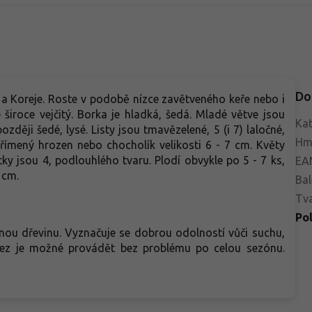
Do
y a Koreje. Roste v podobě nízce zavětveného keře nebo i
široce vejčitý. Borka je hladká, šedá. Mladé větve jsou
Kat
ději šedé, lysé. Listy jsou tmavězelené, 5 (i 7) laločné,
Hm
přímený hrozen nebo chocholík velikosti 6 - 7 cm. Květy
stky jsou 4, podlouhlého tvaru. Plodí obvykle po 5 - 7 ks,
EA
 cm.
Bal
Tva
Po
nou dřevinu. Vyznačuje se dobrou odolností vůči suchu,
Řez je možné provádět bez problému po celou sezónu.