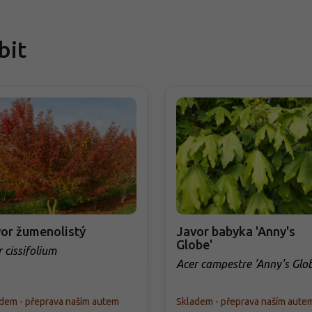
bit
or žumenolistý
Javor babyka 'Anny's
Globe'
 cissifolium
Acer campestre 'Anny's Glo
dem - přeprava naším autem
Skladem - přeprava naším aute