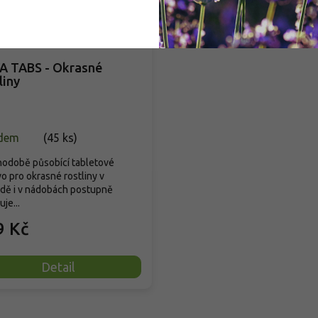
VA TABS - Okrasné
liny
dem
(
45 ks
)
odobě působící tabletové
vo pro okrasné rostliny v
dě i v nádobách postupně
je...
9 Kč
Detail