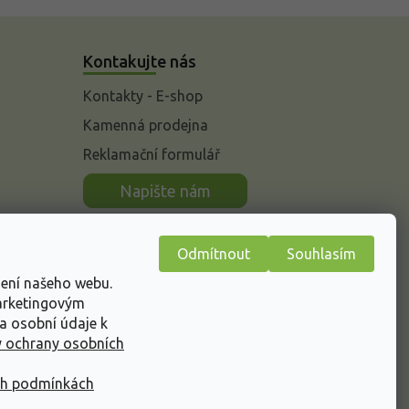
Kontakujte nás
Kontakty - E-shop
Kamenná prodejna
Reklamační formulář
n
Napište nám
Odmítnout
Souhlasím
žení našeho webu.
marketingovým
a osobní údaje k
 ochrany osobních
ch podmínkách