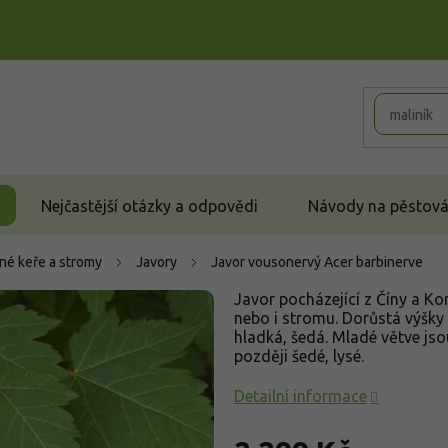
Nejčastější otázky a odpovědi
Návody na pěstován
né keře a stromy
Javory
Javor vousonervý
Acer barbinerve
Javor pocházející z Číny a Ko
nebo i stromu. Dorůstá výšky 1
hladká, šedá. Mladé větve js
později šedé, lysé.
Detailní informace