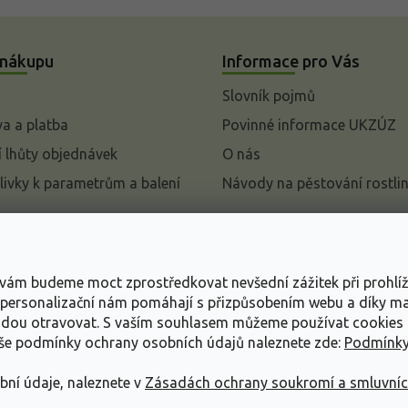
 nákupu
Informace pro Vás
Slovník pojmů
a a platba
Povinné informace UKZÚZ
 lhůty objednávek
O nás
livky k parametrům a balení
Návody na pěstování rostli
pení od kupní smlouvy
mace
s vám budeme moct zprostředkovat nevšední zážitek při prohlí
ace o ochraně osobních
, personalizační nám pomáhají s přizpůsobením webu a díky 
udou otravovat.
S vaším souhlasem můžeme používat cookies 
dní podmínky
aše podmínky ochrany osobních údajů naleznete zde:
Podmínky
bní údaje, naleznete v
Zásadách ochrany soukromí a smluvní