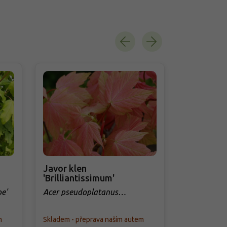
Javor klen
Javor bab
'Brilliantissimum'
Weeping'
be'
Acer pseudoplatanus
Acer campe
'Brilliantissimum'
Weeping'
m
Skladem - přeprava naším autem
Skladem - př