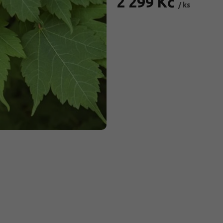
2 299 Kč
/ ks
Měrná
cena: