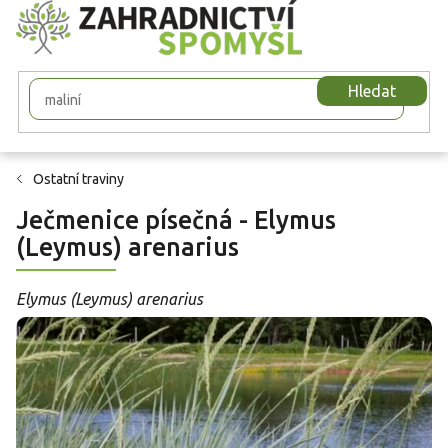
Přejít
na
obsah
Hledat
Ostatní traviny
Ječmenice písečná - Elymus
(Leymus) arenarius
Elymus (Leymus) arenarius