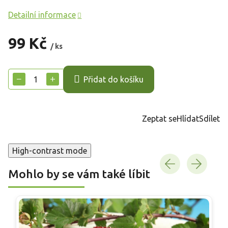
Detailní informace
99 Kč
/ ks
Měrná
cena:
−
+
Přidat do košíku
Zeptat se
Hlídat
Sdílet
High-contrast mode
Mohlo by se vám také líbit