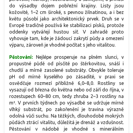
do výsadby dojem pobřežní krajiny. Listy jsou
kožovité, 1–2 cm široké, s pevnou žilnatinou, a i bez
květu působí jako architektonický prvek. Druh se v
Evropě tradičně používá ke stabilizaci písků, protože
oddenky vytvářejí hustou síť. V zahradě proto
vyhovuje tam, kde je žádoucí zakrytí půdy a omezení
výparu, zároveň je vhodné počítat s jeho vitalitou.
Pěstování:
Nejlépe prosperuje na plném slunci, v
propustné půdě od písčité po štěrkovitou, snáší i
chudší a mírně zasolené substráty. Obvykle toleruje
pH od mírně kyselého po zásadité, v praxi se
osvědčuje rozmezí přibližně 6,0–8,0. Rostliny se
vysazují od března do května nebo od září do října, v
rozestupech 60–80 cm, tedy zhruba 2–3 rostliny na
m². V prvních týdnech po výsadbě se udržuje mírně
vlhký substrát, po zakořenění je travina výrazně
odolná vůči suchu. Na těžkých, dlouhodobě mokrých
půdách ztrácí vitalitu, důležitá je drenáž a vzdušnost.
Pěstování v nádobě je vhodné s minerálním