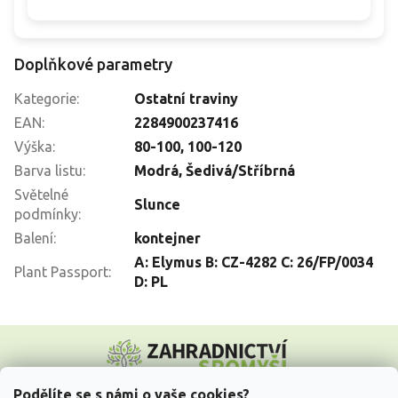
Doplňkové parametry
Kategorie
:
Ostatní traviny
EAN
:
2284900237416
Výška
:
80-100
,
100-120
Barva listu
:
Modrá
,
Šedivá/Stříbrná
Světelné
Slunce
podmínky
:
Balení
:
kontejner
A: Elymus B: CZ-4282 C: 26/FP/0034
Plant Passport
:
D: PL
Z
á
p
a
Podělíte se s námi o vaše cookies?