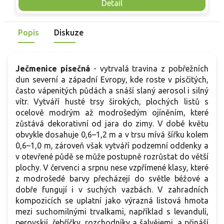
Mrazuvzdornost do −25 °C a spolehlivá vitalita z něj dělají
V
Detail
skvělou volbu pro každého pěstitele.
Popis
Diskuze
Ječmenice písečná
- vytrvalá travina z pobřežních
dun severní a západní Evropy, kde roste v písčitých,
často vápenitých půdách a snáší slaný aerosol i silný
vítr. Vytváří husté trsy širokých, plochých listů s
ocelově modrým až modrošedým ojíněním, které
zůstává dekorativní od jara do zimy. V době květu
obvykle dosahuje 0,6–1,2 m a v trsu mívá šířku kolem
0,6–1,0 m, zároveň však vytváří podzemní oddenky a
v otevřené půdě se může postupně rozrůstat do větší
plochy. V červenci a srpnu nese vzpřímené klasy, které
z modrošedé barvy přecházejí do světle béžové a
dobře fungují i v suchých vazbách. V zahradních
kompozicích se uplatní jako výrazná listová hmota
mezi suchomilnými trvalkami, například s levandulí,
perovskií, řebříčky, rozchodníky a šalvějemi, a přináší