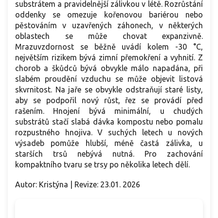
substrátem a pravidelnější zálivkou v létě. Rozrůstání
oddenky se omezuje kořenovou bariérou nebo
pěstováním v uzavřených záhonech, v některých
oblastech se může chovat expanzivně.
Mrazuvzdornost se běžně uvádí kolem -30 °C,
největším rizikem bývá zimní přemokření a vyhnití. Z
chorob a škůdců bývá obvykle málo napadána, při
slabém proudění vzduchu se může objevit listová
skvrnitost. Na jaře se obvykle odstraňují staré listy,
aby se podpořil nový růst, řez se provádí před
rašením. Hnojení bývá minimální, u chudých
substrátů stačí slabá dávka kompostu nebo pomalu
rozpustného hnojiva. V suchých letech u nových
výsadeb pomůže hlubší, méně častá zálivka, u
starších trsů nebývá nutná. Pro zachování
kompaktního tvaru se trsy po několika letech dělí.
Autor: Kristýna | Revize: 23.01. 2026