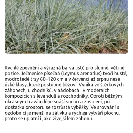
Rychlé zpevnění a výrazná barva listů pro slunné, větrné
pozice. Ječmenice písečná (Leymus arenarius) tvoří husté,
modrošedé trsy 60–120 cm a v červenci až srpnu nese
úzké klasy, které postupně béžoví. Vyniká ve štěrkových
záhonech, u chodníků, v nádobách i v moderních
kompozicích s levandulí a rozchodníky. Oproti běžným
okrasným travám lépe snáší sucho a zasolení, při
dostatku prostoru se rozrůstá výběžky. Ve srovnání s
ozdobnicí je menší na zálivku a rychleji vytváří plochu,
proto se uplatní i jako živější lem záhonu.