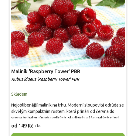
Maliník 'Raspberry Tower' PBR
P
'
Rubus idaeus 'Raspberry Tower' PBR
C
Skladem
S
Nejoblíbenější maliník na trhu. Moderní sloupovitá odrůda se
M
skvělým kompaktním růstem, která přináší od června do
A
srpna bohatou úrodu velkých, sladkých a šťavnatých plodů.
v
Pevné vzpřímené výhony tvoří elegantní habitus bez
j
od 149 Kč
o
/ ks
nutnosti opory, ideální pro nádoby, balkony i malé zahrady.
n