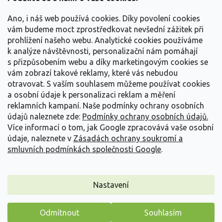
t
Vše o nákupu
í
Ano, i náš web používá cookies. Díky povolení cookies
vám budeme moct zprostředkovat nevšední zážitek při
prohlížení našeho webu. Analytické cookies používáme
Informace pro Vás
k analýze návštěvnosti, personalizační nám pomáhají
s přizpůsobením webu a díky marketingovým cookies se
Kontakujte nás
vám zobrazí takové reklamy, které vás nebudou
otravovat.
S vaším souhlasem můžeme používat cookies
a osobní údaje k personalizaci reklam a měření
reklamních kampaní. Naše podmínky ochrany osobních
údajů naleznete zde:
Podmínky ochrany osobních údajů.
Více informací o tom, jak Google zpracovává vaše osobní
údaje, naleznete v
Zásadách ochrany soukromí a
smluvních podmínkách společnosti Google
.
Vytvořil Shoptet
Nastavení
Copyright 2026
Zahradnictví Spomyšl
. Všechna práva
Odmítnout
Souhlasím
vyhrazena.