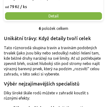
79 Kč
/ ks
od
Detail
6
položek celkem
O
v
Unikátní trávy: Když detaily tvoří celek
l
á
Tato různorodá skupina travin a travinám podobných
d
a
trvalek (jako jsou biky nebo sedoulky) nabízí řešení tam,
c
kde běžné druhy narážejí na své limity. Ať už potřebujete
í
zpevnit břeh, osázet hluboký stín pod stromy nebo najít
p
výrazný barevný prvek, který na podzim „rozsvítí“ celou
r
zahradu, v této sekci si vyberete.
v
k
Výběr nejzajímavějších specialistů
y
v
Díky široké škále rodů můžete v zahradě kouzlit s
ý
p
různými efekty:
i