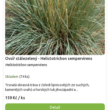
Ovsíř stálezelený - Helictotrichon sempervirens
Helictotrichon sempervirens
Skladem
(
74 ks
)
Trsnatá okrasná tráva z čeledi lipnicovitých ze suchých,
kamenitých svahů a horských luk jihozápadní a...
159 Kč
/ ks
Detail