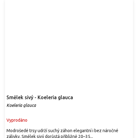
Smělek sivý - Koeleria glauca
Koeleria glauca
Vyprodáno
Modrošedé trsy udrží suchý záhon elegantní i bez náročné
zálivky. Smělek sivý dorůstá přibližně 20–35...