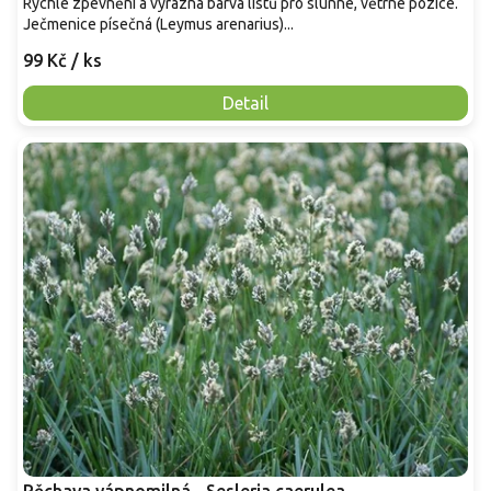
Rychlé zpevnění a výrazná barva listů pro slunné, větrné pozice.
Ječmenice písečná (Leymus arenarius)...
99 Kč
/ ks
Detail