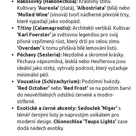
s
Rákosovky (Hakonechloa):
Královny stínu.
u
Kultivary
'Aureola'
(zlatá),
'Albostriata'
(bílá) nebo
'Mulled Wine'
(vínová) tvoří nádherné převislé trsy,
které vypadají jako vodopád.
Třtiny (Calamagrostis):
Architekti vertikál. Kultivar
'Karl Foerster'
je světovou legendou pro svůj
přísně vzpřímený růst, který drží po celou zimu.
'Overdam'
k tomu přidává bílé lemování listů.
Pěchavy (Sesleria):
Nezdolné a skromné krásky.
Pěchava vápnomilná, lesklá nebo Heuflerova jsou
ideální jako nízký, vytrvalý podrost, který vyžaduje
minimální péči.
Vousatice (Schizachyrium):
Podzimní hvězdy.
'Red October'
nebo
'Red Frost'
se na podzim barví
do neuvěřitelných odstínů červené a modro-
stříbrné.
Exotické a černé akcenty:
Sedoulek 'Niger'
s
téměř černými listy je naprostým unikátem pro
moderní design.
Chionochloa 'Taupo Lights'
zase
dodá nádech exotiky.