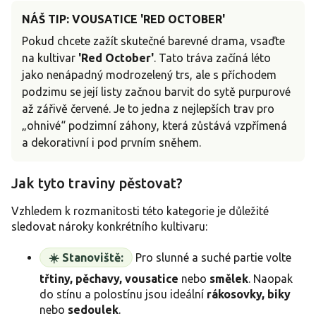
NÁŠ TIP: VOUSATICE 'RED OCTOBER'
Pokud chcete zažít skutečné barevné drama, vsaďte
na kultivar
'Red October'
. Tato tráva začíná léto
jako nenápadný modrozelený trs, ale s příchodem
podzimu se její listy začnou barvit do sytě purpurové
až zářivě červené. Je to jedna z nejlepších trav pro
„ohnivé“ podzimní záhony, která zůstává vzpřímená
a dekorativní i pod prvním sněhem.
Jak tyto traviny pěstovat?
Vzhledem k rozmanitosti této kategorie je důležité
sledovat nároky konkrétního kultivaru:
☀️ Stanoviště:
Pro slunné a suché partie volte
třtiny, pěchavy, vousatice
nebo
smělek
. Naopak
do stínu a polostínu jsou ideální
rákosovky, biky
nebo
sedoulek
.