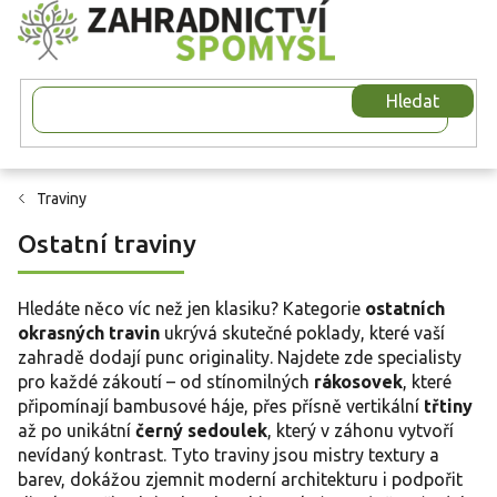
Přejít
na
obsah
Hledat
Traviny
Ostatní traviny
Hledáte něco víc než jen klasiku? Kategorie
ostatních
okrasných travin
ukrývá skutečné poklady, které vaší
zahradě dodají punc originality. Najdete zde specialisty
pro každé zákoutí – od stínomilných
rákosovek
, které
připomínají bambusové háje, přes přísně vertikální
třtiny
až po unikátní
černý sedoulek
, který v záhonu vytvoří
nevídaný kontrast. Tyto traviny jsou mistry textury a
barev, dokážou zjemnit moderní architekturu i podpořit