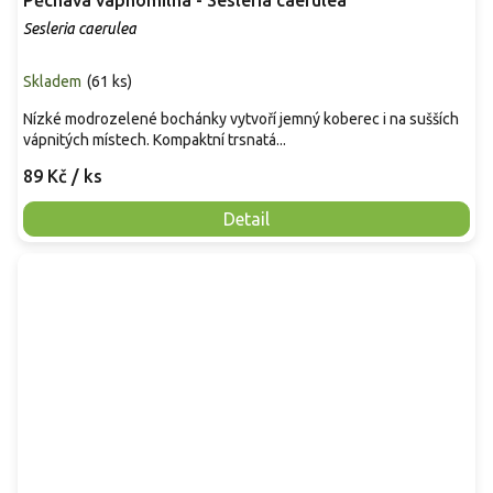
Pěchava vápnomilná - Sesleria caerulea
Sesleria caerulea
Skladem
(
61 ks
)
Nízké modrozelené bochánky vytvoří jemný koberec i na sušších
vápnitých místech. Kompaktní trsnatá...
89 Kč
/ ks
Detail