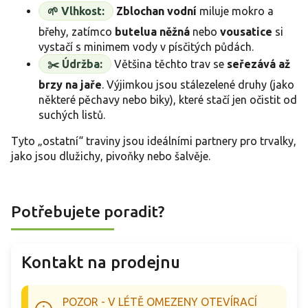
🌱 Vlhkost:
Zblochan vodní
miluje mokro a
břehy, zatímco
butelua něžná
nebo
vousatice
si
vystačí s minimem vody v písčitých půdách.
✂️ Údržba:
Většina těchto trav se
seřezává až
brzy na jaře
. Výjimkou jsou stálezelené druhy (jako
některé pěchavy nebo biky), které stačí jen očistit od
suchých listů.
Tyto „ostatní“ traviny jsou ideálními partnery pro trvalky,
jako jsou dlužichy, pivoňky nebo šalvěje.
Potřebujete poradit?
Kontakt na prodejnu
POZOR - V LÉTĚ OMEZENY OTEVÍRACÍ