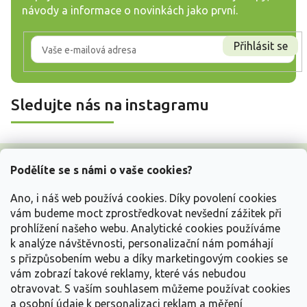
návody a informace o novinkách jako první.
Přihlásit se
Sledujte nás na instagramu
Z
á
Podělíte se s námi o vaše cookies?
p
a
Ano, i náš web používá cookies. Díky povolení cookies
t
vám budeme moct zprostředkovat nevšední zážitek při
í
prohlížení našeho webu. Analytické cookies používáme
Vše o nákupu
k analýze návštěvnosti, personalizační nám pomáhají
s přizpůsobením webu a díky marketingovým cookies se
vám zobrazí takové reklamy, které vás nebudou
Informace pro Vás
otravovat.
S vaším souhlasem můžeme používat cookies
a osobní údaje k personalizaci reklam a měření