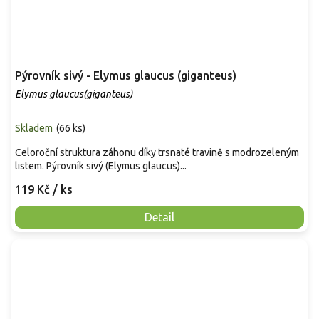
Pýrovník sivý - Elymus glaucus (giganteus)
Elymus glaucus(giganteus)
Skladem
(
66 ks
)
Celoroční struktura záhonu díky trsnaté travině s modrozeleným
listem. Pýrovník sivý (Elymus glaucus)...
119 Kč
/ ks
Detail