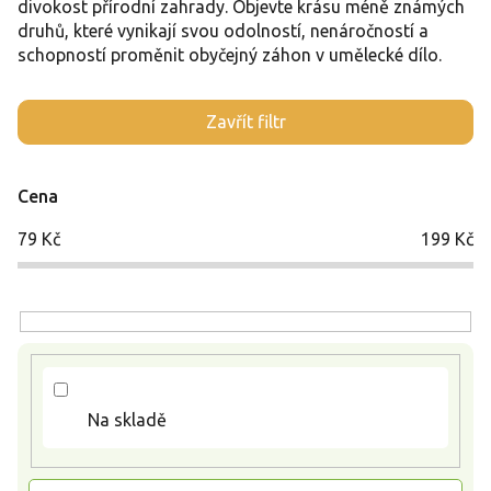
divokost přírodní zahrady. Objevte krásu méně známých
druhů, které vynikají svou odolností, nenáročností a
schopností proměnit obyčejný záhon v umělecké dílo.
V
Zavřít filtr
ý
p
i
Cena
s
p
79
Kč
199
Kč
r
o
d
u
k
t
ů
Na skladě