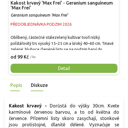
Kakost krvavý 'Max Frei' - Geranium sanguineum
K
'Max Frei'
'
Geranium sanguineum 'Max Frei'
G
PŘEDOBJEDNÁVKA PODZIM 2026
P
B
Oblíbený, částečně stálezelený kultivar tvoří nízký
p
polštářovitý trs vysoký 15–25 cm a široký 40–60 cm. Tmavě
T
zelené, hluboce členěné listy se na podzim barví do
č
9
červených až vínových odstínů. Od května do července nese
od 99 Kč
/ ks
č
množství růžových až červenofialových květů s tmavším
v
žilkováním, které lákají včely a další opylovače. Po sestřihu
Detail
m
může znovu nakvést. Hodí se na okraje záhonů, do skalek,
s
štěrkových výsadeb, pod růže i do nádob.
n
Popis
Diskuze
Kakost krvavý -
Dorůstá do výšky 30cm. Kvete
karmínově červenou barvou, a to od května do
července. Přízemní listy skoro zasychají, stonkové
jsou protistojné, dlanitě dělené. Vyznačuje se