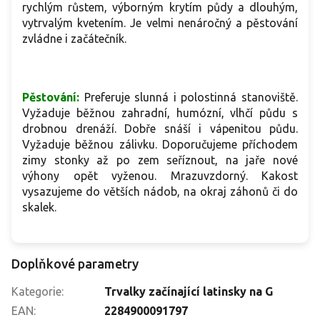
rychlým růstem, výborným krytím půdy a dlouhým,
vytrvalým kvetením. Je velmi nenáročný a pěstování
zvládne i začátečník.
Pěstování:
Preferuje slunná i polostinná stanoviště.
Vyžaduje běžnou zahradní, humózní, vlhčí půdu s
drobnou drenáží. Dobře snáší i vápenitou půdu.
Vyžaduje běžnou zálivku. Doporučujeme příchodem
zimy
stonky až po zem seříznout, na jaře nové
výhony opět vyženou. Mrazuvzdorný. Kakost
vysazujeme do větších nádob, na okraj záhonů či do
skalek.
Doplňkové parametry
Kategorie
:
Trvalky začínající latinsky na G
EAN
:
2284900091797