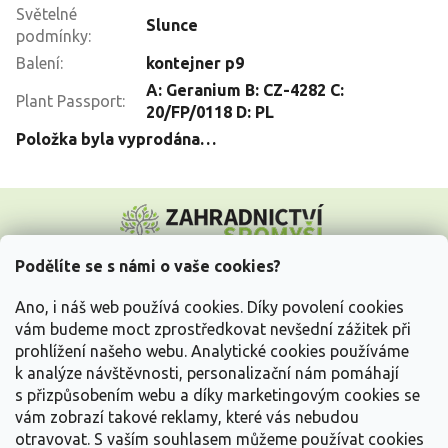
Světelné
Slunce
podmínky
:
Balení
:
kontejner p9
A: Geranium B: CZ-4282 C:
Plant Passport
:
20/FP/0118 D: PL
Položka byla vyprodána…
Z
á
p
a
Podělíte se s námi o vaše cookies?
t
Vše o nákupu
í
Ano, i náš web používá cookies. Díky povolení cookies
vám budeme moct zprostředkovat nevšední zážitek při
prohlížení našeho webu. Analytické cookies používáme
Informace pro Vás
k analýze návštěvnosti, personalizační nám pomáhají
s přizpůsobením webu a díky marketingovým cookies se
Kontakujte nás
vám zobrazí takové reklamy, které vás nebudou
otravovat.
S vaším souhlasem můžeme používat cookies