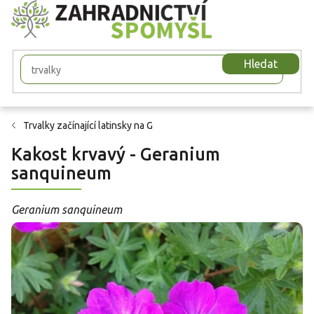
Přejít
na
obsah
Hledat
Trvalky začínající latinsky na G
Kakost krvavý - Geranium
sanquineum
Geranium sanquineum