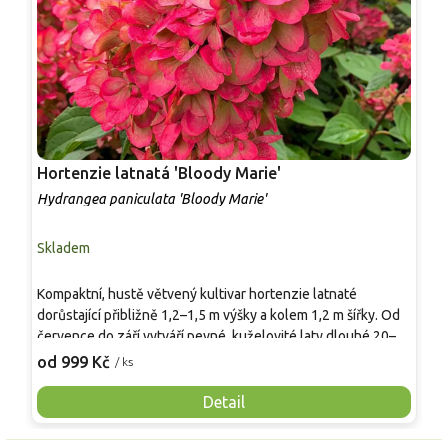
Hortenzie latnatá 'Bloody Marie'
T
z
Hydrangea paniculata 'Bloody Marie'
P
Skladem
P
Kompaktní, hustě větvený kultivar hortenzie latnaté
T
dorůstající přibližně 1,2–1,5 m výšky a kolem 1,2 m šířky. Od
m
července do září vytváří pevné, kuželovité laty dlouhé 20–
k
30 cm, které rozkvétají krémově bíle a během léta se
j
od 999 Kč
o
/ ks
postupně vybarvují do růžové až tmavě červené. Kvete na
3
letošních výhonech, což zajišťuje pravidelné a spolehlivé
t
Detail
kvetení i po jarním řezu. Hodí se jako solitéra, do
c
skupinových výsadeb i do větších nádob na slunném či mírně
s