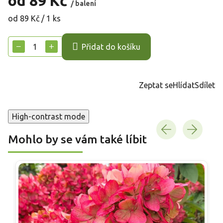
od
89 Kč
/ balení
Měrná
od 89 Kč / 1 ks
cena:
−
+
Přidat do košíku
Zeptat se
Hlídat
Sdílet
High-contrast mode
Mohlo by se vám také líbit