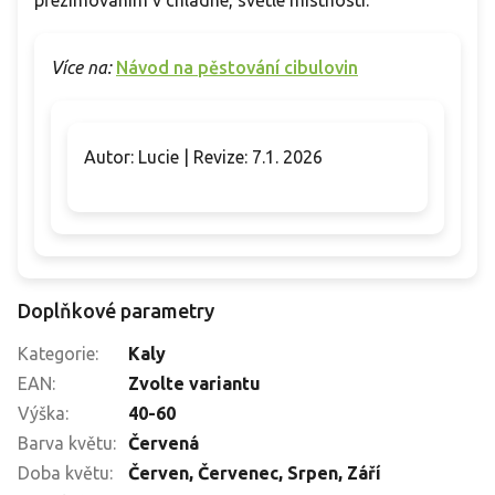
přezimováním v chladné, světlé místnosti.
Více na:
Návod na pěstování cibulovin
Autor: Lucie | Revize: 7.1. 2026
Doplňkové parametry
Kategorie
:
Kaly
EAN
:
Zvolte variantu
Výška
:
40-60
Barva květu
:
Červená
Doba květu
:
Červen
,
Červenec
,
Srpen
,
Září