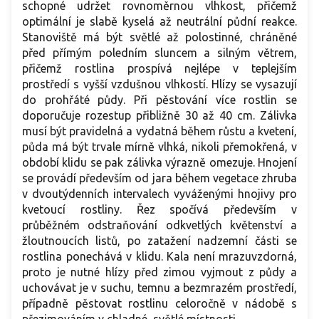
schopné udržet rovnoměrnou vlhkost, přičemž
optimální je slabě kyselá až neutrální půdní reakce.
Stanoviště má být světlé až polostinné, chráněné
před přímým poledním sluncem a silným větrem,
přičemž rostlina prospívá nejlépe v teplejším
prostředí s vyšší vzdušnou vlhkostí. Hlízy se vysazují
do prohřáté půdy. Při pěstování více rostlin se
doporučuje rozestup přibližně 30 až 40 cm. Zálivka
musí být pravidelná a vydatná během růstu a kvetení,
půda má být trvale mírně vlhká, nikoli přemokřená, v
období klidu se pak zálivka výrazně omezuje. Hnojení
se provádí především od jara během vegetace zhruba
v dvoutýdenních intervalech vyváženými hnojivy pro
kvetoucí rostliny. Řez spočívá především v
průběžném odstraňování odkvetlých květenství a
žloutnoucích listů, po zatažení nadzemní části se
rostlina ponechává v klidu. Kala není mrazuvzdorná,
proto je nutné hlízy před zimou vyjmout z půdy a
uchovávat je v suchu, temnu a bezmrazém prostředí,
případně pěstovat rostlinu celoročně v nádobě s