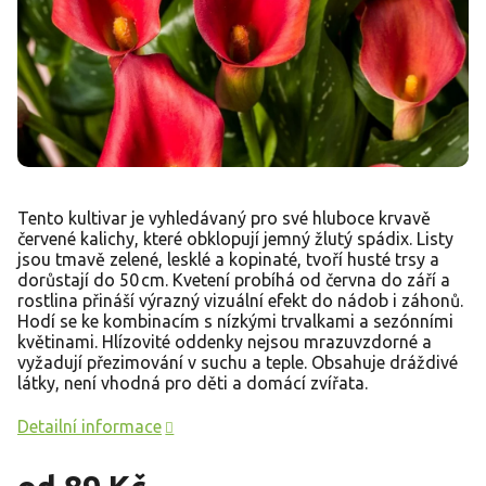
Tento kultivar je vyhledávaný pro své hluboce krvavě
červené kalichy, které obklopují jemný žlutý spádix. Listy
jsou tmavě zelené, lesklé a kopinaté, tvoří husté trsy a
dorůstají do 50 cm. Kvetení probíhá od června do září a
rostlina přináší výrazný vizuální efekt do nádob i záhonů.
Hodí se ke kombinacím s nízkými trvalkami a sezónními
květinami. Hlízovité oddenky nejsou mrazuvzdorné a
vyžadují přezimování v suchu a teple. Obsahuje dráždivé
látky, není vhodná pro děti a domácí zvířata.
Detailní informace