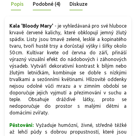
Popis
Podobné (4)
Diskuze
polostinném stanovišti.
3
m
Kala 'Bloody Mary'
- je vyhledávaná pro své hluboce
krvavě červené kalichy, které obklopují jemný žlutý
spádix. Listy jsou tmavě zelené, lesklé a kopinatého
tvaru, tvoří husté trsy a dorůstají výšky i šířky okolo
50 cm. Kultivar kvete od června do září, přináší
výrazný vizuální efekt do nádobových i záhonových
výsadeb. Vytváří dekorativní kontrast k bílým nebo
žlutým letničkám, kombinuje se dobře s nízkými
trvalkami a sezónními květinami. Hlízovité oddenky
nejsou odolné vůči mrazu a v zimním období se
doporučuje jejich vyjmutí a přezimování v suchu a
teple. Obsahuje dráždivé látky, proto se
nedoporučuje do prostor s malými dětmi a
domácími zvířaty.
Pěstování:
Vyžaduje humózní, živné, středně těžké
až lehčí půdy s dobrou propustností, které jsou