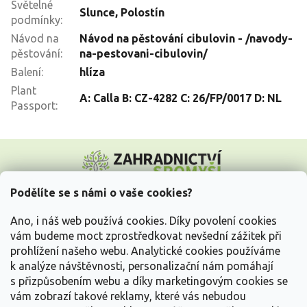
Světelné
Slunce
,
Polostín
podmínky
:
Návod na
Návod na pěstování cibulovin - /navody-
pěstování
:
na-pestovani-cibulovin/
Balení
:
hlíza
Plant
A: Calla B: CZ-4282 C: 26/FP/0017 D: NL
Passport
:
Z
á
p
a
Podělíte se s námi o vaše cookies?
t
Vše o nákupu
í
Ano, i náš web používá cookies. Díky povolení cookies
vám budeme moct zprostředkovat nevšední zážitek při
prohlížení našeho webu. Analytické cookies používáme
Informace pro Vás
k analýze návštěvnosti, personalizační nám pomáhají
s přizpůsobením webu a díky marketingovým cookies se
Kontakujte nás
vám zobrazí takové reklamy, které vás nebudou