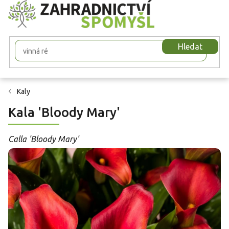
Přejít
na
obsah
Hledat
Kaly
Kala 'Bloody Mary'
Calla 'Bloody Mary'