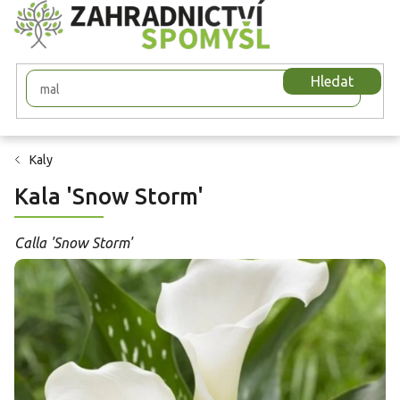
Přejít
na
obsah
Hledat
Kaly
Kala 'Snow Storm'
Calla 'Snow Storm'