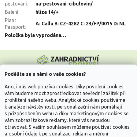
pěstování
:
na-pestovani-cibulovin/
Balení
:
hlíza 14/+
Plant
A: Calla B: CZ-4282 C: 23/FP/0015 D: NL
Passport
:
Položka byla vyprodána…
Z
á
p
a
Podělíte se s námi o vaše cookies?
t
Vše o nákupu
í
Ano, i náš web používá cookies. Díky povolení cookies
vám budeme moct zprostředkovat nevšední zážitek při
prohlížení našeho webu. Analytické cookies používáme
Informace pro Vás
k analýze návštěvnosti, personalizační nám pomáhají
s přizpůsobením webu a díky marketingovým cookies se
Kontakujte nás
vám zobrazí takové reklamy, které vás nebudou
otravovat.
S vaším souhlasem můžeme používat cookies
a osobní údaje k personalizaci reklam a měření