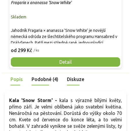
Fragaria x ananassa 'Snow White'
H
Skladem
S
Jahodník Fragaria × ananassa 'Snow White' je novější
H
německá odrůda ze šlechtitelského programu Hansabred v
1
Drážďanech. Patří mezi středně rané, jednouplodící
×
pineberry s bílými plody. Rostliny tvoří kompaktní trsy
p
od 299 Kč
o
/ ks
vysoké asi 20 cm a široké kolem 30 cm, s trojčetnými, sytě
v
zelenými listy na šlahounech. V květnu kvetou bílými květy
s
Detail
se žlutým středem. Smetanově bílé, středně velké plody se
m
sytě červenými nažkami dozrávají do sladké, výrazně
k
Popis
Podobné (4)
Diskuze
aromatické chuti s tóny ananasu, vhodné k dezertnímu
s
využití.
Kala 'Snow Storm' -
kala s výrazně bílými květy,
přímo září. Je velmi oblíbená jako svatební květina.
Nenáročná na pěstování. Dorůstá do výšky okolo 70
cm. Kvete od července do konce léta, a to velmi
bohatě. V zahradě vynikne se svěže zelenými listy, ty