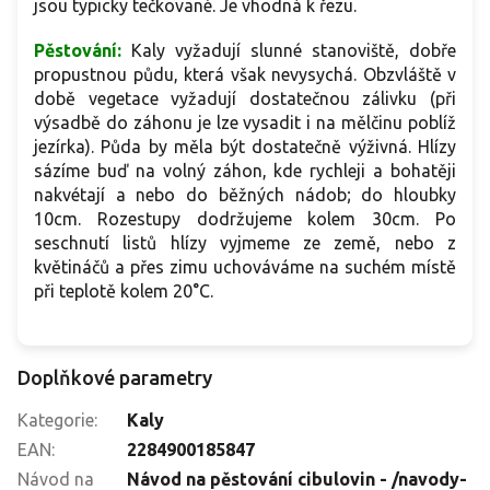
jsou typicky tečkované. Je vhodná k řezu.
Pěstování:
Kaly vyžadují slunné stanoviště, dobře
propustnou půdu, která však nevysychá. Obzvláště v
době vegetace vyžadují dostatečnou zálivku (při
výsadbě do záhonu je lze vysadit i na mělčinu poblíž
jezírka). Půda by měla být dostatečně výživná. Hlízy
sázíme buď na volný záhon, kde rychleji a bohatěji
nakvétají a nebo do běžných nádob; do hloubky
10cm. Rozestupy dodržujeme kolem 30cm. Po
seschnutí listů hlízy vyjmeme ze země, nebo z
květináčů a přes zimu uchováváme na suchém místě
při teplotě kolem 20°C.
Doplňkové parametry
Kategorie
:
Kaly
EAN
:
2284900185847
Návod na
Návod na pěstování cibulovin - /navody-