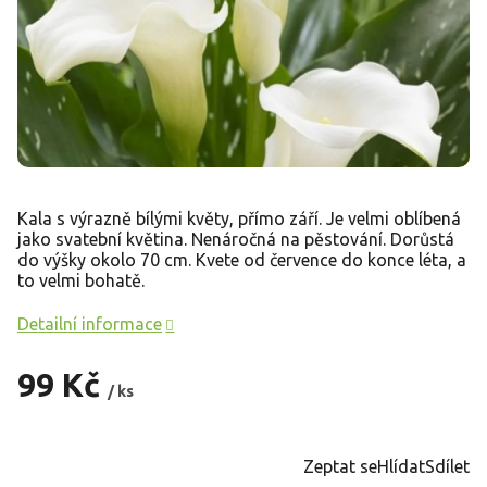
Kala s výrazně bílými květy, přímo září. Je velmi oblíbená
jako svatební květina. Nenáročná na pěstování. Dorůstá
do výšky okolo 70 cm. Kvete od července do konce léta, a
to velmi bohatě.
Detailní informace
99 Kč
/ ks
Měrná
cena:
Zeptat se
Hlídat
Sdílet