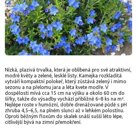
Nízká, plazivá trvalka, která je oblíbená pro své atraktivní,
modré květy a zelené, lesklé listy. Kamejka rozkladitá
vytváří kompaktní polokeř, který zůstává zelený i mimo
sezonu a na přelomu jara a léta kvete modře. V
dospělosti mívá cca 15 cm na výšku a okolo 60 cm do
šířky, takže do výsadby vychází přibližně 6–8 ks na m².
Nejlépe roste v humózní, dobře drenážované půdě s pH
zhruba 4,5–6,5, na plném slunci až v lehkém polostínu.
Oproti běžným floxům do skalek snáší sušší léto lépe,
citlivější bývá na zimní přemokření.