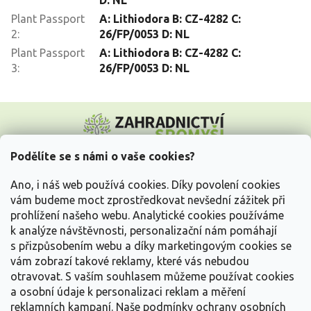
D: NL
Plant Passport
A: Lithiodora B: CZ-4282 C:
2
:
26/FP/0053 D: NL
Plant Passport
A: Lithiodora B: CZ-4282 C:
3
:
26/FP/0053 D: NL
Z
á
p
a
Podělíte se s námi o vaše cookies?
t
Vše o nákupu
í
Ano, i náš web používá cookies. Díky povolení cookies
vám budeme moct zprostředkovat nevšední zážitek při
prohlížení našeho webu. Analytické cookies používáme
Informace pro Vás
k analýze návštěvnosti, personalizační nám pomáhají
s přizpůsobením webu a díky marketingovým cookies se
Kontakujte nás
vám zobrazí takové reklamy, které vás nebudou
otravovat.
S vaším souhlasem můžeme používat cookies
a osobní údaje k personalizaci reklam a měření
reklamních kampaní. Naše podmínky ochrany osobních