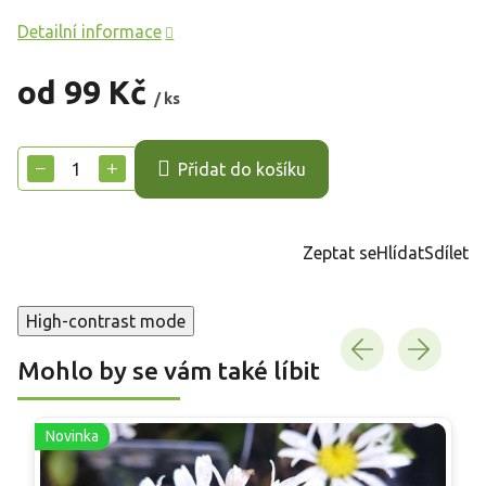
Detailní informace
od
99 Kč
/ ks
Měrná
cena:
−
+
Přidat do košíku
Zeptat se
Hlídat
Sdílet
High-contrast mode
Mohlo by se vám také líbit
Novinka