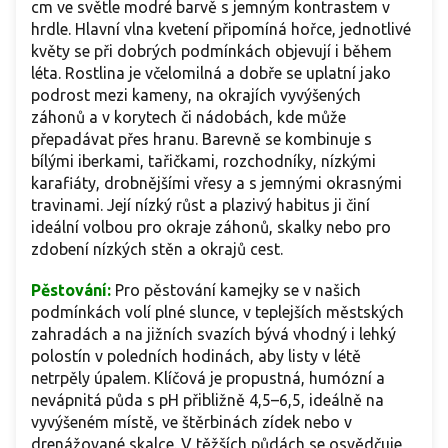
cm ve světle modré barvě s jemným kontrastem v
hrdle. Hlavní vlna kvetení připomíná hořce, jednotlivé
květy se při dobrých podmínkách objevují i během
léta. Rostlina je včelomilná a dobře se uplatní jako
podrost mezi kameny, na okrajích vyvýšených
záhonů a v korytech či nádobách, kde může
přepadávat přes hranu. Barevně se kombinuje s
bílými iberkami, tařičkami, rozchodníky, nízkými
karafiáty, drobnějšími vřesy a s jemnými okrasnými
travinami. Její nízký růst a plazivý habitus ji činí
ideální volbou pro okraje záhonů, skalky nebo pro
zdobení nízkých stěn a okrajů cest.
Pěstování:
Pro pěstování kamejky se v našich
podmínkách volí plné slunce, v teplejších městských
zahradách a na jižních svazích bývá vhodný i lehký
polostín v poledních hodinách, aby listy v létě
netrpěly úpalem. Klíčová je propustná, humózní a
nevápnitá půda s pH přibližně 4,5–6,5, ideálně na
vyvýšeném místě, ve štěrbinách zídek nebo v
drenážované skalce. V těžších půdách se osvědčuje