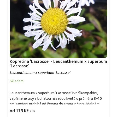
Kopretina 'Lacrosse' - Leucanthemum x superbum
L
'Lacrosse'
N
Leucanthemum x superbum 'Lacrosse'
L
Skladem
S
Leucanthemum x superbum 'Lacrosse' tvoří kompaktní,
N
vzpřímené trsy s bohatou násadou květů o průměru 8–10
s
cm. Kvetení probíhá od června do srpna, při pravidelném
č
odstraňování odkvetlých úborů se prodlužuje do pozdního
b
od 179 Kč
o
/ ks
léta. Stonky jsou pevné, dobře odolávají větru i dešti, takže
t