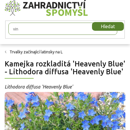
Přejít
na
obsah
Hledat
Trvalky začínající latinsky na L
Kamejka rozkladitá 'Heavenly Blue'
- Lithodora diffusa 'Heavenly Blue'
Lithodora diffusa 'Heavenly Blue'