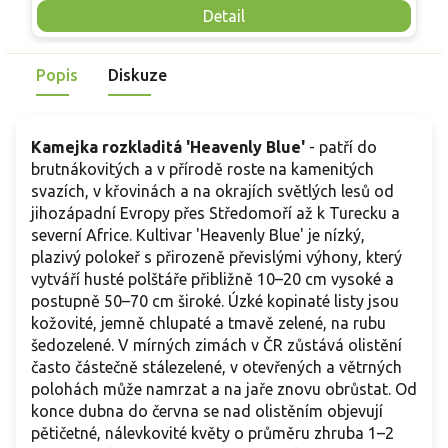
rostlina nepolehává a udržuje čistý tvar porostu. Vyniká v
n
Detail
kombinaci s trvalkami jemnější struktury, jako jsou šalvěje,
K
levandule nebo okrasné trávy, kde vytváří jasný vizuální
k
Popis
Diskuze
kontrast. Hodí se do přírodně laděných i strukturovaných
p
výsadeb, dobře funguje i v řezané podobě, kde květy vydrží
m
svěží několik dní. Plně mrazuvzdorná trvalka vhodná do
podmínek střední Evropy.
Kamejka rozkladitá 'Heavenly Blue'
- patří do
brutnákovitých a v přírodě roste na kamenitých
svazích, v křovinách a na okrajích světlých lesů od
jihozápadní Evropy přes Středomoří až k Turecku a
severní Africe. Kultivar 'Heavenly Blue' je nízký,
plazivý polokeř s přirozeně převislými výhony, který
vytváří husté polštáře přibližně 10–20 cm vysoké a
postupně 50–70 cm široké. Úzké kopinaté listy jsou
kožovité, jemně chlupaté a tmavě zelené, na rubu
šedozelené. V mírných zimách v ČR zůstává olistění
často částečně stálezelené, v otevřených a větrných
polohách může namrzat a na jaře znovu obrůstat. Od
konce dubna do června se nad olistěním objevují
pětičetné, nálevkovité květy o průměru zhruba 1–2