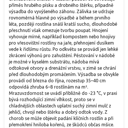
příměs hrubého písku a drobného štěrku, případně
výsadba do vyvýšeného záhonu. Zálivka se udržuje
rovnoměrná hlavně po výsadbě a během prvního
léta, později rostlina snáší kratší sucho, dlouhodobé
přeschnutí však omezuje tvorbu poupat. Hnojení
vyhovuje mírné, například kompostem nebo hnojivy
pro vřesovištní rostliny na jaře, přehnojení dusíkem
vede k řidšímu růstu. Po odkvětu se provádí jen lehké
zkrácení výhonů pro zahuštění. Pěstování v nádobě
je možné v kyselém substrátu, nádoba mívá
odtokové otvory a drenážní vrstvu, v zimě se chrání
před dlouhodobým promáčením. Výsadba se obvykle
provádí od března do října, rozestup 35–40 cm
odpovídá zhruba 6–8 rostlinám na m².
Mrazuvzdornost se uvádí přibližně do -23 °C, v praxi
bývá rozhodující zimní vlhkost, proto se v
chladnějších oblastech uplatní suchý zimní mulč z
jehličí, chvojí nebo štěrku a dobrý odtok vody. Z
chorob se může objevit padání klíčních rostlin a při
přemokření hniloba kořenů, ze škůdců občas mšice.