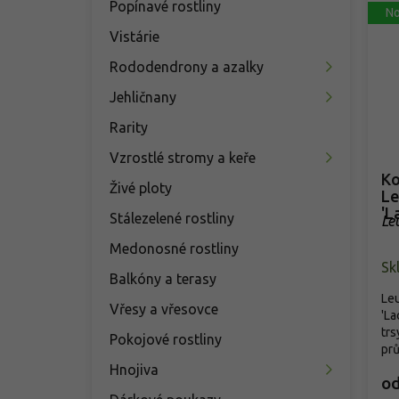
Popínavé rostliny
No
Vistárie
Rododendrony a azalky
Jehličnany
Rarity
Vzrostlé stromy a keře
Ko
Živé ploty
Le
'L
Stálezelené rostliny
Le
'L
Medonosné rostliny
Sk
Balkóny a terasy
Le
Vřesy a vřesovce
'La
trs
Pokojové rostliny
prů
Hnojiva
o