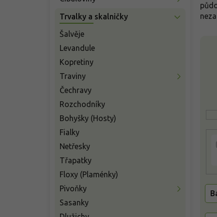
n
půd
í
neza
Trvalky a skalničky
p
a
Šalvěje
V
n
Levandule
ý
e
p
Kopretiny
l
i
Traviny
s
Čechravy
p
r
Rozchodníky
o
Bohyšky (Hosty)
d
Fialky
u
k
Netřesky
t
Třapatky
ů
Floxy (Plaménky)
Pivoňky
B
Sasanky
Dlužichy