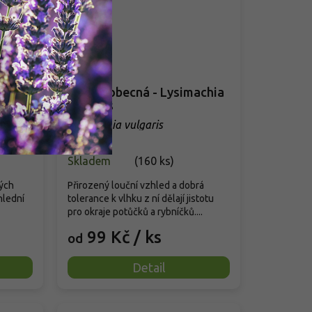
a' -
Vrbina obecná - Lysimachia
vulgaris
oria'
Lysimachia vulgaris
Skladem
(
160 ks
)
ých
Přirozený louční vzhled a dobrá
hlední
tolerance k vlhku z ní dělají jistotu
pro okraje potůčků a rybníčků....
99 Kč
/ ks
od
Detail