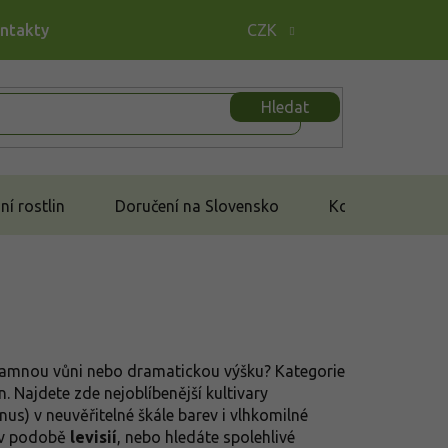
ontakty
CZK
Hledat
í rostlin
Doručení na Slovensko
Kontakt
omamnou vůni nebo dramatickou výšku? Kategorie
. Najdete zde nejoblíbenější kultivary
nus) v neuvěřitelné škále barev i vlhkomilné
y v podobě
levisií
, nebo hledáte spolehlivé