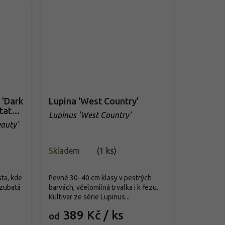
 'Dark
Lupina 'West Country'
ntata
Lupinus 'West Country'
eauty'
Skladem
(
1 ks
)
sta, kde
Pevné 30–40 cm klasy v pestrých
e zubatá
barvách, včelomilná trvalka i k řezu.
Kultivar ze série Lupinus...
389 Kč
/ ks
od