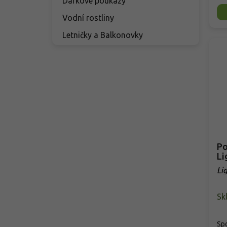
Dárkové poukazy
Vodní rostliny
Letničky a Balkonovky
Po
Li
Li
Sk
Spo