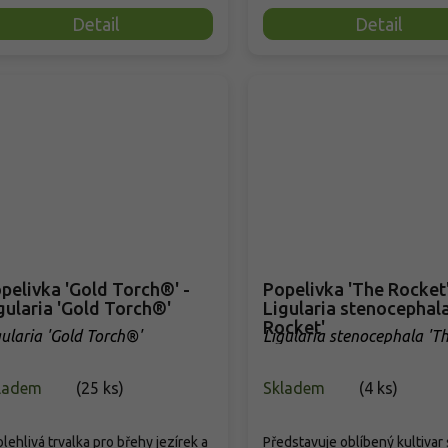
Detail
Detail
pelivka 'Gold Torch®' -
Popelivka 'The Rocket'
gularia 'Gold Torch®'
Ligularia stenocephal
Rocket'
gularia 'Gold Torch®'
Ligularia stenocephala 'T
Rocket'
ladem
(
25 ks
)
Skladem
(
4 ks
)
lehlivá trvalka pro břehy jezírek a
Představuje oblíbený kultivar 