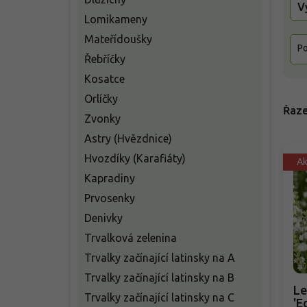
V
Lomikameny
Mateřídoušky
Po
Řebříčky
Kosatce
Orlíčky
Řaze
Zvonky
Astry (Hvězdnice)
Hvozdíky (Karafiáty)
A
Kapradiny
Prvosenky
Denivky
Trvalková zelenina
Trvalky začínající latinsky na A
Trvalky začínající latinsky na B
Le
Trvalky začínající latinsky na C
'E