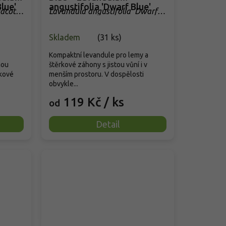
lue'
angustifolia 'Dwarf Blue'
idcote
Lavandula angustifolia 'Dwarf
Blue'
Skladem
(
31 ks
)
Kompaktní levandule pro lemy a
nou
štěrkové záhony s jistou vůní i v
rkové
menším prostoru. V dospělosti
obvykle...
119 Kč
/ ks
od
Detail