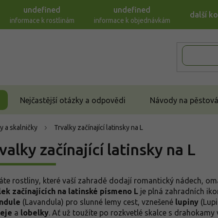
undefined
undefined
další k
informace k rostlinám
informace k objednávkám
Nejčastější otázky a odpovědi
Návody na pěstován
y a skalničky
Trvalky začínající latinsky na L
valky začínající latinsky na L
áte rostliny, které vaší zahradě dodají romantický nádech, 
lek začínajících na latinské písmeno L
je plná zahradních ikon
ndule
(Lavandula) pro slunné lemy cest, vznešené
lupiny
(Lupi
eje
a
lobelky
. Ať už toužíte po rozkvetlé skalce s drahokam