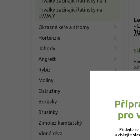
Trvalky začínající latinsky na T
Trvalky začínající latinsky na
U,V,W,Y
Le
- 
Okrasné keře a stromy
'R
La
Hortenzie
Jahody
Sk
Angrešt
Hod
záh
Rybíz
u t
Maliny
o
Ostružiny
Připr
Borůvky
pro 
Brusinky
Zimolez kamčatský
Přidejte se
Vinná réva
a získejte 
sle