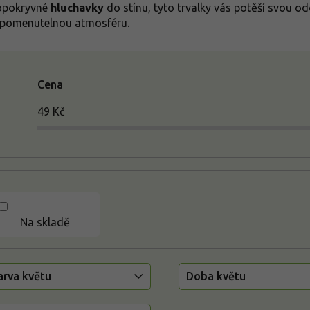
opokryvné
hluchavky
do stínu, tyto trvalky vás potěší svou od
pomenutelnou atmosféru.
Cena
49
Kč
Na skladě
arva květu
Doba květu