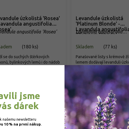
vandule úzkolistá 'Rosea'
Levandule úzkolistá
Lavandula angustifolia
'Platinum Blonde' -
osea'
Lavandula angustifoli
vandula angustifolia 'Rosea'
Lavandula angustifolia
'Platinum Blonde'
'Platinum Blonde'
ladem
(
180 ks
)
Skladem
(
77 ks
)
í se do suchých štěrkových
Panašované listy s krémově ž
onů, bylinkových lemů i do nádob
lemem dodávají levanduli úzko
erasy. Nádherná růžová barva...
'Platinum Blonde' barvu i mimo.
109 Kč
/ ks
119 Kč
/ ks
d
Detail
Detail
avili jsme
vás dárek
 k našemu newsletteru 
vu 10 % na první nákup
.