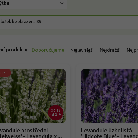
ýška
ložek k zobrazení:
85
ní produktů
Doporučujeme
Nejlevnější
Nejdražší
Nejp
kce
od
až
–44 %
vandule prostřední
Levandule úzkolistá
delweiss' - Lavandula x
'Hidcote Blue' - Lavan