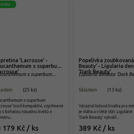
vinka
pretina 'Lacrosse' -
Popelivka zoubkovaná
ucanthemum x superbum
Beauty' - Ligularia de
acrosse'
'Dark Beauty'
ucanthemum x superbum
Ligularia dentata 'Dark B
acrosse'
ladem
(
25 ks
)
Skladem
(
13 ks
)
ucanthemum x superbum
crosse' tvoří kompaktní, vzpřímené
Výrazná listová trvalka pro mí
y s bohatou násadou květů o
je vláha a v létě stín. Ligulári
měru...
'Dark Beauty' vytváří...
179 Kč
/ ks
389 Kč
/ ks
d