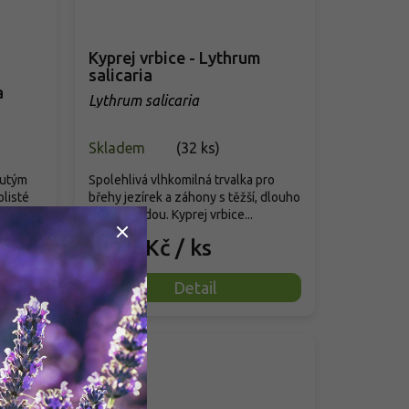
Kyprej vrbice - Lythrum
salicaria
a
Lythrum salicaria
Skladem
(
32 ks
)
lutým
Spolehlivá vlhkomilná trvalka pro
listé
břehy jezírek a záhony s těžší, dlouho
..
vlhkou půdou. Kyprej vrbice...
79 Kč
/ ks
od
Detail