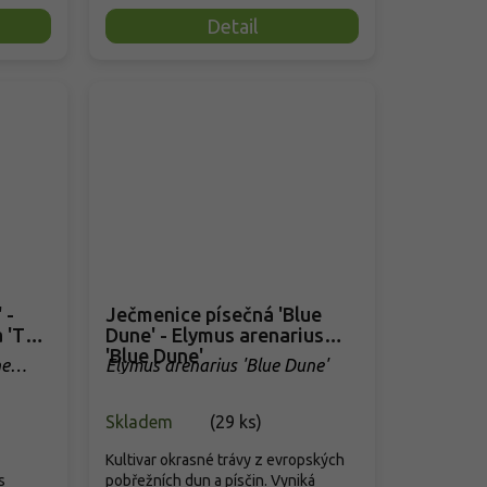
Detail
 -
Ječmenice písečná 'Blue
a 'The
Dune' - Elymus arenarius
'Blue Dune'
he
Elymus arenarius 'Blue Dune'
Skladem
(
29 ks
)
Kultivar okrasné trávy z evropských
s
pobřežních dun a písčin. Vyniká