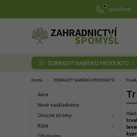
Přejít
undefined
na
obsah
ZOBRAZIT NABÍDKU PRODUKTŮ
Domů
ZOBRAZIT NABÍDKU PRODUKTŮ
Trvalk
P
Tr
Přeskočit
Akce
o
kategorie
s
Nově naskladněno
t
Hled
Ovocné stromy
r
trva
a
Růže
leva
n
kypr
Cibuloviny