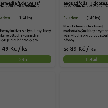
termedia 'Edelweiss'
angustifolia 'Hidcote B
vandula x intermedia
Lavandula angustifolia 'H
delweiss'
Blue'
ladem
(
164 ks
)
Skladem
(
145 ks
)
Klasická levandule s tmavě
herný kultivar s bílými klasy, který
modrofialovými klasy a výraz
iká ve větších skupinách a
vůní, vhodná pro obruby i ště
kytuje dlouhé stonky pro...
záhony....
49 Kč
/ ks
89 Kč
/ ks
d
od
Detail
Detail