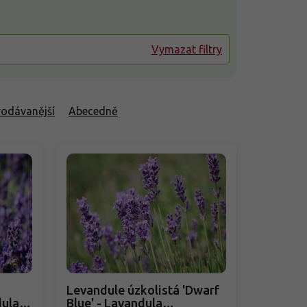
Vymazat filtry
rodávanější
Abecedně
Levandule úzkolistá 'Dwarf
dula
Blue' - Lavandula