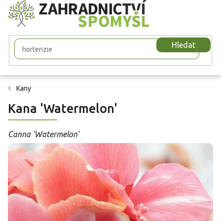
Přejít
na
obsah
Hledat
Kany
Kana 'Watermelon'
Canna 'Watermelon'