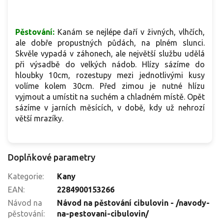
Pěstování:
Kanám se nejlépe daří v živných, vlhčích,
ale dobře propustných půdách, na plném slunci.
Skvěle vypadá v záhonech, ale největší službu udělá
při výsadbě do velkých nádob. Hlízy sázíme do
hloubky 10cm, rozestupy mezi jednotlivými kusy
volíme kolem 30cm. Před zimou je nutné hlízu
vyjmout a umístit na suchém a chladném místě. Opět
sázíme v jarních měsících, v době, kdy už nehrozí
větší mrazíky.
Doplňkové parametry
Kategorie
:
Kany
EAN
:
2284900153266
Návod na
Návod na pěstování cibulovin - /navody-
pěstování
:
na-pestovani-cibulovin/