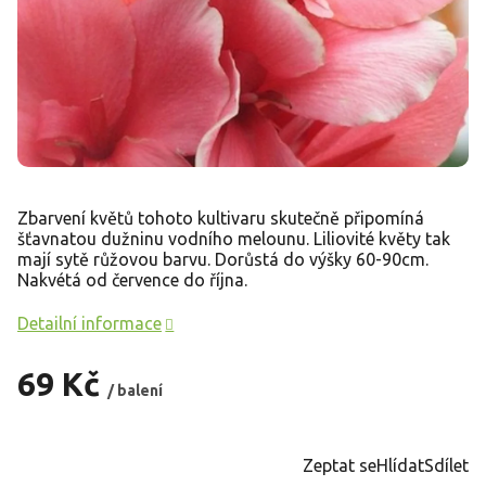
Zbarvení květů tohoto kultivaru skutečně připomíná
šťavnatou dužninu vodního melounu. Liliovité květy tak
mají sytě růžovou barvu. Dorůstá do výšky 60-90cm.
Nakvétá od července do října.
Detailní informace
69 Kč
/ balení
Měrná
cena:
Zeptat se
Hlídat
Sdílet