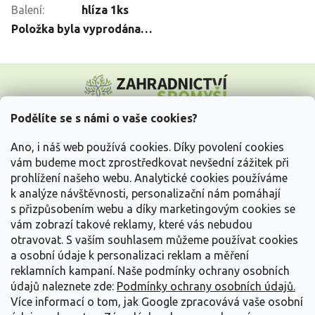
Balení
:
hlíza 1ks
Položka byla vyprodána…
Z
á
p
a
Podělíte se s námi o vaše cookies?
t
Vše o nákupu
í
Ano, i náš web používá cookies. Díky povolení cookies
vám budeme moct zprostředkovat nevšední zážitek při
prohlížení našeho webu. Analytické cookies používáme
Informace pro Vás
k analýze návštěvnosti, personalizační nám pomáhají
s přizpůsobením webu a díky marketingovým cookies se
Kontakujte nás
vám zobrazí takové reklamy, které vás nebudou
otravovat.
S vaším souhlasem můžeme používat cookies
a osobní údaje k personalizaci reklam a měření
reklamních kampaní. Naše podmínky ochrany osobních
údajů naleznete zde:
Podmínky ochrany osobních údajů.
Více informací o tom, jak Google zpracovává vaše osobní