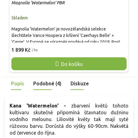
E
Magnolia 'Watermelon' PBR
E
Skladem
S
Magnolia 'Watermelon' je novozélandská selekce
K
šlechtitele Vance Hoopera z křížení 'Caerhays Belle' ×
h
'Genie'. V Evropě se výrazněji prodává od roku 2019. Roste
č
úzce a vzpřímeně do kuželovitého keře až menšího stromu,
m
1 899 Kč
3
/ ks
po 10 letech mívá asi 5–6 m × 2,5–3 m, proto se hodí i do
t
menších zahrad a předzahrádek. V dubnu až květnu nese na
p
Do košíku
bezlistých větvích poloplné miskovité květy 15–20 cm v
v
růžovočervených tónech, jemně vonné, někdy znovu v
š
červnu až červenci. Opadavé listy jsou tmavě zelené.
Popis
Podobné (4)
Diskuze
Kana 'Watermelon' -
zbarvení květů tohoto
kultivaru skutečně připomíná šťavnatou dužninu
vodního melounu. Liliovité květy tak mají sytě
růžovou barvu. Dorůstá do výšky 60-90cm. Nakvétá
od července do října.