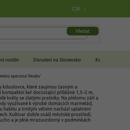
CZK
Hledat
í rostlin
Doručení na Slovensko
Kontakt
les speciosa 'Nivalis'
ry kdoulovce, které zaujmou časným a
 kompaktní keř dorůstající přibližně 1,5–2 m,
bílé květy se zlatými prašníky. Na přelomu září a
lody využívané k výrobě domácích marmelád,
u habitu a trnitým větvím nachází uplatnění
ech. Kultivar dobře snáší městské prostředí,
sucho a je plně mrazuvzdorný v podmínkách