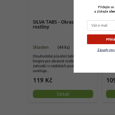
Přidejte se
a získejte 
sle
SILVA TABS - Okrasné
Agr
rostliny
rost
Přihl
Skladem
(
44 ks
)
Vyp
Zásady zpra
Dlouhodobě působící tabletové
hnojivo pro okrasné rostliny v
Špičk
zahradě i v nádobách postupně
hnoji
uvolňuje...
rostli
119 Kč
10
Detail