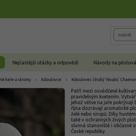
Nejčastější otázky a odpovědi
Návody na pěstován
né keře a stromy
Kdoulovce
Kdoulovec čínský 'Nivalis'
Chaenome
Patří mezi osvědčené kultiva
pravidelným kvetením. Vytváří
jehož větve na jaře pokrývají 
října dozrávají aromatické p
želé nebo sirupů. Díky hustém
také v ochranných živých plot
slunná stanoviště i občasné 
České republiky.