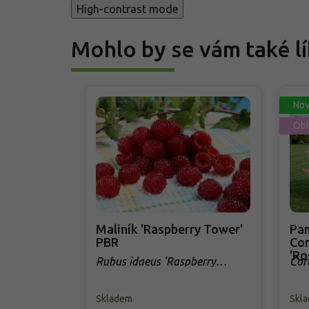
High-contrast mode
Mohlo by se vám také lí
Nov
Obl
Maliník 'Raspberry Tower'
Pam
PBR
Cor
'Ro
Rubus idaeus 'Raspberry
Cor
Tower' PBR
Skladem
Skl