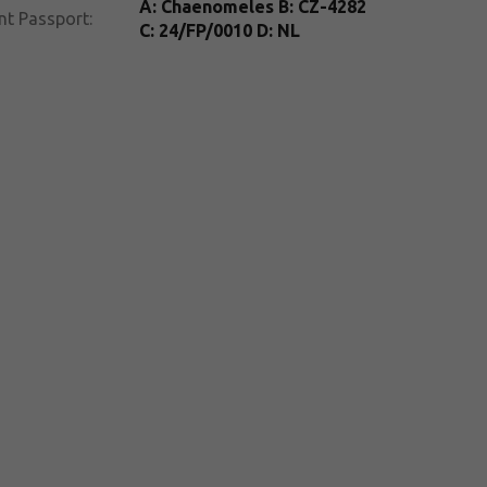
A: Chaenomeles B: CZ-4282
nt Passport
:
C: 24/FP/0010 D: NL