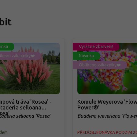
bit
inka
Výrazné zbarvení!
íbeno zákazníky❤️
Novinka
Oblíbeno zákazníky❤️
pová tráva 'Rosea' -
Komule Weyerova 'Flow
taderia selloana
Power®'
sea'
taderia selloana 'Rosea'
Buddleja weyeriana 'Flowe
Power®'
adem
PŘEDOBJEDNÁVKA PODZIM 2