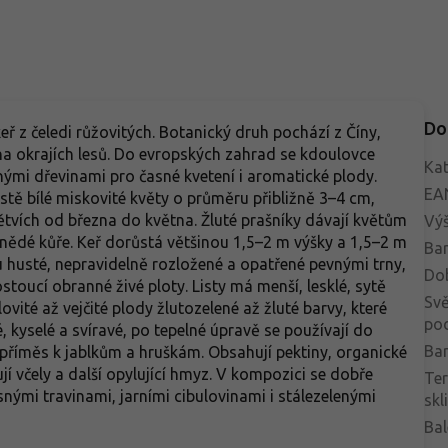
Do
eř z čeledi růžovitých. Botanický druh pochází z Číny,
 na okrajích lesů. Do evropských zahrad se kdoulovce
Kat
ěnými dřevinami pro časné kvetení i aromatické plody.
EA
čistě bílé miskovité květy o průměru přibližně 3–4 cm,
větvích od března do května. Žluté prašníky dávají květům
Vý
hnědé kůře. Keř dorůstá většinou 1,5–2 m výšky a 1,5–2 m
Bar
sou husté, nepravidelně rozložené a opatřené pevnými trny,
Do
stoucí obranné živé ploty. Listy má menší, lesklé, sytě
Svě
ovité až vejčité plody žlutozelené až žluté barvy, které
po
é, kyselé a svíravé, po tepelné úpravě se používají do
Bar
příměs k jablkům a hruškám. Obsahují pektiny, organické
ují včely a další opylující hmyz. V kompozici se dobře
Te
asnými travinami, jarními cibulovinami i stálezelenými
skl
Bal