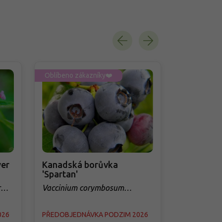
Oblíbeno zákazníky❤️
Oblíbeno zá
er
Kanadská borůvka
Třešeň 'Q
'Spartan'
sloupovit
r
Vaccinium corymbosum
Prunus avi
'Spartan'
026
PŘEDOBJEDNÁVKA PODZIM 2026
PŘEDOBJED