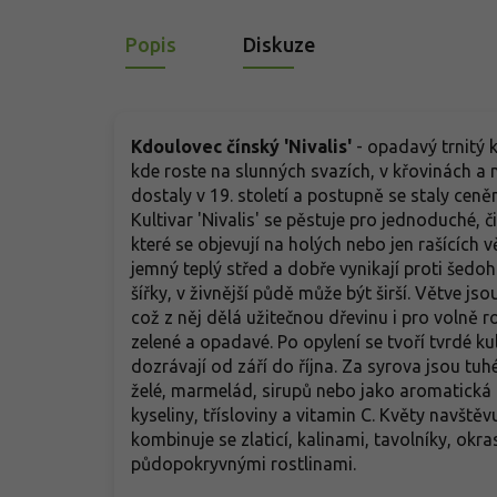
Popis
Diskuze
Kdoulovec čínský 'Nivalis'
- opadavý trnitý k
kde roste na slunných svazích, v křovinách a
dostaly v 19. století a postupně se staly cen
Kultivar 'Nivalis' se pěstuje pro jednoduché, 
které se objevují na holých nebo jen rašících 
jemný teplý střed a dobře vynikají proti šedo
šířky, v živnější půdě může být širší. Větve j
což z něj dělá užitečnou dřevinu i pro volně ro
zelené a opadavé. Po opylení se tvoří tvrdé kul
dozrávají od září do října. Za syrova jsou tuh
želé, marmelád, sirupů nebo jako aromatická 
kyseliny, třísloviny a vitamin C. Květy navštěv
kombinuje se zlaticí, kalinami, tavolníky, okr
půdopokryvnými rostlinami.