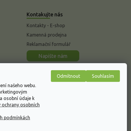
Kontakujte nás
Kontakty - E-shop
Kamenná prodejna
Reklamační formulář
n
Napište nám
Odmítnout
Souhlasím
žení našeho webu.
marketingovým
a osobní údaje k
 ochrany osobních
ch podmínkách