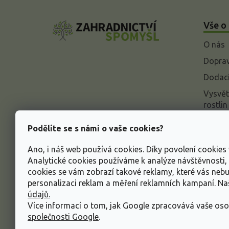
Z
á
Vše o
p
a
O nás
t
í
Doprav
Dodací
Vysvět
rostlin
Odstou
Podělíte se s námi o vaše cookies?
Rekla
Ano, i náš web používá cookies. Díky povolení cookie
Inform
Analytické cookies používáme k analýze návštěvnosti
údajů
cookies se vám zobrazí takové reklamy, které vás neb
Obcho
personalizaci reklam a měření reklamních kampaní. N
údajů.
Více informací o tom, jak Google zpracovává vaše oso
společnosti Google
.