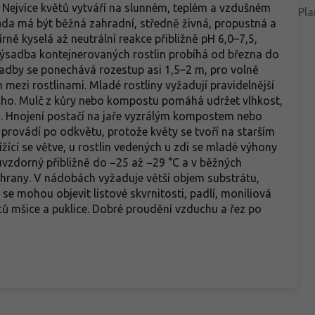
. Nejvíce květů vytváří na slunném, teplém a vzdušném
Pla
Půda má být běžná zahradní, středně živná, propustná a
ě kyselá až neutrální reakce přibližně pH 6,0–7,5,
. Výsadba kontejnerovaných rostlin probíhá od března do
sadby se ponechává rozestup asi 1,5–2 m, pro volně
m mezi rostlinami. Mladé rostliny vyžadují pravidelnější
ucho. Mulč z kůry nebo kompostu pomáhá udržet vlhkost,
ě. Hnojení postačí na jaře vyzrálým kompostem nebo
provádí po odkvětu, protože květy se tvoří na starším
ížící se větve, u rostlin vedených u zdi se mladé výhony
zuvzdorný přibližně do −25 až −29 °C a v běžných
hrany. V nádobách vyžaduje větší objem substrátu,
se mohou objevit listové skvrnitosti, padlí, moniliová
ců mšice a puklice. Dobré proudění vzduchu a řez po