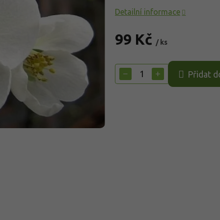
Detailní informace
99 Kč
/ ks
Měrná
cena:
−
+
Přidat d