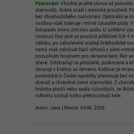
Pěstování:
Vhodné je plné slunce až polostín
stanovišti, dobře snáší i městské prostředí. 
bez dlouhodobého zamokření. Optimální je mírn
rostlina však toleruje i mírně zásadité půdy
listopadu mimo zmrzlou půdu. U solitérní vý
rostoucí živý plot se používá přibližně 0,8–1 
zálivku, po zakořenění snášejí krátkodobé s
nemá však zakrývat bázi výhonů v silné vrstv
pozvolným hnojivem pro okrasné keře. Řez se 
dřevě. Odstraňují se přestárlé, poškozené a kř
zkracují v květnu až červenci. Kultivar je mra
podmínkách České republiky přezimuje bez oc
drenáž a chráněné zimní stanoviště. Z chorob 
hniloba plodů nebo spála růžovitých, ze škůd
odkvětu snižují riziko přehoustnutí keře.
Autor: Jana | Revize: 04.06. 2026