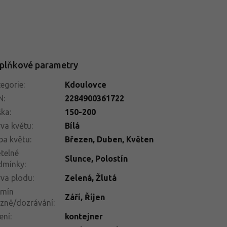
plňkové parametry
egorie
:
Kdoulovce
N
:
2284900361722
ška
:
150-200
va květu
:
Bílá
ba květu
:
Březen
,
Duben
,
Květen
telné
Slunce
,
Polostín
dmínky
:
va plodu
:
Zelená, Žlutá
rmín
Září
,
Říjen
izně/dozrávání
:
ení
:
kontejner