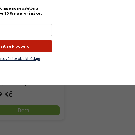
–35 %
 k našemu newsletteru 
vu 10 % na první nákup
.
obio Trumf pro okrasné
liny
ásit se k odběru
rodáno
cování osobních údajů
ové organické granulované
vo určené pro venkovní okrasné
ny, od trvalek po okrasné...
9 Kč
Detail