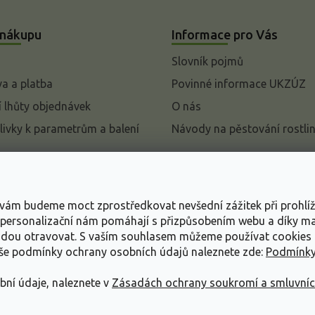
 nákupu
Informace pro Vás
Slovník pojmů
a a platba
Povinné informace UKZÚZ
 lhůty objednávek
O nás
livky k parametrům a balení
Návody na pěstování rostli
pení od kupní smlouvy
mace
s vám budeme moct zprostředkovat nevšední zážitek při prohlí
ace o ochraně osobních
, personalizační nám pomáhají s přizpůsobením webu a díky 
udou otravovat.
S vaším souhlasem můžeme používat cookies 
dní podmínky
aše podmínky ochrany osobních údajů naleznete zde:
Podmínky
bní údaje, naleznete v
Zásadách ochrany soukromí a smluvní