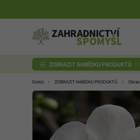
Přejít
na
obsah
ZOBRAZIT NABÍDKU PRODUKTŮ
Domů
ZOBRAZIT NABÍDKU PRODUKTŮ
Okras