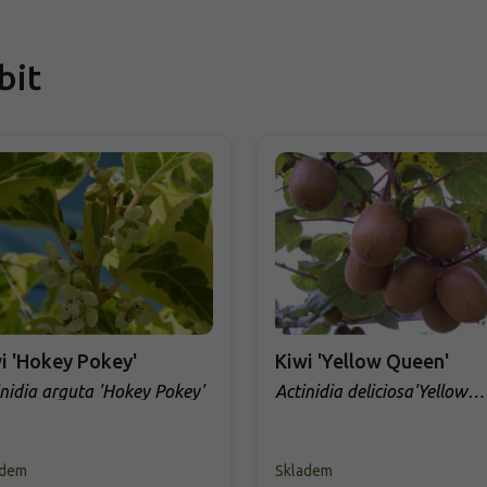
bit
i 'Hokey Pokey'
Kiwi 'Yellow Queen'
inidia arguta 'Hokey Pokey'
Actinidia deliciosa'Yellow
Queen'
adem
Skladem