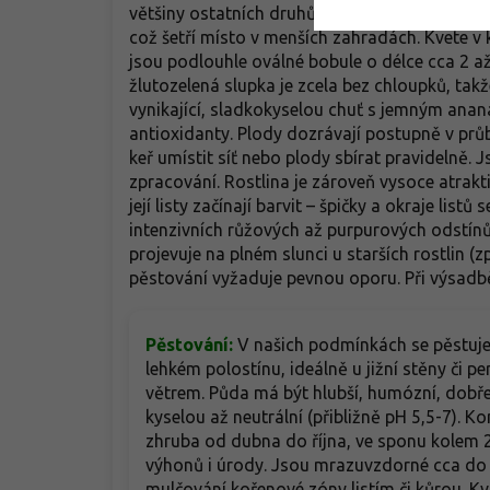
většiny ostatních druhů mini-kiwi k bohaté p
což šetří místo v menších zahradách. Kvete v 
jsou podlouhle oválné bobule o délce cca 2 
žlutozelená slupka je zcela bez chloupků, tak
vynikající, sladkokyselou chuť s jemným ana
antioxidanty. Plody dozrávají postupně v prů
keř umístit síť nebo plody sbírat pravidelně.
zpracování. Rostlina je zároveň vysoce atrakt
její listy začínají barvit – špičky a okraje list
intenzivních růžových až purpurových odstínů.
projevuje na plném slunci u starších rostlin (
pěstování vyžaduje pevnou oporu. Při výsadbě
Pěstování:
V našich podmínkách se pěstuje
lehkém polostínu, ideálně u jižní stěny či p
větrem. Půda má být hlubší, humózní, dobře 
kyselou až neutrální (přibližně pH 5,5-7). K
zhruba od dubna do října, ve sponu kolem 2
výhonů i úrody. Jsou mrazuvzdorné cca do 
mulčování kořenové zóny listím či kůrou. 