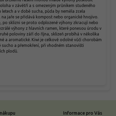
 poloha v závětří a s omezeným průnikem studeného
ch letech a v době sucha, půda by neměla zcela
na jaře se přidává kompost nebo organické hnojivo.
, po sklizni se proto odplozené výhony zkracují nebo
yzrálé výhony z hlavních ramen, které ponesou úrodu v
uhé poloviny září do října, sklizeň probíhá v několika
ené a aromatické. Kiwi je celkově odolné vůči chorobám
bé sucho a přemokření, při vhodném stanovišti
ích plodů.
 nákupu
Informace pro Vás