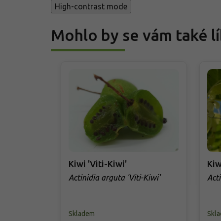
High-contrast mode
Mohlo by se vám také lí
Kiwi 'Viti-Kiwi'
Kiw
Actinidia arguta 'Viti-Kiwi'
Act
Skladem
Skl