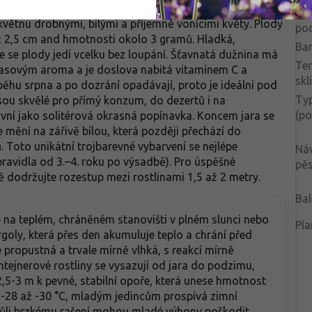
lodnosti nepotřebujete vysazovat samostatný samčí keř,
Svě
květnu drobnými, bílými a příjemně vonícími květy. Plody
po
až 2,5 cm and hmotnosti okolo 3 gramů. Hladká,
Bar
že se plody jedí vcelku bez loupání. Šťavnatá dužnina má
Te
nasovým aroma a je doslova nabitá vitamínem C a
skl
běhu srpna a po dozrání opadávají, proto je ideální pod
Typ
 Jsou skvělé pro přímý konzum, do dezertů i na
(po
ivní jako solitérová okrasná popínavka. Koncem jara se
ů se mění na zářivě bílou, která později přechází do
 Toto unikátní trojbarevné vybarvení se nejlépe
Ná
zpravidla od 3.–4. roku po výsadbě). Pro úspěšné
pěs
 dodržujte rozestup mezi rostlinami 1,5 až 2 metry.
Bal
 na teplém, chráněném stanovišti v plném slunci nebo
Pla
ergoly, která přes den akumuluje teplo a chrání před
propustná a trvale mírně vlhká, s reakcí mírně
ontejnerové rostliny se vysazují od jara do podzimu,
,5-3 m k pevné, stabilní opoře, která unese hmotnost
-28 až -30 °C, mladým jedincům prospívá zimní
Kvůli brzkému rašení mohou mladé výhony poškodit