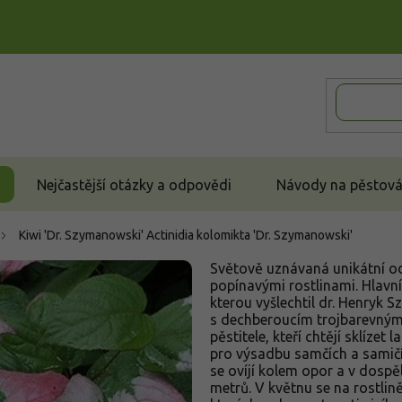
Nejčastější otázky a odpovědi
Návody na pěstován
Kiwi 'Dr. Szymanowski'
Actinidia kolomikta 'Dr. Szymanowski'
Světově uznávaná unikátní o
popínavými rostlinami. Hlavn
kterou vyšlechtil dr. Henryk 
s dechberoucím trojbarevným v
pěstitele, kteří chtějí sklíze
pro výsadbu samčích a samičíc
se ovíjí kolem opor a v dospě
metrů. V květnu se na rostlině