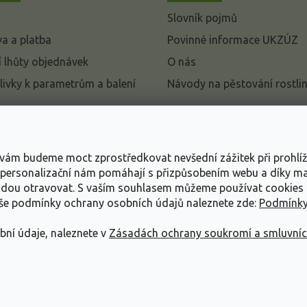
Slovník pojmů
a a platba
Povinné informace UKZÚZ
 lhůty objednávek
O nás
livky k parametrům a balení
Návody na pěstování rostli
pení od kupní smlouvy
mace
s vám budeme moct zprostředkovat nevšední zážitek při prohlí
ace o ochraně osobních
, personalizační nám pomáhají s přizpůsobením webu a díky 
udou otravovat.
S vaším souhlasem můžeme používat cookies 
dní podmínky
aše podmínky ochrany osobních údajů naleznete zde:
Podmínky
bní údaje, naleznete v
Zásadách ochrany soukromí a smluvní