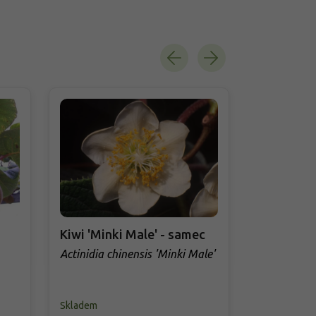
Kiwi 'Minki Male' - samec
Kiwi 'Wei
Actinidia chinensis 'Minki Male'
Actinidia a
Skladem
Skladem