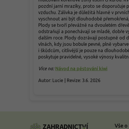
pozdní jarní mrazíky, proto se doporučuje
vzduchu. Zálivka je důležitá hlavně v první
vyschnout ani být dlouhodobě přemokřená, 
Plody se tvoří převážně na dvouletém dřevě
odstraňují a ponechávají se mladé, dobře v
dalším roce. Plody dozrávají postupně od dr
vlnách, kdy jsou bobule pevné, plně vybarv
i škůdcům, citlivější je pouze na dlouhodo
poskytuje pravidelné, vysoké výnosy kvalitn
Více na:
Návod na pěstování kiwi
Autor: Lucie | Revize: 3.6. 2026
Z
á
Vše o
p