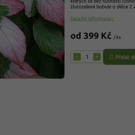
kterých se bez nutnosti cizího
žlutozelené bobule o délce 2 
Detailní informace
od
399 Kč
/ ks
Měrná
cena:
−
+
Přidat d