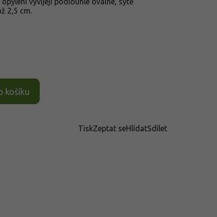
 opylení vyvíjejí podlouhle oválné, sytě
až 2,5 cm.
o košíku
Tisk
Zeptat se
Hlídat
Sdílet