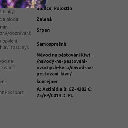
telné
Slunce
,
Polostín
dmínky
:
va plodu
:
Zelená
rmín
Srpen
izně/dozrávání
:
 opylení
Samosprašné
hlaví rostliny)
:
Návod na pěstování kiwi -
vod na
/navody-na-pestovani-
tování
:
ovocnych-keru/navod-na-
pestovani-kiwi/
ení
:
kontejner
A: Actinidia B: CZ-4282 C:
nt Passport
:
25/FP/0014 D: PL