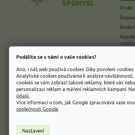
a
O nás
t
í
Doprav
Dodací
Vysvět
rostlin
Odstou
Podělíte se s námi o vaše cookies?
Rekla
Ano, i náš web používá cookies. Díky povolení cookie
Inform
Analytické cookies používáme k analýze návštěvnosti
údajů
cookies se vám zobrazí takové reklamy, které vás neb
Obcho
personalizaci reklam a měření reklamních kampaní. N
údajů.
Více informací o tom, jak Google zpracovává vaše oso
společnosti Google
.
Nastavení