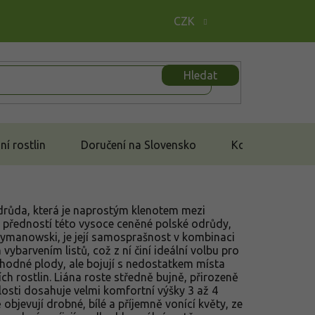
CZK
Hledat
í rostlin
Doručení na Slovensko
Kontakt
drůda, která je naprostým klenotem mezi
í předností této vysoce ceněné polské odrůdy,
Szymanowski, je její samosprašnost v kombinaci
ybarvením listů, což z ní činí ideální volbu pro
t lahodné plody, ale bojují s nedostatkem místa
h rostlin. Liána roste středně bujně, přirozeně
losti dosahuje velmi komfortní výšky 3 až 4
 objevují drobné, bílé a příjemně vonící květy, ze