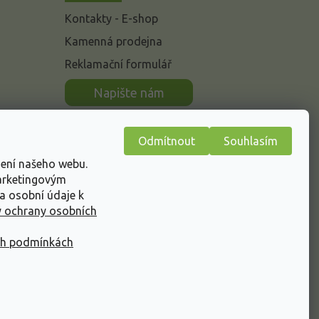
Kontakty - E-shop
Kamenná prodejna
Reklamační formulář
n
Napište nám
Odmítnout
Souhlasím
žení našeho webu.
marketingovým
a osobní údaje k
 ochrany osobních
ch podmínkách