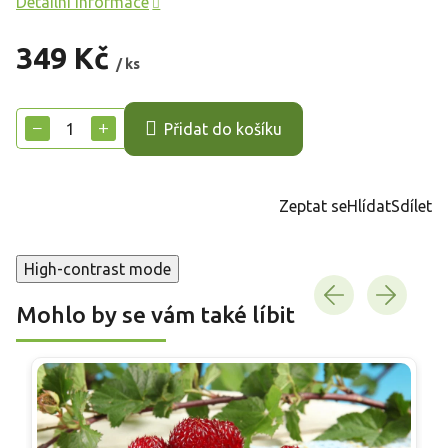
Detailní informace
349 Kč
/ ks
Měrná
cena:
−
+
Přidat do košíku
Zeptat se
Hlídat
Sdílet
High-contrast mode
Mohlo by se vám také líbit