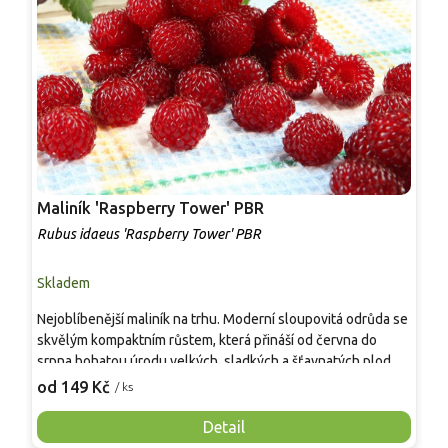
Maliník 'Raspberry Tower' PBR
P
'
Rubus idaeus 'Raspberry Tower' PBR
C
Skladem
S
Nejoblíbenější maliník na trhu. Moderní sloupovitá odrůda se
M
skvělým kompaktním růstem, která přináší od června do
A
srpna bohatou úrodu velkých, sladkých a šťavnatých plodů.
v
Pevné vzpřímené výhony tvoří elegantní habitus bez
j
od 149 Kč
o
/ ks
nutnosti opory, ideální pro nádoby, balkony i malé zahrady.
n
Mrazuvzdornost do −25 °C a spolehlivá vitalita z něj dělají
V
Detail
skvělou volbu pro každého pěstitele.