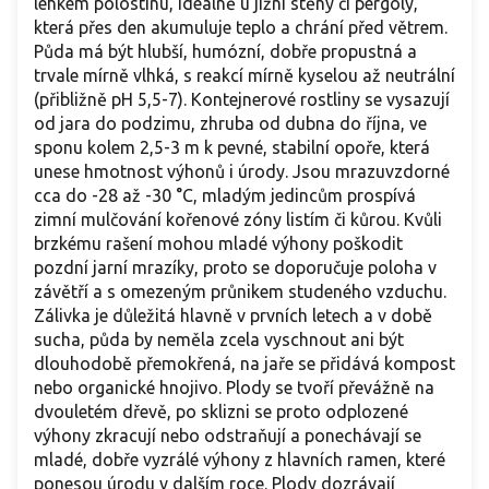
lehkém polostínu, ideálně u jižní stěny či pergoly,
která přes den akumuluje teplo a chrání před větrem.
Půda má být hlubší, humózní, dobře propustná a
trvale mírně vlhká, s reakcí mírně kyselou až neutrální
(přibližně pH 5,5-7). Kontejnerové rostliny se vysazují
od jara do podzimu, zhruba od dubna do října, ve
sponu kolem 2,5-3 m k pevné, stabilní opoře, která
unese hmotnost výhonů i úrody. Jsou mrazuvzdorné
cca do -28 až -30 °C, mladým jedincům prospívá
zimní mulčování kořenové zóny listím či kůrou. Kvůli
brzkému rašení mohou mladé výhony poškodit
pozdní jarní mrazíky, proto se doporučuje poloha v
závětří a s omezeným průnikem studeného vzduchu.
Zálivka je důležitá hlavně v prvních letech a v době
sucha, půda by neměla zcela vyschnout ani být
dlouhodobě přemokřená, na jaře se přidává kompost
nebo organické hnojivo. Plody se tvoří převážně na
dvouletém dřevě, po sklizni se proto odplozené
výhony zkracují nebo odstraňují a ponechávají se
mladé, dobře vyzrálé výhony z hlavních ramen, které
ponesou úrodu v dalším roce. Plody dozrávají