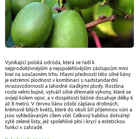
Vynikající polská odrůda, která se řadí k
nejproduktivnějším a nejspolehlivějším zástupcům mini
kiwi na současném trhu. Hlavní předností této silné liány
je extrémní plodnost v kombinaci s nadstandardní
mrazuvzdorností a lahodně sladkými plody. Rostlina
roste velmi bujně, vytváří silné dřevnaté výhony, které se
ovíjejí kolem opor, a v dospělosti běžně dosahuje délky 6
až 8 metrů. V červnu liánu zdobí záplava drobných,
krémově bílých květů, které do okolí šíří příjemnou vůni a
jsou vyhledávaným cílem včel. Celkový habitus dotvářejí
sytě zelené listy, jež spolehlivě plní i krycí a estetickou
funkci v zahradě.