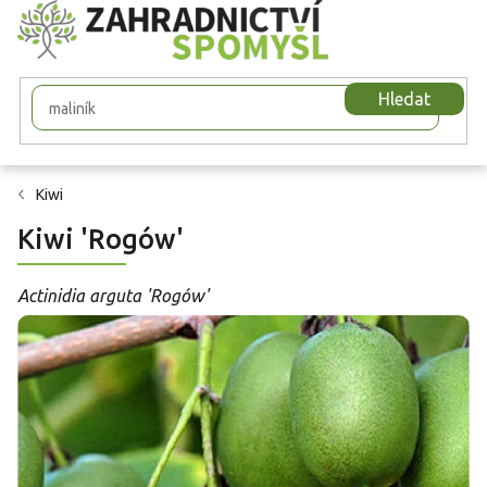
Přejít
na
obsah
Hledat
Kiwi
Kiwi 'Rogów'
Actinidia arguta 'Rogów'