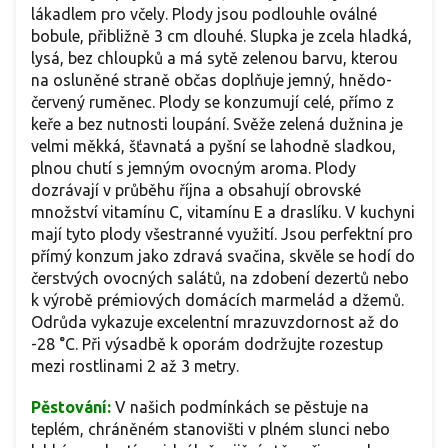
lákadlem pro včely. Plody jsou podlouhle oválné
bobule, přibližně 3 cm dlouhé. Slupka je zcela hladká,
lysá, bez chloupků a má sytě zelenou barvu, kterou
na osluněné straně občas doplňuje jemný, hnědo-
červený ruměnec. Plody se konzumují celé, přímo z
keře a bez nutnosti loupání. Svěže zelená dužnina je
velmi měkká, šťavnatá a pyšní se lahodně sladkou,
plnou chutí s jemným ovocným aroma. Plody
dozrávají v průběhu října a obsahují obrovské
množství vitamínu C, vitamínu E a draslíku. V kuchyni
mají tyto plody všestranné využití. Jsou perfektní pro
přímý konzum jako zdravá svačina, skvěle se hodí do
čerstvých ovocných salátů, na zdobení dezertů nebo
k výrobě prémiových domácích marmelád a džemů.
Odrůda vykazuje excelentní mrazuvzdornost až do
-28 °C. Při výsadbě k oporám dodržujte rozestup
mezi rostlinami 2 až 3 metry.
Pěstování:
V našich podmínkách se pěstuje na
teplém, chráněném stanovišti v plném slunci nebo