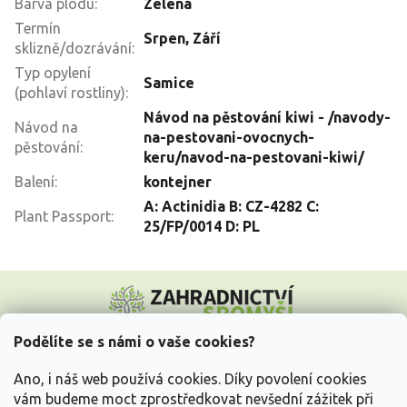
Barva plodu
:
Zelená
Termín
Srpen
,
Září
sklizně/dozrávání
:
Typ opylení
Samice
(pohlaví rostliny)
:
Návod na pěstování kiwi - /navody-
Návod na
na-pestovani-ovocnych-
pěstování
:
keru/navod-na-pestovani-kiwi/
Balení
:
kontejner
A: Actinidia B: CZ-4282 C:
Plant Passport
:
25/FP/0014 D: PL
Z
á
p
a
Podělíte se s námi o vaše cookies?
t
Vše o nákupu
í
Ano, i náš web používá cookies. Díky povolení cookies
vám budeme moct zprostředkovat nevšední zážitek při