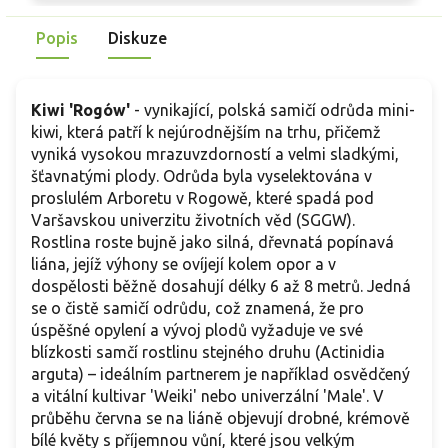
Popis
Diskuze
Kiwi 'Rogów'
- vynikající, polská samičí odrůda mini-
kiwi, která patří k nejúrodnějším na trhu, přičemž
vyniká vysokou mrazuvzdorností a velmi sladkými,
šťavnatými plody. Odrůda byla vyselektována v
proslulém Arboretu v Rogowě, které spadá pod
Varšavskou univerzitu životních věd (SGGW).
Rostlina roste bujně jako silná, dřevnatá popínavá
liána, jejíž výhony se ovíjejí kolem opor a v
dospělosti běžně dosahují délky 6 až 8 metrů. Jedná
se o čistě samičí odrůdu, což znamená, že pro
úspěšné opylení a vývoj plodů vyžaduje ve své
blízkosti samčí rostlinu stejného druhu (Actinidia
arguta) – ideálním partnerem je například osvědčený
a vitální kultivar 'Weiki' nebo univerzální 'Male'. V
průběhu června se na liáně objevují drobné, krémově
bílé květy s příjemnou vůní, které jsou velkým