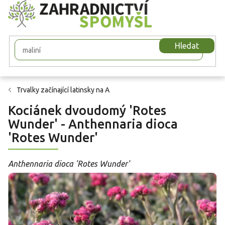
Přejít
na
obsah
Hledat
Trvalky začínající latinsky na A
Kociánek dvoudomý 'Rotes
Wunder' - Anthennaria dioca
'Rotes Wunder'
Anthennaria dioca 'Rotes Wunder'