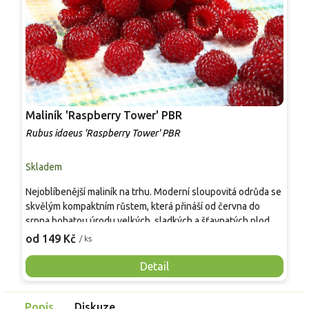
Maliník 'Raspberry Tower' PBR
P
'
Rubus idaeus 'Raspberry Tower' PBR
C
Skladem
S
Nejoblíbenější maliník na trhu. Moderní sloupovitá odrůda se
M
skvělým kompaktním růstem, která přináší od června do
A
srpna bohatou úrodu velkých, sladkých a šťavnatých plodů.
v
Pevné vzpřímené výhony tvoří elegantní habitus bez
j
od 149 Kč
o
/ ks
nutnosti opory, ideální pro nádoby, balkony i malé zahrady.
n
Mrazuvzdornost do −25 °C a spolehlivá vitalita z něj dělají
V
Detail
skvělou volbu pro každého pěstitele.
Popis
Diskuze