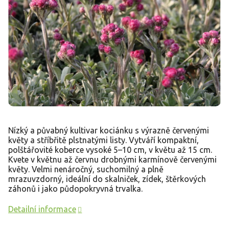
Nízký a půvabný kultivar kociánku s výrazně červenými
květy a stříbřitě plstnatými listy. Vytváří kompaktní,
polštářovité koberce vysoké 5–10 cm, v květu až 15 cm.
Kvete v květnu až červnu drobnými karmínově červenými
květy. Velmi nenáročný, suchomilný a plně
mrazuvzdorný, ideální do skalniček, zídek, štěrkových
záhonů i jako půdopokryvná trvalka.
Detailní informace