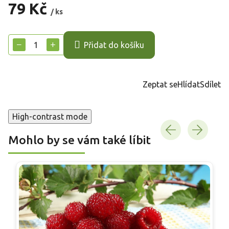
79 Kč
/ ks
Měrná
cena:
−
+
Přidat do košíku
Zeptat se
Hlídat
Sdílet
High-contrast mode
Mohlo by se vám také líbit