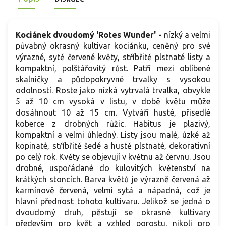
Kociánek dvoudomý 'Rotes Wunder' -
nízký a velmi
půvabný okrasný kultivar kociánku, ceněný pro své
výrazné, sytě červené květy, stříbřitě plstnaté listy a
kompaktní, polštářovitý růst. Patří mezi oblíbené
skalničky a půdopokryvné trvalky s vysokou
odolností. Roste jako nízká vytrvalá trvalka, obvykle
5 až 10 cm vysoká v listu, v době květu může
dosáhnout 10 až 15 cm. Vytváří husté, přisedlé
koberce z drobných růžic. Habitus je plazivý,
kompaktní a velmi úhledný. Listy jsou malé, úzké až
kopinaté, stříbřitě šedé a hustě plstnaté, dekorativní
po celý rok. Květy se objevují v květnu až červnu. Jsou
drobné, uspořádané do kulovitých květenství na
krátkých stoncích. Barva květů je výrazně červená až
karmínově červená, velmi sytá a nápadná, což je
hlavní přednost tohoto kultivaru. Jelikož se jedná o
dvoudomý druh, pěstují se okrasné kultivary
především pro květ a vzhled porostu, nikoli pro