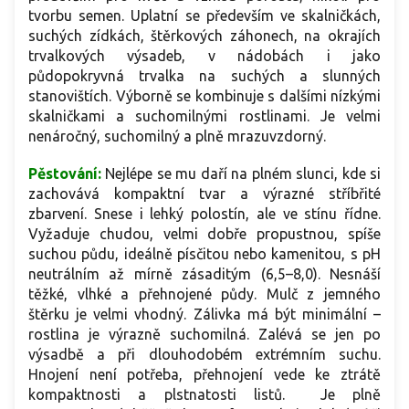
tvorbu semen. Uplatní se především ve skalničkách,
suchých zídkách, štěrkových záhonech, na okrajích
trvalkových výsadeb, v nádobách i jako
půdopokryvná trvalka na suchých a slunných
stanovištích. Výborně se kombinuje s dalšími nízkými
skalničkami a suchomilnými rostlinami. Je velmi
nenáročný, suchomilný a plně mrazuvzdorný.
Pěstování:
Nejlépe se mu daří na plném slunci, kde si
zachovává kompaktní tvar a výrazné stříbřité
zbarvení. Snese i lehký polostín, ale ve stínu řídne.
Vyžaduje chudou, velmi dobře propustnou, spíše
suchou půdu, ideálně písčitou nebo kamenitou, s pH
neutrálním až mírně zásaditým (6,5–8,0). Nesnáší
těžké, vlhké a přehnojené půdy. Mulč z jemného
štěrku je velmi vhodný. Zálivka má být minimální –
rostlina je výrazně suchomilná. Zalévá se jen po
výsadbě a při dlouhodobém extrémním suchu.
Hnojení není potřeba, přehnojení vede ke ztrátě
kompaktnosti a plstnatosti listů. Je plně