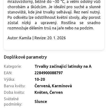
mrazuvzdorný, běžně do –30 °C, a velmi odolný vůči
chorobám a škůdcům. Je ideální pro suché a slunné
stanoviště, kde jiné trvalky selhávají. Řez není nutný.
Po odkvětu lze odstřihnout květní stvoly, aby porost
zůstal nízký a upravený. Rostlina se snadno
rozmnožuje dělením trsů na jaře nebo na podzim.
Autor: Kamila | Revize: 20. 1. 2026
Doplňkové parametry
Kategorie
:
Trvalky začínající latinsky na A
EAN
:
2284900088797
Výška
:
10-20
Barva květu
:
Červená
,
Karmínová
Doba květu
:
Květen
,
Červen
Světelné
Slunce
podmínky
: