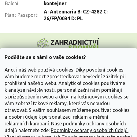
Balení
:
kontejner
A: Antennaria B: CZ-4282 C:
Plant Passport
:
26/FP/0034 D: PL
Z
á
p
a
Podělíte se s námi o vaše cookies?
t
Vše o nákupu
í
Ano, i náš web používá cookies. Díky povolení cookies
vám budeme moct zprostředkovat nevšední zážitek při
prohlížení našeho webu. Analytické cookies používáme
Informace pro Vás
k analýze návštěvnosti, personalizační nám pomáhají
s přizpůsobením webu a díky marketingovým cookies se
Kontakujte nás
vám zobrazí takové reklamy, které vás nebudou
otravovat.
S vaším souhlasem můžeme používat cookies
a osobní údaje k personalizaci reklam a měření
reklamních kampaní. Naše podmínky ochrany osobních
údajů naleznete zde:
Podmínky ochrany osobních údajů.