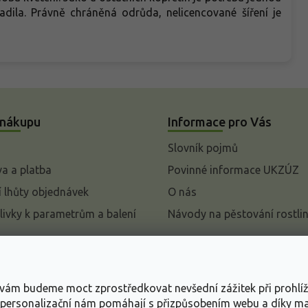
ladila. Právně chráněná odrůda, nelicencované šíření je
 nákupu
Informace pro Vás
Slovník pojmů
a a platba
Povinné informace UKZÚZ
 lhůty objednávek
O nás
livky k parametrům a balení
Návody na pěstování rostli
pení od kupní smlouvy
mace
s vám budeme moct zprostředkovat nevšední zážitek při prohlí
ace o ochraně osobních
, personalizační nám pomáhají s přizpůsobením webu a díky 