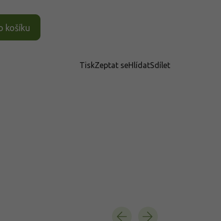
o košíku
Tisk
Zeptat se
Hlídat
Sdílet