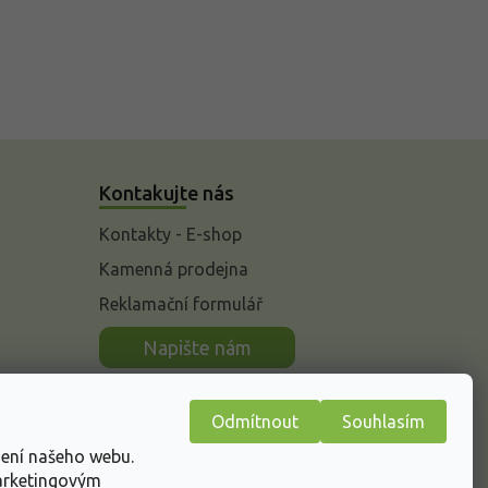
Kontakujte nás
Kontakty - E-shop
Kamenná prodejna
Reklamační formulář
n
Napište nám
Odmítnout
Souhlasím
žení našeho webu.
marketingovým