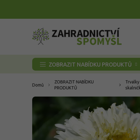
Přejít
na
obsah
ZOBRAZIT NABÍDKU PRODUKTŮ
ZOBRAZIT NABÍDKU
Trvalky
Domů
PRODUKTŮ
skalnič