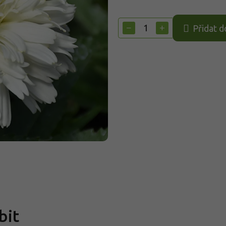
Měrná
cena:
−
+
Přidat d
bit