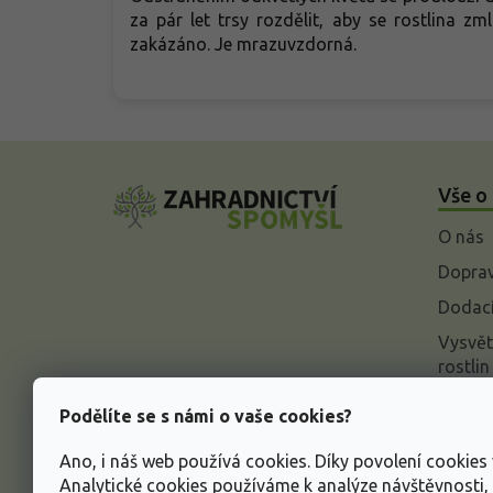
za pár let trsy rozdělit, aby se rostlina zm
zakázáno. Je mrazuvzdorná.
Z
á
Vše o
p
a
O nás
t
í
Doprav
Dodací
Vysvět
rostlin
Odstou
Podělíte se s námi o vaše cookies?
Rekla
Ano, i náš web používá cookies. Díky povolení cookie
Inform
Analytické cookies používáme k analýze návštěvnosti