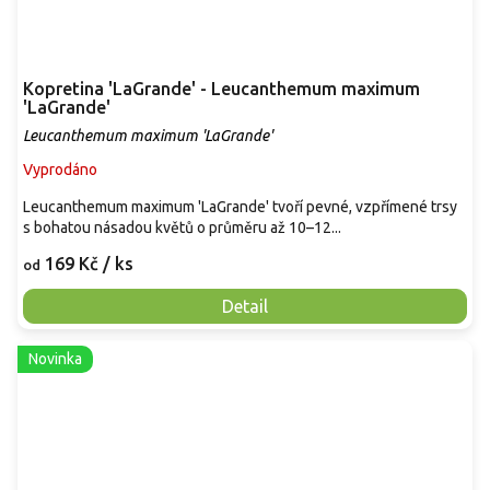
Kopretina 'LaGrande' - Leucanthemum maximum
'LaGrande'
Leucanthemum maximum 'LaGrande'
Vyprodáno
Leucanthemum maximum 'LaGrande' tvoří pevné, vzpřímené trsy
s bohatou násadou květů o průměru až 10–12...
169 Kč
/ ks
od
Detail
Novinka