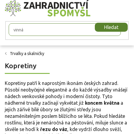
Přejít
na
obsah
Hledat
Trvalky a skalničky
Kopretiny
Kopretiny patří k naprostým ikonám českých zahrad.
Působí neobyčejně elegantně a do každé výsadby vnášejí
nádech venkovské pohody i moderní čistoty. Tyto
nádherné trvalky začínají vykvétat již
koncem května
a
jejich zářivě bílé úbory se žlutými středy jsou
nezaměnitelným poslem blížícího se léta. Pokud hledáte
rostlinu, která je nenáročná na pěstování, miluje slunce a
skvěle se hodí k
řezu do váz
, kde vydrží dlouho svěží,