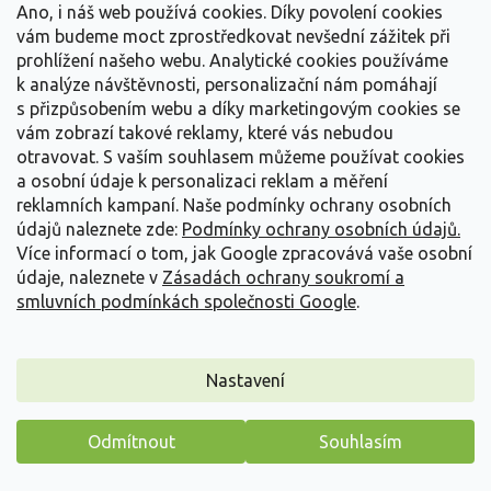
Ano, i náš web používá cookies. Díky povolení cookies
vám budeme moct zprostředkovat nevšední zážitek při
prohlížení našeho webu. Analytické cookies používáme
k analýze návštěvnosti, personalizační nám pomáhají
s přizpůsobením webu a díky marketingovým cookies se
vám zobrazí takové reklamy, které vás nebudou
otravovat.
S vaším souhlasem můžeme používat cookies
a osobní údaje k personalizaci reklam a měření
reklamních kampaní. Naše podmínky ochrany osobních
údajů naleznete zde:
Podmínky ochrany osobních údajů.
Více informací o tom, jak Google zpracovává vaše osobní
údaje, naleznete v
Zásadách ochrany soukromí a
smluvních podmínkách společnosti Google
.
Kopretina bílá 'May Queen' - Leucanthemum vulgare
'May Queen'
Nastavení
Leucanthemum vulgare 'May Queen'
Vyprodáno
Odmítnout
Souhlasím
Kopretina bílá 'May Queen' přináší do zahrady klasický vzhled
Máme pro vás malý dárek
luční kopretiny, ale v jednotnějším a...