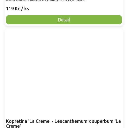
119 Kč
/ ks
Detail
Kopretina 'La Creme' - Leucanthemum x superbum 'La
Creme'