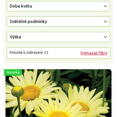
Doba květu
Světelné podmínky
Výška
Položek k zobrazení:
25
Vymazat filtry
Novinka