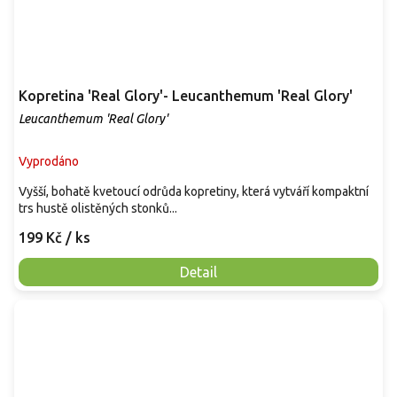
Kopretina 'Real Glory'- Leucanthemum 'Real Glory'
Leucanthemum 'Real Glory'
Vyprodáno
Vyšší, bohatě kvetoucí odrůda kopretiny, která vytváří kompaktní
trs hustě olistěných stonků...
199 Kč
/ ks
Detail