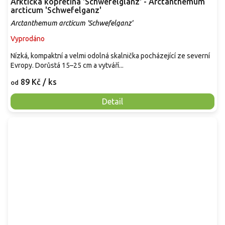
Arktická kopretina 'Schwefelglanz' - Arctanthemum
arcticum 'Schwefelganz'
Arctanthemum arcticum 'Schwefelganz'
Vyprodáno
Nízká, kompaktní a velmi odolná skalnička pocházející ze severní
Evropy. Dorůstá 15–25 cm a vytváří...
89 Kč
/ ks
od
Detail