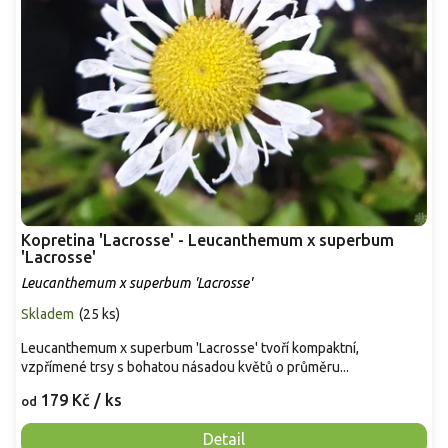
Kopretina 'Lacrosse' - Leucanthemum x superbum
'Lacrosse'
Leucanthemum x superbum 'Lacrosse'
Skladem
(
25 ks
)
Leucanthemum x superbum 'Lacrosse' tvoří kompaktní,
vzpřímené trsy s bohatou násadou květů o průměru...
179 Kč
/ ks
od
Detail