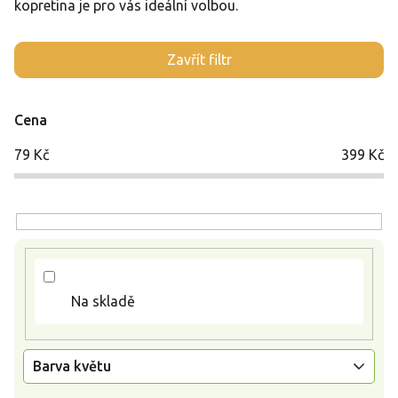
kopretina je pro vás ideální volbou.
V
Zavřít filtr
ý
p
i
Cena
s
p
79
Kč
399
Kč
r
o
d
u
k
t
ů
Na skladě
Barva květu