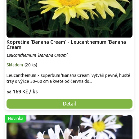
Kopretina 'Banana Cream' - Leucanthemum 'Banana
Cream'
Leucanthemum 'Banana Cream'
Skladem
(
20 ks
)
Leucanthemum × superbum 'Banana Cream' vytváří pevné, husté
trsy o výšce 50–60 cm a kvete od června do...
169 Kč
/ ks
od
Detail
Novinka