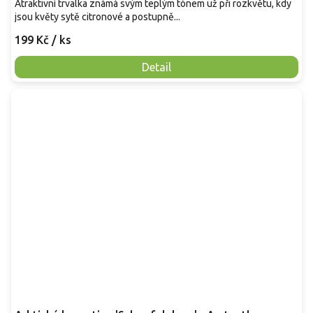
Atraktivní trvalka známá svým teplým tónem už při rozkvětu, kdy
jsou květy sytě citronové a postupně...
199 Kč
/ ks
Detail