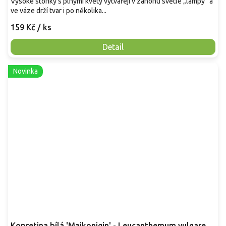
Vysoké stonky s plnými květy vytvářejí v záhonu světlé „lampy“ a
ve váze drží tvar i po několika...
159 Kč
/ ks
Detail
Novinka
Kopretina bílá 'Maikonigin' - Leucanthemum vulgare