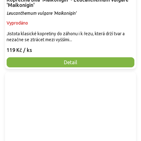
'Maikonigin'
Leucanthemum vulgare 'Maikonigin'
Vyprodáno
Jistota klasické kopretiny do záhonu i k řezu, která drží tvar a
nezačne se ztrácet mezi vyššími...
119 Kč
/ ks
Detail