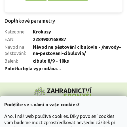
Doplňkové parametry
Kategorie
:
Krokusy
EAN
:
2284900168987
Návod na
Návod na pěstování cibulovin - /navody-
pěstování
:
na-pestovani-cibulovin/
Balení
:
cibule 8/9 - 10ks
Položka byla vyprodána…
Z
á
p
a
Podělíte se s námi o vaše cookies?
t
Vše o nákupu
í
Ano, i náš web používá cookies. Díky povolení cookies
vám budeme moct zprostředkovat nevšední zážitek při