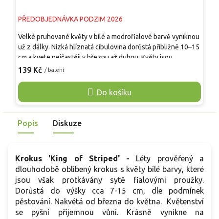
PŘEDOBJEDNÁVKA PODZIM 2026
P
Velké pruhované květy v bílé a modrofialové barvě vyniknou
O
už z dálky. Nízká hlíznatá cibulovina dorůstá přibližně 10–15
n
cm a kvete nejčastěji v březnu až dubnu. Květy jsou
p
pohárkovité, světle fialové až bílé, s nepravidelnými tmavě
K
139 Kč
2
/ balení
fialovými a modrofialovými pruhy, které působí péřitě a
s
proměnlivě na každém květu. Úzké tmavě zelené listy se
ž
Do košíku
světlým proužkem doprovázejí květy a po odkvětu ještě
s
krátce dorůstají. Hodí se do skupin v trávníku, do skalek,
s
lemů záhonů, jarních misek, koryt i nádob u vstupu.
n
Popis
Diskuze
Krokus 'King of Striped' -
Léty prověřený a
dlouhodobě oblíbený krokus s květy bílé barvy, které
jsou však protkávány sytě fialovými proužky.
Dorůstá do výšky cca 7-15 cm, dle podmínek
pěstování. Nakvétá od března do května. Květenství
se pyšní příjemnou vůní. Krásně vynikne na