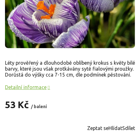
Léty prověřený a dlouhodobě oblíbený krokus s květy bílé
barvy, které jsou však protkávány sytě fialovými proužky.
Dorůstá do výšky cca 7-15 cm, dle podmínek pěstování.
Detailní informace
53 Kč
/ balení
Měrná
cena:
Zeptat se
Hlídat
Sdílet