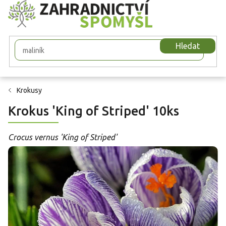
Přejít
na
obsah
Hledat
Krokusy
Krokus 'King of Striped' 10ks
Crocus vernus 'King of Striped'