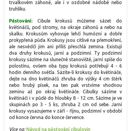
trvalkovém záhoně, ale i v ozdobné nádobě nebo
truhlíku.
Pěstování:
Cibule krokusů můžeme sázet do
květináčů, pod stromy, na okraje záhonů a nebo na
skalku. Krokusům vyhovuje lehčí humózní a dobře
prokypřená půda. Krokusy jsou citlivé na přemokření,
ale nesvědčí jim ani příliš přeschlá zemina. Existují
dva druhy krokusů, jarní a podzimní. Ty podzimní
krokusy sázíme na slunečné stanoviště, jarní spíše do
polostínu, ovšem oba typy krokusů potřebují 4 - 6
hodin denního světla. Sázíte-li krokusy do květináče,
dejte na dno květináčů zhruba do výšky 4 cm štěrk
nebo hrubý písek, na ten pak vrstvíme vhodnou
zeminu až po okraj květináče. Cibulky sázíme v
květináči i v půdě do hloubky 8 - 12 cm. Sázíme je ve
skupinách po 3 - 5 ks, zhruba 2 cm od sebe. Jarní
krokusy vysazujeme v září - říjnu, podzimní v období
od konce června do konce července.
Více na:
Návod na pěstování cibulovin