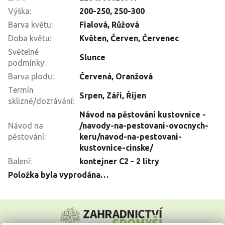
Výška
:
200-250
,
250-300
Barva květu
:
Fialová
,
Růžová
Doba květu
:
Květen
,
Červen
,
Červenec
Světelné
Slunce
podmínky
:
Barva plodu
:
Červená
,
Oranžová
Termín
Srpen
,
Září
,
Říjen
sklizně/dozrávání
:
Návod na pěstování kustovnice -
Návod na
/navody-na-pestovani-ovocnych-
pěstování
:
keru/navod-na-pestovani-
kustovnice-cinske/
Balení
:
kontejner C2 - 2 litry
Položka byla vyprodána…
Z
á