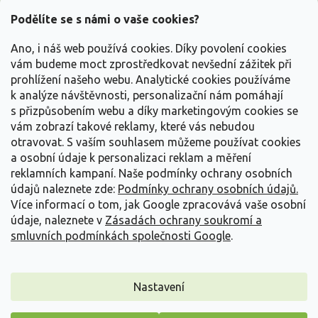
p
a
Podělíte se s námi o vaše cookies?
t
Vše o nákupu
í
Ano, i náš web používá cookies. Díky povolení cookies
vám budeme moct zprostředkovat nevšední zážitek při
prohlížení našeho webu. Analytické cookies používáme
Informace pro Vás
k analýze návštěvnosti, personalizační nám pomáhají
s přizpůsobením webu a díky marketingovým cookies se
Kontakujte nás
vám zobrazí takové reklamy, které vás nebudou
otravovat.
S vaším souhlasem můžeme používat cookies
a osobní údaje k personalizaci reklam a měření
reklamních kampaní. Naše podmínky ochrany osobních
údajů naleznete zde:
Podmínky ochrany osobních údajů.
Více informací o tom, jak Google zpracovává vaše osobní
údaje, naleznete v
Zásadách ochrany soukromí a
smluvních podmínkách společnosti Google
.
Vytvořil Shoptet
Nastavení