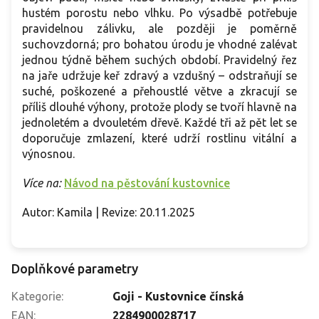
hustém porostu nebo vlhku. Po výsadbě potřebuje
pravidelnou zálivku, ale později je poměrně
suchovzdorná; pro bohatou úrodu je vhodné zalévat
jednou týdně během suchých období. Pravidelný řez
na jaře udržuje keř zdravý a vzdušný – odstraňují se
suché, poškozené a přehoustlé větve a zkracují se
příliš dlouhé výhony, protože plody se tvoří hlavně na
jednoletém a dvouletém dřevě. Každé tři až pět let se
doporučuje zmlazení, které udrží rostlinu vitální a
výnosnou.
Více na:
Návod na pěstování kustovnice
Autor: Kamila | Revize: 20.11.2025
Doplňkové parametry
Kategorie
:
Goji - Kustovnice čínská
EAN
:
2284900028717