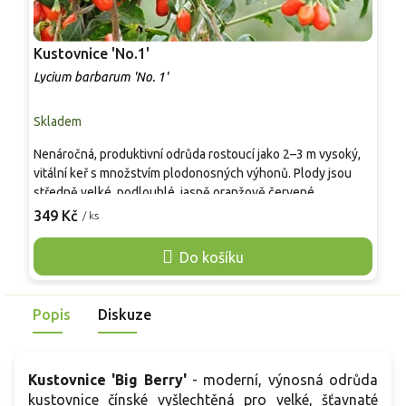
Kustovnice 'No.1'
K
Lycium barbarum 'No. 1'
L
Skladem
P
Nenáročná, produktivní odrůda rostoucí jako 2–3 m vysoký,
M
vitální keř s množstvím plodonosných výhonů. Plody jsou
t
středně velké, podlouhlé, jasně oranžově červené,
K
sladkokyselé, šťavnaté a aromatické. Dozrávají od srpna do
349 Kč
/ ks
h
o
října ve více vlnách. Květy jsou drobné, světle fialové,
s
bohaté na nektar. Odrůda dobře snáší sucho i mráz, je plně
Do košíku
s
mrazuvzdorná a odolná vůči chorobám. Pro vyšší úrodu
č
prospívá jarní řez.
v
Popis
Diskuze
Kustovnice 'Big Berry'
- moderní, výnosná odrůda
kustovnice čínské vyšlechtěná pro velké, šťavnaté