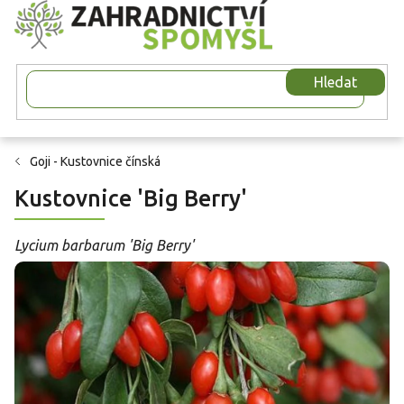
Přejít
na
obsah
Hledat
Goji - Kustovnice čínská
Kustovnice 'Big Berry'
Lycium barbarum 'Big Berry'