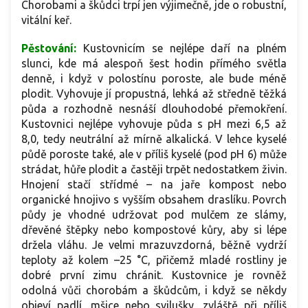
Chorobami a škůdci trpí jen výjimečně, jde o robustní,
vitální keř.
Pěstování:
Kustovnicím se nejlépe daří na plném
slunci, kde má alespoň šest hodin přímého světla
denně, i když v polostínu poroste, ale bude méně
plodit. Vyhovuje jí propustná, lehká až středně těžká
půda a rozhodně nesnáší dlouhodobé přemokření.
Kustovnici nejlépe vyhovuje půda s pH mezi 6,5 až
8,0, tedy neutrální až mírně alkalická. V lehce kyselé
půdě poroste také, ale v příliš kyselé (pod pH 6) může
strádat, hůře plodit a častěji trpět nedostatkem živin.
Hnojení stačí střídmé – na jaře kompost nebo
organické hnojivo s vyšším obsahem draslíku. Povrch
půdy je vhodné udržovat pod mulčem ze slámy,
dřevěné štěpky nebo kompostové kůry, aby si lépe
držela vláhu. Je velmi mrazuvzdorná, běžně vydrží
teploty až kolem –25 °C, přičemž mladé rostliny je
dobré první zimu chránit. Kustovnice je rovněž
odolná vůči chorobám a škůdcům, i když se někdy
objeví padlí, mšice nebo svilušky, zvláště při příliš