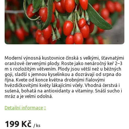
Moderní výnosná kustovnice čínská s velkými, šťavnatými
oranžově červenými plody. Roste jako nenáročný keř 2–3
m s rozložitým větvením. Plody jsou větší než u běžných
goji, sladší s jemnou kyselinkou a dozrávají od srpna do
října. Kvete od konce května drobnými fialovými
hvězdičkovitými květy lákajícími včely. Vhodná čerstvá i
sušená, bohatá na antioxidanty a vitaminy. Snáší sucho i
mráz a je velmi odolná.
Detailní informace
199 Kč
/ ks