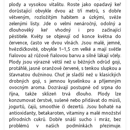
plody a vysokou vitalitu. Roste jako opadavý keř
dorůstající obvykle dvou až tří metrů, s dobře
větveným, rozložitým habitem a úzkými, svěže
zelenými listy. Jde o velmi nenáročný, odolný a
dlouhověký keř vhodný i pro začínající
pěstitele. Květy se objevují od konce května do
července, často ve dvou vlnách. Jsou malé, jemné,
hvězdičkovité, obvykle 1–1,5 cm velké a mají světle
fialovou až růžově fialovou barvu a silně lákají včely.
Plody jsou výrazně větší než u běžných odrůd goji,
protáhlé, jasně oranžově červené, s tenkou slupkou a
šťavnatou dužninou. Chuť je sladší než u klasických
drobných goji, s jemnou kyselinkou a příjemným
ovocným aroma. Dozrávají postupně od srpna do
října, takže sklizeň trvá dlouho. Plody lze
konzumovat čerstvé, sušené nebo přidávat do müsli,
jogurtů, čajů, smoothie či dezertů. Jsou bohaté na
antioxidanty, betakaroten, vitaminy a malé množství
přírodních cukrů. Dobře snáší sucho i mráz, bez
problémů v našich podmínkách přezimuje.