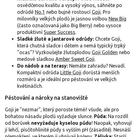
osvědčenou kvalitu a vysoký výnos, sáhněte po
odrůdě
No.1
nebo bujně rostoucí
Goji
. Pro
milovníky velkých plodů je jasnou volbou
New Big
(často označovaná jako Big Berry) nebo vysoce
produktivní
Super Success
.
Sladké žluté a jantarové odrůdy:
Chcete Goji,
která chutná sladce i dětem a nemá typický trpký
"ocas"? Vyzkoušejte žlutoplodou
Goji Golden
nebo
medově sladkou
Amber Sweet Goji
.
Do nádob a na terasy:
Nemáte zahradu? Nevadí.
Kompaktní odrůda
Little Goji
dorůstá menších
rozměrů a je ideální pro pěstování ve velkých
květináčích.
Pěstování a nároky na stanoviště
Goji je "nezmar", který poroste téměř všude, ale pro
bohatou násadu plodů vyžaduje slunce.
Půda:
Na rozdíl
od borůvek
nevyžaduje kyselou půdu
! Naopak, vyhovují
jí lehčí, písčitohlinité půdy s vyšším pH (zásadité). Nesnáší
přemokření, ve kterém jí uhnívají kořeny.
Zálivka:
Starší