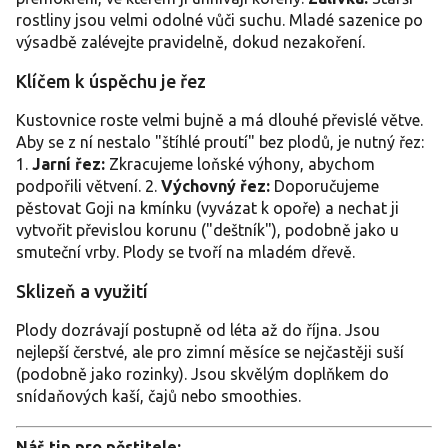
rostliny jsou velmi odolné vůči suchu. Mladé sazenice po
výsadbě zalévejte pravidelně, dokud nezakoření.
Klíčem k úspěchu je řez
Kustovnice roste velmi bujně a má dlouhé převislé větve.
Aby se z ní nestalo "štíhlé proutí" bez plodů, je nutný řez:
1.
Jarní řez:
Zkracujeme loňské výhony, abychom
podpořili větvení. 2.
Výchovný řez:
Doporučujeme
pěstovat Goji na kmínku (vyvázat k opoře) a nechat ji
vytvořit převislou korunu ("deštník"), podobně jako u
smuteční vrby. Plody se tvoří na mladém dřevě.
Sklizeň a využití
Plody dozrávají postupně od léta až do října. Jsou
nejlepší čerstvé, ale pro zimní měsíce se nejčastěji suší
(podobně jako rozinky). Jsou skvělým doplňkem do
snídaňových kaší, čajů nebo smoothies.
Náš tip pro pěstitele: