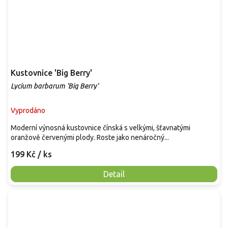
Kustovnice 'Big Berry'
Lycium barbarum 'Big Berry'
Vyprodáno
Moderní výnosná kustovnice čínská s velkými, šťavnatými
oranžově červenými plody. Roste jako nenáročný...
199 Kč
/ ks
Detail