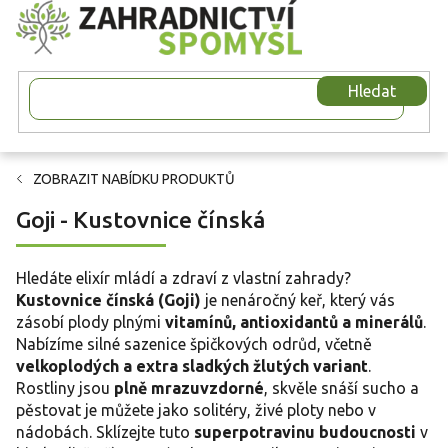
Přejít
na
obsah
Hledat
ZOBRAZIT NABÍDKU PRODUKTŮ
Goji - Kustovnice čínská
Hledáte elixír mládí a zdraví z vlastní zahrady?
Kustovnice čínská (Goji)
je nenáročný keř, který vás
zásobí plody plnými
vitamínů, antioxidantů a minerálů
.
Nabízíme silné sazenice špičkových odrůd, včetně
velkoplodých a extra sladkých žlutých variant
.
Rostliny jsou
plně mrazuvzdorné
, skvěle snáší sucho a
pěstovat je můžete jako solitéry, živé ploty nebo v
nádobách. Sklízejte tuto
superpotravinu budoucnosti
v