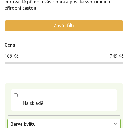
bio kvalitě přímo u vás doma a posilte svou imunitu
přírodní cestou.
V
Zavřít filtr
ý
p
i
Cena
s
p
169
Kč
749
Kč
r
o
d
u
k
t
ů
Na skladě
Barva květu