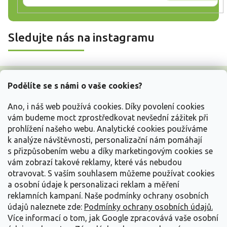
Sledujte nás na instagramu
Z
á
Podělíte se s námi o vaše cookies?
p
a
Ano, i náš web používá cookies. Díky povolení cookies
t
vám budeme moct zprostředkovat nevšední zážitek při
í
prohlížení našeho webu. Analytické cookies používáme
Vše o nákupu
k analýze návštěvnosti, personalizační nám pomáhají
s přizpůsobením webu a díky marketingovým cookies se
vám zobrazí takové reklamy, které vás nebudou
Informace pro Vás
otravovat.
S vaším souhlasem můžeme používat cookies
a osobní údaje k personalizaci reklam a měření
Kontakujte nás
reklamních kampaní. Naše podmínky ochrany osobních
údajů naleznete zde:
Podmínky ochrany osobních údajů.
Více informací o tom, jak Google zpracovává vaše osobní