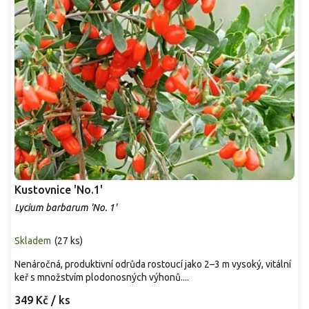
Kustovnice 'No.1'
Lycium barbarum 'No. 1'
Skladem
(
27 ks
)
Nenáročná, produktivní odrůda rostoucí jako 2–3 m vysoký, vitální
keř s množstvím plodonosných výhonů....
349 Kč
/ ks