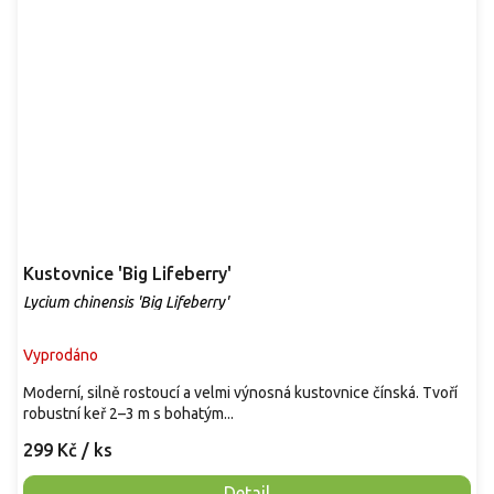
Kustovnice 'Big Lifeberry'
Lycium chinensis 'Big Lifeberry'
Vyprodáno
Moderní, silně rostoucí a velmi výnosná kustovnice čínská. Tvoří
robustní keř 2–3 m s bohatým...
299 Kč
/ ks
Detail