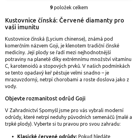
9
položek celkem
O
v
Kustovnice čínská: Červené diamanty pro
l
vaši imunitu
á
d
a
Kustovnice čínská (Lycium chinense), známá pod
c
komerčním názvem Goji, je klenotem tradiční čínské
í
medicíny. Její plody se řadí mezi nejhodnotnější
p
potraviny na planetě díky extrémnímu množství vitamínu
r
C, karotenoidů a stopových prvků. V našich podmínkách
v
se tento opadavý keř pěstuje velmi snadno – je
k
y
mrazuvzdorný, netrpí chorobami a roste doslova jako z
v
vody.
ý
p
Objevte rozmanitost odrůd Goji
i
s
V Zahradnictví Spomyšl jsme pro vás vybrali moderní
u
odrůdy, které netrpí neduhy původních semenáčů (malé a
trpké plody). Vyberte si tu pravou pro svou zahradu:
Klasické červené odrůdy:
Pokud hledáte