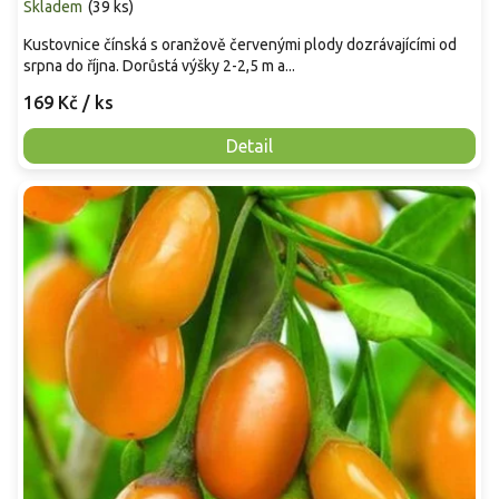
Skladem
(
39 ks
)
Kustovnice čínská s oranžově červenými plody dozrávajícími od
srpna do října. Dorůstá výšky 2-2,5 m a...
169 Kč
/ ks
Detail