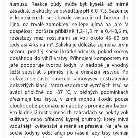
humusu. Reakce půdy může být kyselá až mírně
zásaditá, prakticky se osvědčuje pH 6,0–7,5. Sazenice
v kontejnerech se obvykle vysazují od března do
října, na trvalé zamokření se lépe ujímá na jaře. V
dospělosti dorůstá přibližně 1,2–1,5 m a 0,4–0,6 m,
rozestupy mezi rostlinami se volí okolo 45–60 cm
tedy asi 4 ks na m². Zálivka je důležitá zejména první
sezonu, později snese i krátké přísušky, pokud kořeny
dosáhnou do vlhčí vrstvy. Přihnojení kompostem na
jaře podporuje tvorbu lodyh, v nádobě je vhodný
těžší substrát s příměsí jílu a drenážní vrstvou. Po
odkvětu se často omezuje samovýsev odstraněním
odkvetlých klasů. Mrazuvzdornost vyzrálých trsů se
uvádí přibližně do -37 °C, v běžných podmínkách
přezimuje bez krytu, v zimě mohou škodit pouze
dlouhodobě podmáčené nádoby s promrzlým balem.
Pro klidnější růst v menších zahradách se někdy volí
kultivary nebo příbuzný kyprej prutnatý, který mívá
vzdušnější květenství a méně se přesévá. Na jaře se
suché lodyhy odstraňují po rašení, aby trsy rychleji