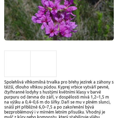
Spolehlivá vlhkomilná trvalka pro břehy jezírek a záhony s
těžší, dlouho vlhkou půdou. Kyprej vrbice vytváří pevné,
čtyřhranné lodyhy s hustými květními klasy v barvě
purpuru od června do září, v dospělosti mívá 1,2–1,5 m
na výšku a 0,4–0,6 m do šířky. Daří se mu v plném slunci,
snáší pH přibližně 6,0–7,5 a po zakořenění bývá
bezproblémový i v mírném letním přísušku. Vhodný je
mulč z kůry nebo kompostu, který stabilizuje vláhu.