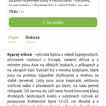
důrazem na pevnější stvoly a světlou barvu. Tvoří přímý,
b
trsnatý habitus s dlanitými listy z úzkých lístků, na rubu
h
někdy jemně plstnatých. V době květu mívá 90–120 cm a 60–
79 Kč
/ ks
z
o
75 cm do šířky. Od června do července nese vzpřímené
c
klasy 25–40 cm s motýlovitými květy v krémově bílém až
Do košíku
d
slonovinovém tónu, jemně vonné, vhodné k řezu, ve váze 5–
z
7 dnů. V záhonu ladí s travami, šalvějemi i řebříčky. Po
p
odkvětu tvoří lusky, semenáče často nedrží jednotnou barvu
Popis
Diskuze
k
ani vzrůst.
Kyprej vrbice
- vytrvalá bylina z čeledi kyprejovitých,
přirozeně rostoucí v Evropě, severní Africe a v
mírném pásu Asie na vlhkých loukách, v příkopech a
na okrajích tůní. Vytváří trs s mnoha lodyhami, které
jsou na průřezu nápadně čtyřhranné a mohou se
slabě červenat. Listy jsou úzce kopinaté, většinou
vstřícné nebo v přeslenech po třech, na rubu jemně
chlupaté. Od června do září nese husté koncové klasy
drobných, šesticípých květů v odstínech růžové až
purpurové. Květenství bývá 15–25 cm dlouhé a v