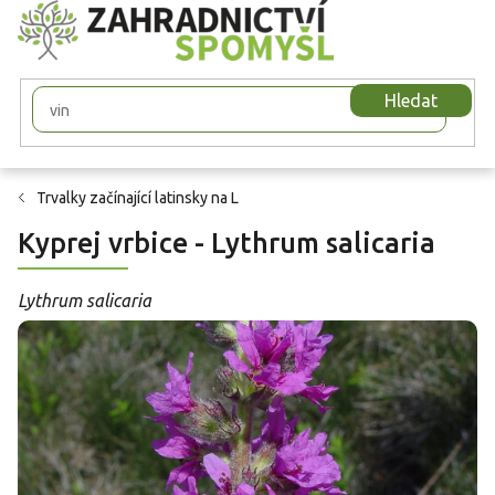
Přejít
na
obsah
Hledat
Trvalky začínající latinsky na L
Kyprej vrbice - Lythrum salicaria
Lythrum salicaria