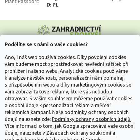
Plant Passport
:
D: PL
Z
á
p
a
Podělíte se s námi o vaše cookies?
t
Vše o nákupu
í
Ano, i náš web používá cookies. Díky povolení cookies
vám budeme moct zprostředkovat nevšední zážitek při
prohlížení našeho webu. Analytické cookies používáme
Informace pro Vás
k analýze návštěvnosti, personalizační nám pomáhají
s přizpůsobením webu a díky marketingovým cookies se
Kontakujte nás
vám zobrazí takové reklamy, které vás nebudou
otravovat.
S vaším souhlasem můžeme používat cookies
a osobní údaje k personalizaci reklam a měření
reklamních kampaní. Naše podmínky ochrany osobních
údajů naleznete zde:
Podmínky ochrany osobních údajů.
Více informací o tom, jak Google zpracovává vaše osobní
údaje, naleznete v
Zásadách ochrany soukromí a
smluvních podmínkách společnosti Google
.