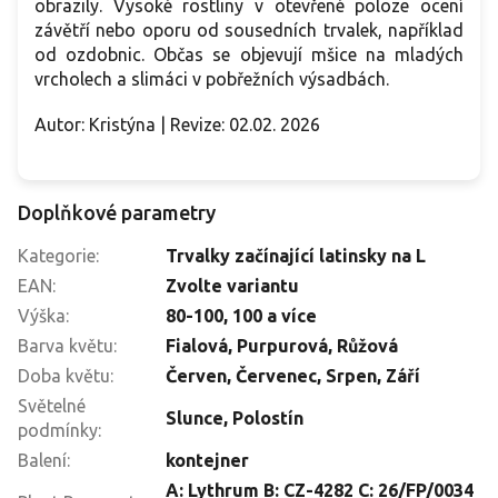
obrazily. Vysoké rostliny v otevřené poloze ocení
závětří nebo oporu od sousedních trvalek, například
od ozdobnic. Občas se objevují mšice na mladých
vrcholech a slimáci v pobřežních výsadbách.
Autor: Kristýna | Revize: 02.02. 2026
Doplňkové parametry
Kategorie
:
Trvalky začínající latinsky na L
EAN
:
Zvolte variantu
Výška
:
80-100
,
100 a více
Barva květu
:
Fialová
,
Purpurová
,
Růžová
Doba květu
:
Červen
,
Červenec
,
Srpen
,
Září
Světelné
Slunce
,
Polostín
podmínky
:
Balení
:
kontejner
A: Lythrum B: CZ-4282 C: 26/FP/0034