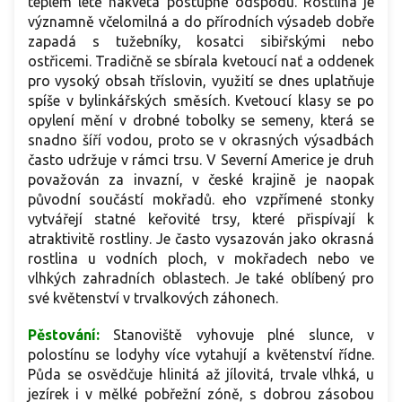
teplém létě nakvétá postupně odspodu. Rostlina je
významně včelomilná a do přírodních výsadeb dobře
zapadá s tužebníky, kosatci sibiřskými nebo
ostřicemi. Tradičně se sbírala kvetoucí nať a oddenek
pro vysoký obsah tříslovin, využití se dnes uplatňuje
spíše v bylinkářských směsích. Kvetoucí klasy se po
opylení mění v drobné tobolky se semeny, která se
snadno šíří vodou, proto se v okrasných výsadbách
často udržuje v rámci trsu. V Severní Americe je druh
považován za invazní, v české krajině je naopak
původní součástí mokřadů. eho vzpřímené stonky
vytvářejí statné keřovité trsy, které přispívají k
atraktivitě rostliny. Je často vysazován jako okrasná
rostlina u vodních ploch, v mokřadech nebo ve
vlhkých zahradních oblastech. Je také oblíbený pro
své květenství v trvalkových záhonech.
Pěstování:
Stanoviště vyhovuje plné slunce, v
polostínu se lodyhy více vytahují a květenství řídne.
Půda se osvědčuje hlinitá až jílovitá, trvale vlhká, u
jezírek i v mělké pobřežní zóně, s dobrou zásobou