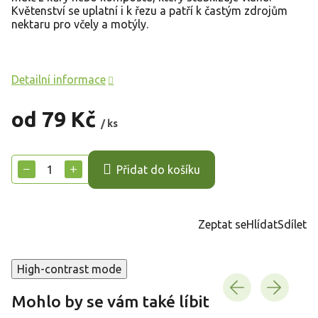
Květenství se uplatní i k řezu a patří k častým zdrojům
nektaru pro včely a motýly.
Detailní informace
od
79 Kč
/ ks
Měrná
cena:
−
+
Přidat do košíku
Zeptat se
Hlídat
Sdílet
High-contrast mode
Mohlo by se vám také líbit