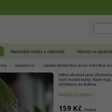
Nejčastější otázky a odpovědi
Návody na pěstován
oviny
Hyacintovce
Ladoňka sibiřská 'Blue Arrow'
Scilla 'Blue Ar
Velmi okrasná jarní cibulovin
tvoří modré květy, které mají 
od března do května.
Detailní informace
159 Kč
/ balení