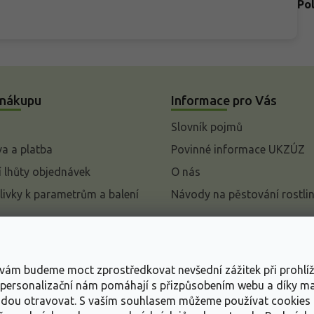
Po
 nákupu
Informace pro Vás
Slovník pojmů
a a platba
Povinné informace UKZÚZ
 lhůty objednávek
O nás
livky k parametrům a balení
Návody na pěstování rostli
pení od kupní smlouvy
mace
s vám budeme moct zprostředkovat nevšední zážitek při prohlí
ace o ochraně osobních
, personalizační nám pomáhají s přizpůsobením webu a díky 
udou otravovat.
S vaším souhlasem můžeme používat cookies 