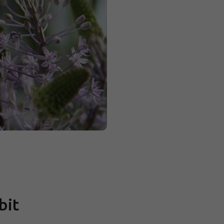
Měrná
cena:
bit