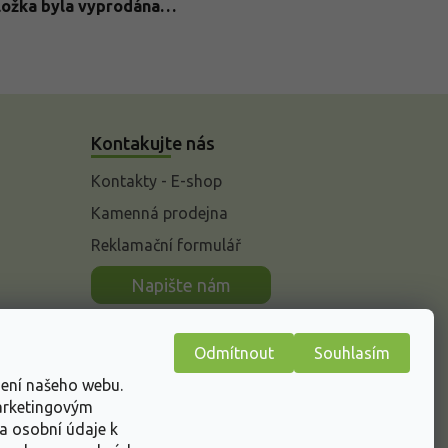
ložka byla vyprodána…
Kontakujte nás
Kontakty - E-shop
Kamenná prodejna
Reklamační formulář
n
Napište nám
Odmítnout
Souhlasím
žení našeho webu.
marketingovým
a osobní údaje k