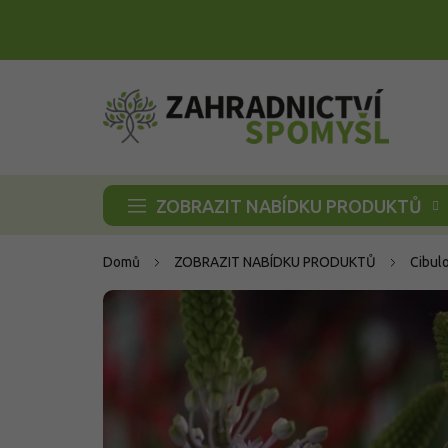
Přejít
na
obsah
ZOBRAZIT NABÍDKU PRODUKTŮ
Domů
ZOBRAZIT NABÍDKU PRODUKTŮ
Cibul