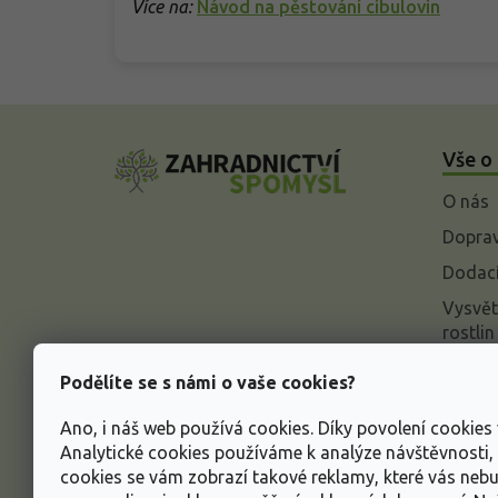
Více na:
Návod na pěstování cibulovin
Z
á
Vše o
p
a
O nás
t
í
Doprav
Dodací
Vysvět
rostlin
Odstou
Podělíte se s námi o vaše cookies?
Rekla
Ano, i náš web používá cookies. Díky povolení cookie
Inform
Analytické cookies používáme k analýze návštěvnosti
údajů
cookies se vám zobrazí takové reklamy, které vás neb