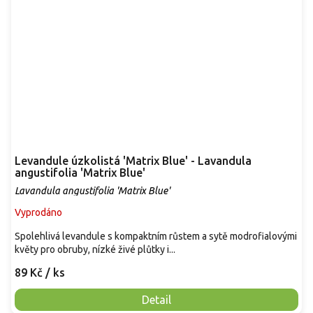
Levandule úzkolistá 'Matrix Blue' - Lavandula
angustifolia 'Matrix Blue'
Lavandula angustifolia 'Matrix Blue'
Vyprodáno
Spolehlivá levandule s kompaktním růstem a sytě modrofialovými
květy pro obruby, nízké živé plůtky i...
89 Kč
/ ks
Detail