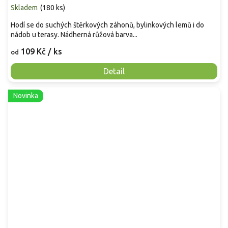
Skladem
(
180 ks
)
Hodí se do suchých štěrkových záhonů, bylinkových lemů i do
nádob u terasy. Nádherná růžová barva...
109 Kč
/ ks
od
Detail
Novinka