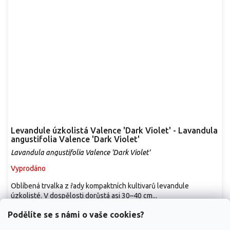
Levandule úzkolistá Valence 'Dark Violet' - Lavandula
angustifolia Valence 'Dark Violet'
Lavandula angustifolia Valence 'Dark Violet'
Vyprodáno
Oblíbená trvalka z řady kompaktních kultivarů levandule
úzkolisté. V dospělosti dorůstá asi 30–40 cm...
229 Kč
/ ks
Podělíte se s námi o vaše cookies?