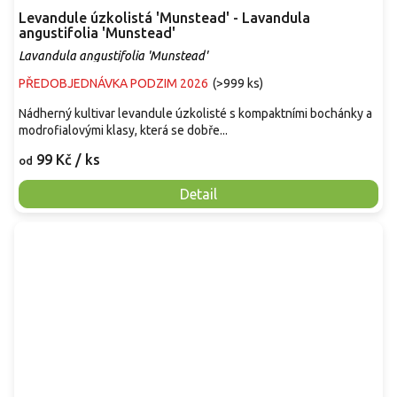
Levandule úzkolistá 'Munstead' - Lavandula
angustifolia 'Munstead'
Lavandula angustifolia 'Munstead'
PŘEDOBJEDNÁVKA PODZIM 2026
(
>999 ks
)
Nádherný kultivar levandule úzkolisté s kompaktními bochánky a
modrofialovými klasy, která se dobře...
99 Kč
/ ks
od
Detail