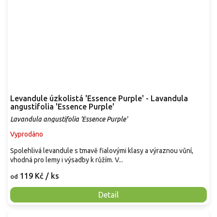
Levandule úzkolistá 'Essence Purple' - Lavandula
angustifolia 'Essence Purple'
Lavandula angustifolia 'Essence Purple'
Vyprodáno
Spolehlivá levandule s tmavě fialovými klasy a výraznou vůní,
vhodná pro lemy i výsadby k růžím. V...
119 Kč
/ ks
od
Detail