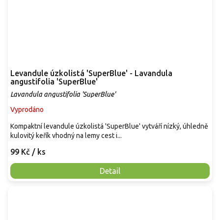
Levandule úzkolistá 'SuperBlue' - Lavandula
angustifolia 'SuperBlue'
Lavandula angustifolia 'SuperBlue'
Vyprodáno
Kompaktní levandule úzkolistá 'SuperBlue' vytváří nízký, úhledně
kulovitý keřík vhodný na lemy cest i...
99 Kč
/ ks
Detail