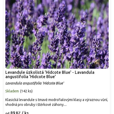
Levandule úzkolistá 'Hidcote Blue' - Lavandula
angustifolia 'Hidcote Blue'
Lavandula angustifolia 'Hidcote Blue'
Skladem
(
142 ks
)
Klasická levandule s tmavě modrofialovými klasy a výraznou vůní,
vhodná pro obruby i štěrkové záhony....
89 Kč
/ ks
od