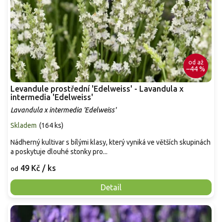
od
až
–44 %
Levandule prostřední 'Edelweiss' - Lavandula x
intermedia 'Edelweiss'
Lavandula x intermedia 'Edelweiss'
Skladem
(
164 ks
)
Nádherný kultivar s bílými klasy, který vyniká ve větších skupinách
a poskytuje dlouhé stonky pro...
49 Kč
/ ks
od
Detail