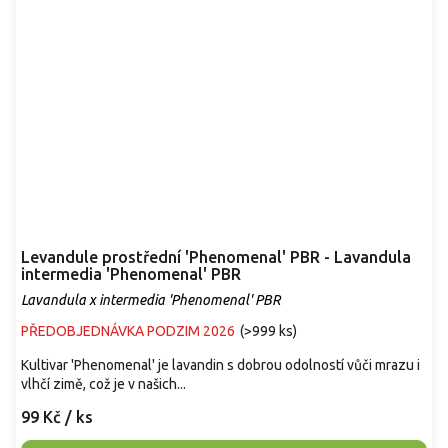
Levandule prostřední 'Phenomenal' PBR - Lavandula
intermedia 'Phenomenal' PBR
Lavandula x intermedia 'Phenomenal' PBR
PŘEDOBJEDNÁVKA PODZIM 2026
(
>999 ks
)
Kultivar 'Phenomenal' je lavandin s dobrou odolností vůči mrazu i
vlhčí zimě, což je v našich...
99 Kč
/ ks