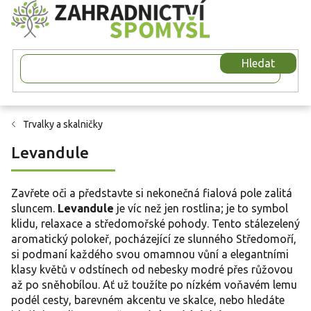
Přejít
na
obsah
Hledat
Trvalky a skalničky
Levandule
Zavřete oči a představte si nekonečná fialová pole zalitá
sluncem.
Levandule
je víc než jen rostlina; je to symbol
klidu, relaxace a středomořské pohody. Tento stálezelený
aromatický polokeř, pocházející ze slunného Středomoří,
si podmaní každého svou omamnou vůní a elegantními
klasy květů v odstínech od nebesky modré přes růžovou
až po sněhobílou. Ať už toužíte po nízkém voňavém lemu
podél cesty, barevném akcentu ve skalce, nebo hledáte