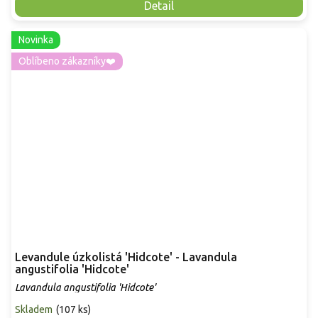
Detail
Novinka
Oblíbeno zákazníky❤️
Levandule úzkolistá 'Hidcote' - Lavandula
angustifolia 'Hidcote'
Lavandula angustifolia 'Hidcote'
Skladem
(
107 ks
)