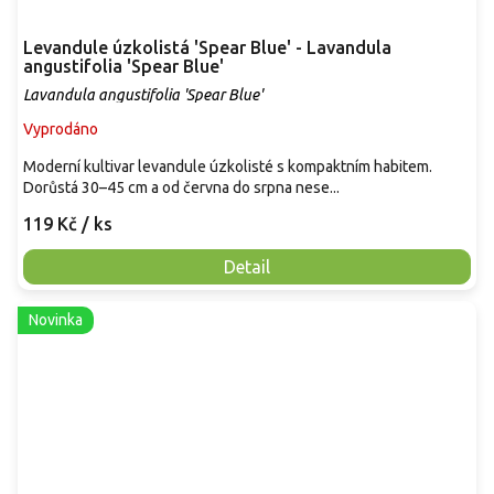
Levandule úzkolistá 'Spear Blue' - Lavandula
angustifolia 'Spear Blue'
Lavandula angustifolia 'Spear Blue'
Vyprodáno
Moderní kultivar levandule úzkolisté s kompaktním habitem.
Dorůstá 30–45 cm a od června do srpna nese...
119 Kč
/ ks
Detail
Novinka