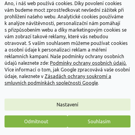
Detail
Ano, i náš web používá cookies. Díky povolení cookies
vám budeme moct zprostředkovat nevšední zážitek při
prohlížení našeho webu. Analytické cookies používáme
23
položek celkem
O
k analýze návštěvnosti, personalizační nám pomáhají
v
Levandule: Duše Provence ve vaší zahradě
s přizpůsobením webu a díky marketingovým cookies se
l
á
vám zobrazí takové reklamy, které vás nebudou
Levandule (Lavandula) je nekorunovanou královnou
d
otravovat.
S vaším souhlasem můžeme používat cookies
a
aromatických dřevin. Její pěstování u nás má dlouhou
a osobní údaje k personalizaci reklam a měření
c
tradici a díky moderním, odolným kultivarům se jí skvěle
reklamních kampaní. Naše podmínky ochrany osobních
í
daří i v českých klimatických podmínkách. Je to rostlina
údajů naleznete zde:
Podmínky ochrany osobních údajů.
p
mnoha tváří – zatímco v létě vás těší záplavou květů,
Více informací o tom, jak Google zpracovává vaše osobní
r
které přitahují včely a motýly, v zimě zůstává díky svým
údaje, naleznete v
Zásadách ochrany soukromí a
v
stříbřitým listům zajímavým strukturním prvkem zahrady.
k
smluvních podmínkách společnosti Google
.
y
Která levandule je ta pravá pro vás?
v
ý
Nastavení
p
V naší nabídce najdete různé druhy, které se liší vzrůstem,
i
barvou i odolností:
s
Odmítnout
Souhlasím
u
Levandule úzkolistá (angustifolia):
Klasika, která
Máme pro vás malý dárek
u nás nejlépe přezimuje. Kultivary jako
'Hidcote'