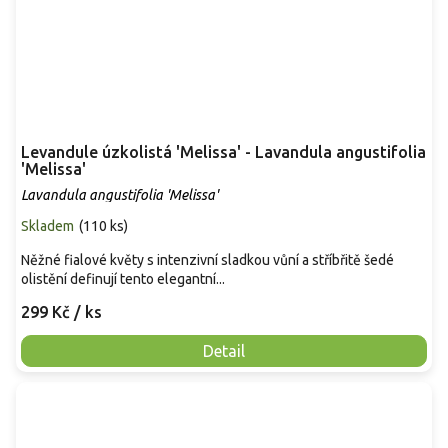
Levandule úzkolistá 'Melissa' - Lavandula angustifolia
'Melissa'
Lavandula angustifolia 'Melissa'
Skladem
(
110 ks
)
Něžné fialové květy s intenzivní sladkou vůní a stříbřitě šedé
olistění definují tento elegantní...
299 Kč
/ ks
Detail