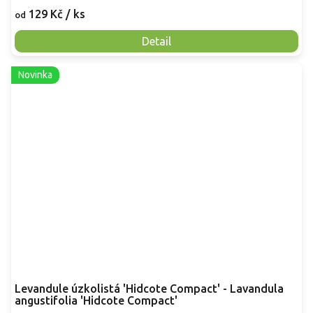
129 Kč
/ ks
od
Detail
Novinka
Levandule úzkolistá 'Hidcote Compact' - Lavandula
angustifolia 'Hidcote Compact'