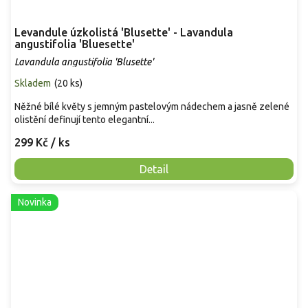
Levandule úzkolistá 'Blusette' - Lavandula
angustifolia 'Bluesette'
Lavandula angustifolia 'Blusette'
Skladem
(
20 ks
)
Něžné bílé květy s jemným pastelovým nádechem a jasně zelené
olistění definují tento elegantní...
299 Kč
/ ks
Detail
Novinka