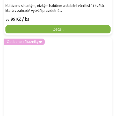
Kultivar s s hustým, nízkým habitem a stabilní vůní listů i květů,
která v zahradě vytváří pravidelné...
99 Kč
/ ks
od
Detail
Oblíbeno zákazníky❤️