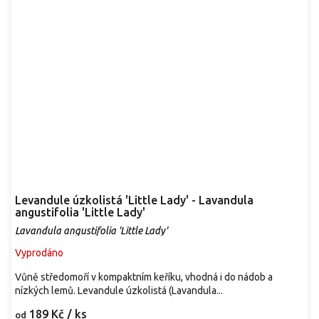
Levandule úzkolistá 'Little Lady' - Lavandula
angustifolia 'Little Lady'
Lavandula angustifolia 'Little Lady'
Vyprodáno
Vůně středomoří v kompaktním keříku, vhodná i do nádob a
nízkých lemů. Levandule úzkolistá (Lavandula...
189 Kč
/ ks
od