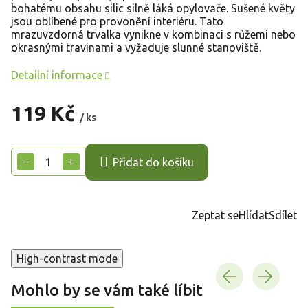
bohatému obsahu silic silně láká opylovače. Sušené květy
jsou oblíbené pro provonění interiéru. Tato
mrazuvzdorná trvalka vynikne v kombinaci s růžemi nebo
okrasnými travinami a vyžaduje slunné stanoviště.
Detailní informace
119 Kč
/ ks
Měrná
cena:
−
+
Přidat do košíku
Zeptat se
Hlídat
Sdílet
High-contrast mode
Mohlo by se vám také líbit