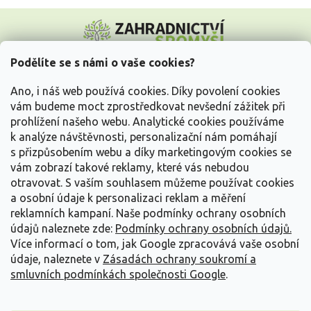
Z
á
p
a
Podělíte se s námi o vaše cookies?
t
Vše o nákupu
í
Ano, i náš web používá cookies. Díky povolení cookies
vám budeme moct zprostředkovat nevšední zážitek při
prohlížení našeho webu. Analytické cookies používáme
Informace pro Vás
k analýze návštěvnosti, personalizační nám pomáhají
s přizpůsobením webu a díky marketingovým cookies se
Kontakujte nás
vám zobrazí takové reklamy, které vás nebudou
otravovat.
S vaším souhlasem můžeme používat cookies
a osobní údaje k personalizaci reklam a měření
reklamních kampaní. Naše podmínky ochrany osobních
údajů naleznete zde:
Podmínky ochrany osobních údajů.
Více informací o tom, jak Google zpracovává vaše osobní
údaje, naleznete v
Zásadách ochrany soukromí a
smluvních podmínkách společnosti Google
.