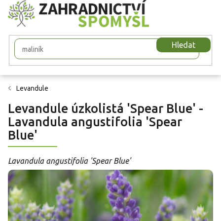
Přejít
na
obsah
Hledat
Levandule
Levandule úzkolistá 'Spear Blue' -
Lavandula angustifolia 'Spear
Blue'
Lavandula angustifolia 'Spear Blue'