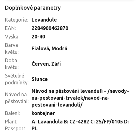
Doplňkové parametry
Kategorie
:
Levandule
EAN
:
2284900462870
Výška
:
20-40
Barva
Fialová
,
Modrá
květu
:
Doba
Červen
,
Září
květu
:
Světelné
Slunce
podmínky
:
Návod na pěstování levandulí - /navody-
Návod na
na-pestovani-trvalek/navod-na-
pěstování
:
pestovani-levanduli/
Balení
:
kontejner
Plant
A: Lavandula B: CZ-4282 C: 25/FP/0105 D:
Passport
:
PL