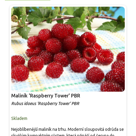
Maliník 'Raspberry Tower' PBR
P
'
Rubus idaeus 'Raspberry Tower' PBR
C
Skladem
S
Nejoblíbenější maliník na trhu. Moderní sloupovitá odrůda se
M
skvělým kompaktním růstem, která přináší od června do
A