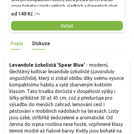
srpna bohatou úrodu velkých, sladkých a šťavnatých plodů.
v
Pevné vzpřímené výhony tvoří elegantní habitus bez
j
od 149 Kč
o
/ ks
nutnosti opory, ideální pro nádoby, balkony i malé zahrady.
n
Mrazuvzdornost do −25 °C a spolehlivá vitalita z něj dělají
V
Detail
skvělou volbu pro každého pěstitele.
Popis
Diskuze
Levandule úzkolistá 'Spear Blue'
- moderní,
šlechtěný kultivar levandule úzkolisté (
Lavandula
angustifolia
), který si získal oblibu díky svému vysoce
kompaktnímu habitu a sytě zbarveným květním
klasům. Tato trvalka dorůstá v dospělosti výšky i
šířky přibližně 30 až 45 cm, což ji předurčuje pro
výsadbu do menších zahrad, lemování cest i
pěstování v mobilních nádobách na terasách. Listy
jsou úzké, stříbřitě šedozelené a aromatické. Od
června do srpna rostlina nese husté, vzpřímené klasy
temně modré až fialové barvy. Květy jsou bohaté na