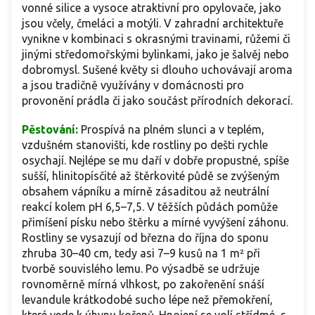
vonné silice a vysoce atraktivní pro opylovače, jako
jsou včely, čmeláci a motýli. V zahradní architektuře
vynikne v kombinaci s okrasnými travinami, růžemi či
jinými středomořskými bylinkami, jako je šalvěj nebo
dobromysl. Sušené květy si dlouho uchovávají aroma
a jsou tradičně využívány v domácnosti pro
provonění prádla či jako součást přírodních dekorací.
Pěstování:
Prospívá na plném slunci a v teplém,
vzdušném stanovišti, kde rostliny po dešti rychle
osychají. Nejlépe se mu daří v dobře propustné, spíše
sušší, hlinitopísčité až štěrkovité půdě se zvýšeným
obsahem vápníku a mírně zásaditou až neutrální
reakcí kolem pH 6,5–7,5. V těžších půdách pomůže
přimíšení písku nebo štěrku a mírné vyvýšení záhonu.
Rostliny se vysazují od března do října do sponu
zhruba 30–40 cm, tedy asi 7–9 kusů na 1 m² při
tvorbě souvislého lemu. Po výsadbě se udržuje
rovnoměrně mírná vlhkost, po zakořenění snáší
levandule krátkodobé sucho lépe než přemokření,