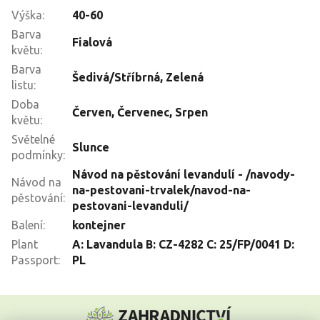
Výška
:
40-60
Barva
Fialová
květu
:
Barva
Šedivá/Stříbrná, Zelená
listu
:
Doba
Červen
,
Červenec
,
Srpen
květu
:
Světelné
Slunce
podmínky
:
Návod na pěstování levandulí - /navody-
Návod na
na-pestovani-trvalek/navod-na-
pěstování
:
pestovani-levanduli/
Balení
:
kontejner
Plant
A: Lavandula B: CZ-4282 C: 25/FP/0041 D:
Passport
:
PL
Z
á