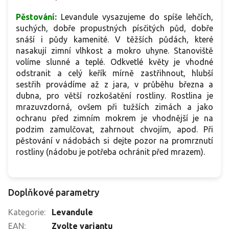
Pěstování:
Levandule vysazujeme do spíše lehčích,
suchých, dobře propustných písčitých půd, dobře
snáší i půdy kamenité. V těžších půdách, které
nasakují zimní vlhkost a mokro uhyne. Stanoviště
volíme slunné a teplé. Odkvetlé květy je vhodné
odstranit a celý keřík mírně zastřihnout, hlubší
sestřih provádíme až z jara, v průběhu března a
dubna, pro větší rozkošatění rostliny. Rostlina je
mrazuvzdorná, ovšem při tužších zimách a jako
ochranu před zimním mokrem je vhodnější je na
podzim zamulčovat, zahrnout chvojím, apod. Při
pěstování v nádobách si dejte pozor na promrznutí
rostliny (nádobu je potřeba ochránit před mrazem).
Doplňkové parametry
Kategorie
:
Levandule
EAN
:
Zvolte variantu