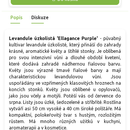
Hodí se na slunné suché záhony, do štěrkových výsadeb i do
r
nádob. Oproti běžné levanduli lékařské působí výrazněji
(
olistěním. Uplatní se v nádobách, na suchých záhonech i v
Popis
Diskuze
n
bylinkových partiích.
Levandule úzkolistá 'Ellagance Purple'
- půvabný
kultivar levandule úzkolisté, který přináší do zahrady
krásné, aromatické květy a štíhlé stonky. Je oblíbená
pro svou intenzivní vůni a dlouhé období kvetení,
které dodává zahradě nádhernou fialovou barvu.
Květy jsou výrazné tmavě fialové barvy a mají
charakteristickou levandulovou vůni. Jsou
uspořádány ve vzpřímených klasovitých hroznech na
koncích stonků. Květy jsou oblíbené u opylovačů,
jako jsou včely a motýli. Potěší vás
od července do
srpna.
Listy jsou úzké, šedozelené a stříbřité. Rostlina
vytváří asi 50 cm vysoké a 40 cm široké polštáře. Má
kompaktní, polokeřovitý tvar s hustým, rozložitým
růstem. Má mnoho různých užitků v kuchyni,
aromaterapii a v kosmetice.