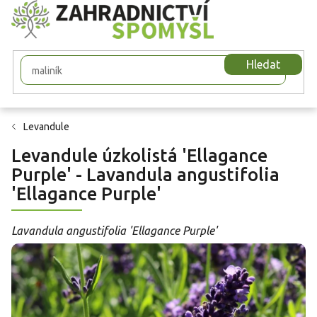
Přejít
na
obsah
Hledat
Levandule
Levandule úzkolistá 'Ellagance
Purple' - Lavandula angustifolia
'Ellagance Purple'
Lavandula angustifolia 'Ellagance Purple'