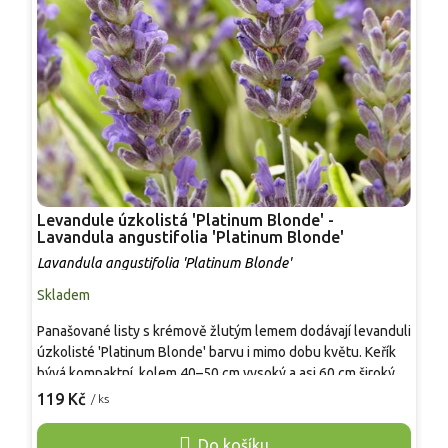
Levandule úzkolistá 'Platinum Blonde' -
L
Lavandula angustifolia 'Platinum Blonde'
a
Lavandula angustifolia 'Platinum Blonde'
L
Skladem
S
Panašované listy s krémově žlutým lemem dodávají levanduli
K
úzkolisté 'Platinum Blonde' barvu i mimo dobu květu. Keřík
v
bývá kompaktní, kolem 40–50 cm vysoký a asi 60 cm široký, v
0
červnu až červenci nese modrofialové klasy s typickou vůní
119 Kč
/ ks
s
o
a láká včely. Mrazuvzdornost se v našich podmínkách
l
pohybuje přibližně do –23 °C, důležitá je propustná půda.
Do košíku
s