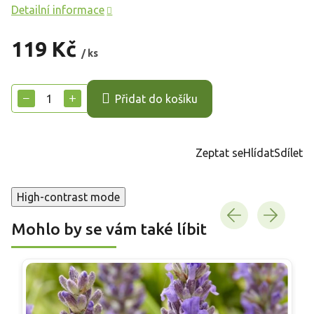
Detailní informace
119 Kč
/ ks
Měrná
cena:
−
+
Přidat do košíku
Zeptat se
Hlídat
Sdílet
High-contrast mode
Mohlo by se vám také líbit