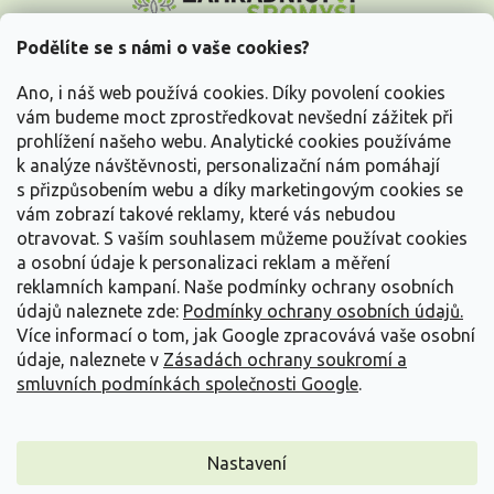
p
a
Podělíte se s námi o vaše cookies?
t
Vše o nákupu
í
Ano, i náš web používá cookies. Díky povolení cookies
vám budeme moct zprostředkovat nevšední zážitek při
prohlížení našeho webu. Analytické cookies používáme
Informace pro Vás
k analýze návštěvnosti, personalizační nám pomáhají
s přizpůsobením webu a díky marketingovým cookies se
Kontakujte nás
vám zobrazí takové reklamy, které vás nebudou
otravovat.
S vaším souhlasem můžeme používat cookies
a osobní údaje k personalizaci reklam a měření
reklamních kampaní. Naše podmínky ochrany osobních
údajů naleznete zde:
Podmínky ochrany osobních údajů.
Více informací o tom, jak Google zpracovává vaše osobní
údaje, naleznete v
Zásadách ochrany soukromí a
smluvních podmínkách společnosti Google
.
Vytvořil Shoptet
Nastavení