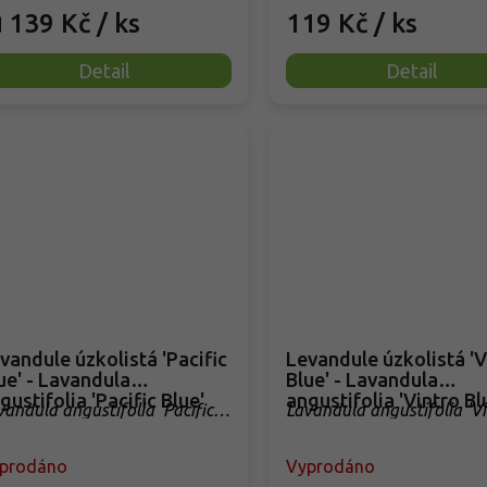
139 Kč
/ ks
119 Kč
/ ks
d
Detail
Detail
andule úzkolistá 'Pacific
Levandule úzkolistá 'Vintro
ue' - Lavandula
Blue' - Lavandula
gustifolia 'Pacific Blue'
angustifolia 'Vintro Bl
vandula angustifolia 'Pacific
Lavandula angustifolia 'V
ue'
Blue'
prodáno
Vyprodáno