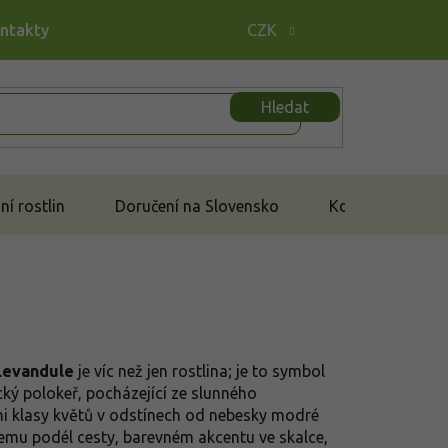
ontakty
CZK
Hledat
í rostlin
Doručení na Slovensko
Kontakt
Levandule
je víc než jen rostlina; je to symbol
ký polokeř, pocházející ze slunného
 klasy květů v odstínech od nebesky modré
emu podél cesty, barevném akcentu ve skalce,