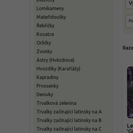
V
Lomikameny
Mateřídoušky
Po
Řebříčky
Kosatce
Orlíčky
Řaze
Zvonky
Astry (Hvězdnice)
Hvozdíky (Karafiáty)
Kapradiny
Prvosenky
Denivky
Trvalková zelenina
Trvalky začínající latinsky na A
Trvalky začínající latinsky na B
Le
Trvalky začínající latinsky na C
'G