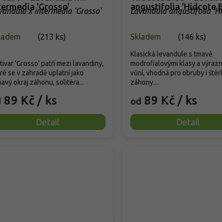
termedia 'Grosso'
angustifolia 'Hidcote B
vandula x intermedia 'Grosso'
Lavandula angustifolia 'H
Blue'
ladem
(
213 ks
)
Skladem
(
146 ks
)
Klasická levandule s tmavě
tivar 'Grosso' patří mezi lavandiny,
modrofialovými klasy a výraz
ré se v zahradě uplatní jako
vůní, vhodná pro obruby i ště
avý okraj záhonu, solitéra...
záhony....
89 Kč
/ ks
89 Kč
/ ks
d
od
Detail
Detail