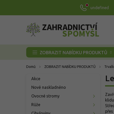
Přejít
undefined
na
obsah
ZOBRAZIT NABÍDKU PRODUKTŮ
Domů
ZOBRAZIT NABÍDKU PRODUKTŮ
Trvalk
P
Le
Přeskočit
Akce
o
kategorie
s
Nově naskladněno
t
Zavř
Ovocné stromy
r
klid
a
Růže
Stře
n
přes
Cibuloviny