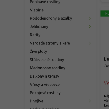
Popínavé rostliny
Vistárie
No
Rododendrony a azalky
Jehličnany
Rarity
Vzrostlé stromy a keře
Živé ploty
Le
Stálezelené rostliny
La
Medonosné rostliny
Balkóny a terasy
Vy
Vřesy a vřesovce
Pokojové rostliny
Náp
Hnojiva
vůn
Lev