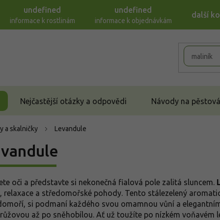
undefined
undefined
další k
informace k rostlinám
informace k objednávkám
Nejčastější otázky a odpovědi
Návody na pěstován
y a skalničky
Levandule
vandule
ete oči a představte si nekonečná fialová pole zalitá sluncem.
u, relaxace a středomořské pohody. Tento stálezelený aromatic
domoří, si podmaní každého svou omamnou vůní a elegantními
 růžovou až po sněhobílou. Ať už toužíte po nízkém voňavém l