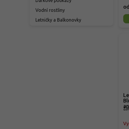
Dárkové poukazy
o
Vodní rostliny
Letničky a Balkonovky
Lev
Bl
an
La
Bl
Vy