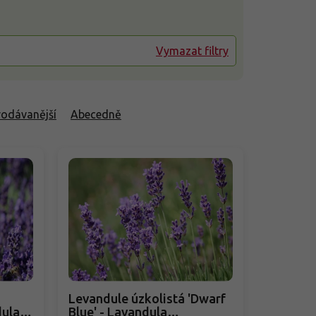
Vymazat filtry
rodávanější
Abecedně
Levandule úzkolistá 'Dwarf
dula
Blue' - Lavandula