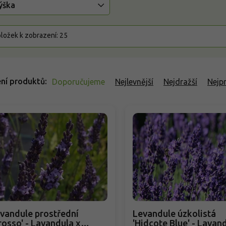
ýška
ložek k zobrazení:
25
ní produktů
Doporučujeme
Nejlevnější
Nejdražší
Nejp
vandule prostřední
Levandule úzkolistá
rosso' - Lavandula x
'Hidcote Blue' - Lavan