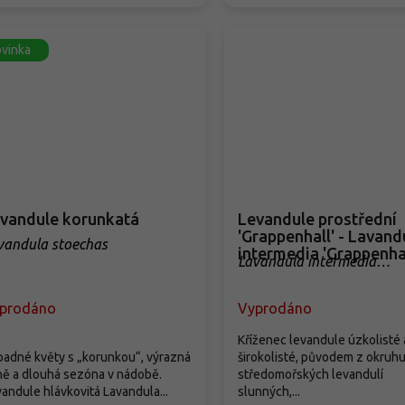
vinka
vandule korunkatá
Levandule prostřední
'Grappenhall' - Lavand
vandula stoechas
intermedia 'Grappenhal
Lavandula intermedia
'Grappenhall'
prodáno
Vyprodáno
Kříženec levandule úzkolisté 
adné květy s „korunkou“, výrazná
širokolisté, původem z okruh
ě a dlouhá sezóna v nádobě.
středomořských levandulí
andule hlávkovitá Lavandula...
slunných,...