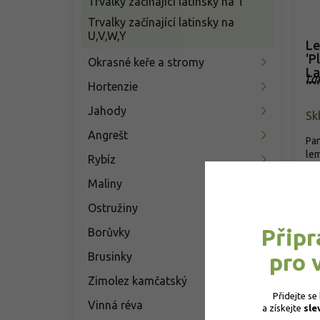
Trvalky začínající latinsky na T
Trvalky začínající latinsky na
U,V,W,Y
Le
'P
Okrasné keře a stromy
La
La
'P
Hortenzie
'P
Jahody
Sk
Angrešt
Pan
lem
Rybíz
'Pl
Maliny
1
Ostružiny
Připr
Borůvky
pro 
Brusinky
Zimolez kamčatský
Přidejte se
Vinná réva
a získejte 
sle