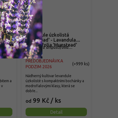
Levandule úzkolistá
'Munstead' - Lavandula
angustifolia 'Munstead'
dcote'
Lavandula angustifolia
'Munstead'
PŘEDOBJEDNÁVKA
(
>999 ks
)
PODZIM 2026
Nádherný kultivar levandule
abitem a
úzkolisté s kompaktními bochánky a
 v
modrofialovými klasy, která se
dobře...
99 Kč
/ ks
od
Detail