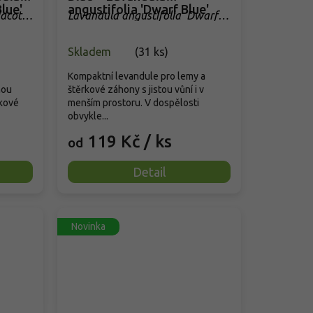
lue'
angustifolia 'Dwarf Blue'
idcote
Lavandula angustifolia 'Dwarf
Blue'
Skladem
(
31 ks
)
Kompaktní levandule pro lemy a
nou
štěrkové záhony s jistou vůní i v
rkové
menším prostoru. V dospělosti
obvykle...
119 Kč
/ ks
od
Detail
Novinka