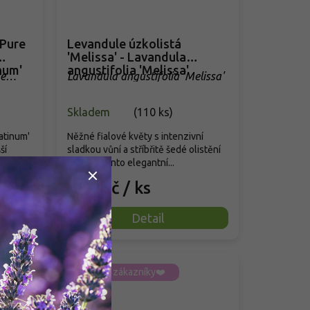
'Pure
Levandule úzkolistá
'Melissa' - Lavandula
num'
angustifolia 'Melissa'
re
Lavandula angustifolia 'Melissa'
Skladem
(
110 ks
)
atinum'
Něžné fialové květy s intenzivní
ší
sladkou vůní a stříbřitě šedé olistění
definují tento elegantní...
299 Kč
/ ks
Detail
Oblíbeno zákazníky❤️