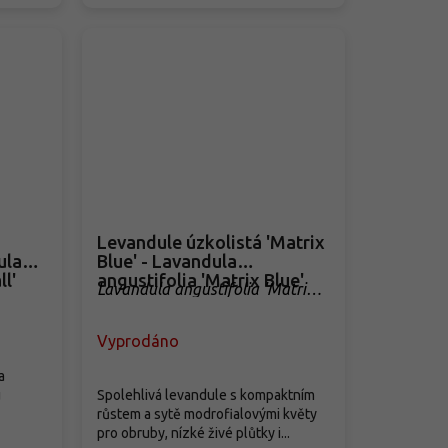
Levandule úzkolistá 'Matrix
ula
Blue' - Lavandula
l'
angustifolia 'Matrix Blue'
Lavandula angustifolia 'Matrix
Blue'
Vyprodáno
a
u
Spolehlivá levandule s kompaktním
růstem a sytě modrofialovými květy
pro obruby, nízké živé plůtky i...