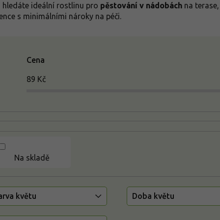
 hledáte ideální rostlinu pro
pěstování v nádobách
na terase,
ence s minimálními nároky na péči.
Cena
89
Kč
Na skladě
arva květu
Doba květu