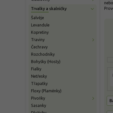
n
nebo
í
Prov
Trvalky a skalničky
p
a
Šalvěje
V
n
Levandule
ý
e
p
Kopretiny
l
i
Traviny
s
Čechravy
p
r
Rozchodníky
o
Bohyšky (Hosty)
d
Fialky
u
k
Netřesky
t
Třapatky
ů
Floxy (Plaménky)
Pivoňky
B
Sasanky
Dlužichy