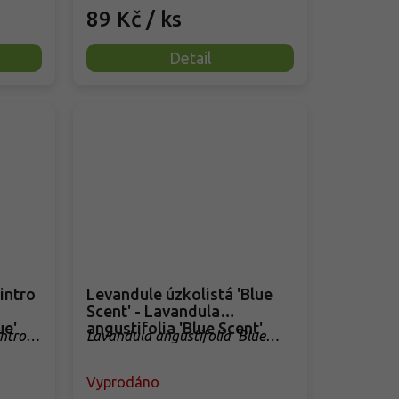
89 Kč
/ ks
Detail
Levandule úzkolistá 'Blue
Scent' - Lavandula
ue'
angustifolia 'Blue Scent'
intro
Lavandula angustifolia 'Blue
Scent'
Vyprodáno