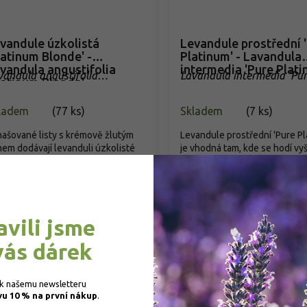
vandule úzkolistá
Levandule prostřední 
latinum Blonde' -
Platinum' - Lavandula
vandula angustifolia
intermedia 'Pure Plati
vandula angustifolia
Lavandula intermedia 'Pu
latinum Blonde'
latinum Blonde'
Platinum'
ladem
(
77 ks
)
Skladem
(
7 ks
)
ašované listy s krémově žlutým
Levandule prostřední 'Pure Pl
em dodávají levanduli úzkolisté
je vhodná tam, kde se hodí vyš
atinum Blonde' barvu i mimo...
květní stonky a intenzivní...
19 Kč
/ ks
119 Kč
/ ks
od
Detail
Detail
avili jsme
vás dárek
Novinka
 k našemu newsletteru 
Oblíbeno zákazníky❤️
vu 10 % na první nákup
.