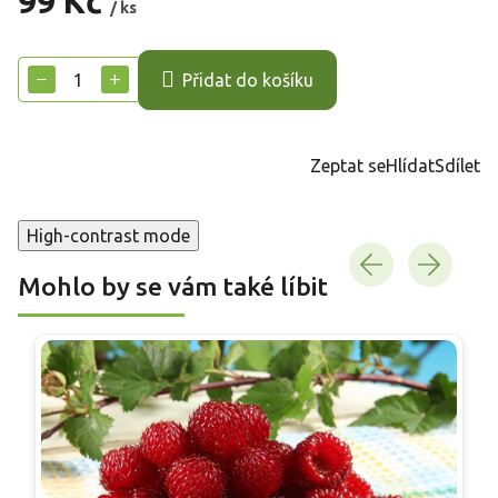
99 Kč
/ ks
Měrná
cena:
−
+
Přidat do košíku
Zeptat se
Hlídat
Sdílet
High-contrast mode
Mohlo by se vám také líbit