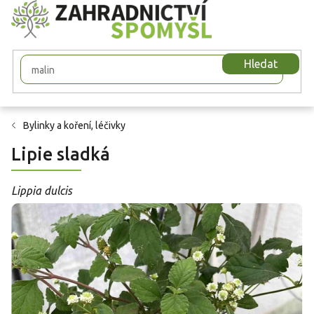
Přejít
na
obsah
Hledat
Bylinky a koření, léčivky
Lipie sladká
Lippia dulcis