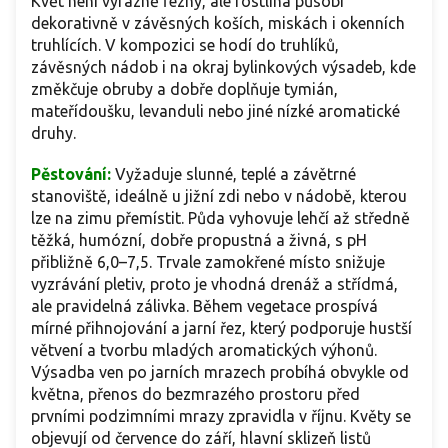
Květ není výrazně řezný, ale rostlina působí
dekorativně v závěsných koších, miskách i okenních
truhlících. V kompozici se hodí do truhlíků,
závěsných nádob i na okraj bylinkových výsadeb, kde
změkčuje obruby a dobře doplňuje tymián,
mateřídoušku, levanduli nebo jiné nízké aromatické
druhy.
Pěstování:
Vyžaduje slunné, teplé a závětrné
stanoviště, ideálně u jižní zdi nebo v nádobě, kterou
lze na zimu přemístit. Půda vyhovuje lehčí až středně
těžká, humózní, dobře propustná a živná, s pH
přibližně 6,0–7,5. Trvale zamokřené místo snižuje
vyzrávání pletiv, proto je vhodná drenáž a střídmá,
ale pravidelná zálivka. Během vegetace prospívá
mírné přihnojování a jarní řez, který podporuje hustší
větvení a tvorbu mladých aromatických výhonů.
Výsadba ven po jarních mrazech probíhá obvykle od
května, přenos do bezmrazého prostoru před
prvními podzimními mrazy zpravidla v říjnu. Květy se
objevují od července do září, hlavní sklizeň listů