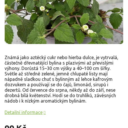
Známá jako aztécký cukr nebo hierba dulce, je vytrvalá,
částečně dřevnatějící bylina s plazivými až převislými
výhony. Dorůstá 15–30 cm výšky a 40–100 cm šířky.
Světle až středně zelené, jemně chlupaté listy mají
nápadně sladkou chuť s bylinným až lehce kafrovým
dozvukem a používají se do čajů, limonád, sirupů i
dezertů. Od července do srpna, někdy až do září, nese
drobná bílá květenství. Hodí se do truhlíků, závěsných
nádob i k nízkým aromatickým bylinám.
Detailní informace