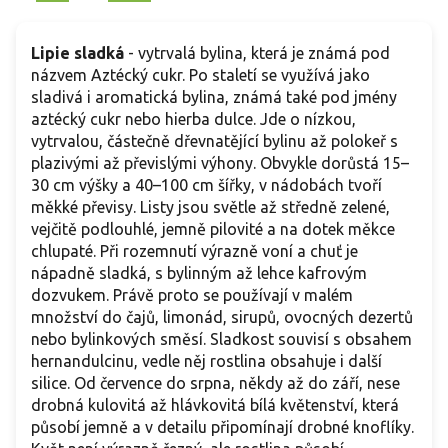
Lipie sladká
- vytrvalá bylina, která je známá pod
názvem Aztécký cukr. Po staletí se využívá jako
sladivá i aromatická bylina, známá také pod jmény
aztécký cukr nebo hierba dulce. Jde o nízkou,
vytrvalou, částečně dřevnatějící bylinu až polokeř s
plazivými až převislými výhony. Obvykle dorůstá 15–
30 cm výšky a 40–100 cm šířky, v nádobách tvoří
měkké převisy. Listy jsou světle až středně zelené,
vejčitě podlouhlé, jemně pilovité a na dotek měkce
chlupaté. Při rozemnutí výrazně voní a chuť je
nápadně sladká, s bylinným až lehce kafrovým
dozvukem. Právě proto se používají v malém
množství do čajů, limonád, sirupů, ovocných dezertů
nebo bylinkových směsí. Sladkost souvisí s obsahem
hernandulcinu, vedle něj rostlina obsahuje i další
silice. Od července do srpna, někdy až do září, nese
drobná kulovitá až hlávkovitá bílá květenství, která
působí jemně a v detailu připomínají drobné knoflíky.