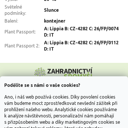
Světelné
Slunce
podmínky
:
Balení
:
kontejner
A: Lippia B: CZ-4282 C: 26/FP/0074
Plant Passport
:
D: IT
A: Lippia B: CZ-4282 C: 26/FP/0112
Plant Passport 2
:
D: IT
Z
á
p
a
Podělíte se s námi o vaše cookies?
t
Vše o nákupu
í
Ano, i náš web používá cookies. Díky povolení cookies
vám budeme moct zprostředkovat nevšední zážitek při
prohlížení našeho webu. Analytické cookies používáme
Informace pro Vás
k analýze návštěvnosti, personalizační nám pomáhají
s přizpůsobením webu a díky marketingovým cookies se
Kontakujte nás