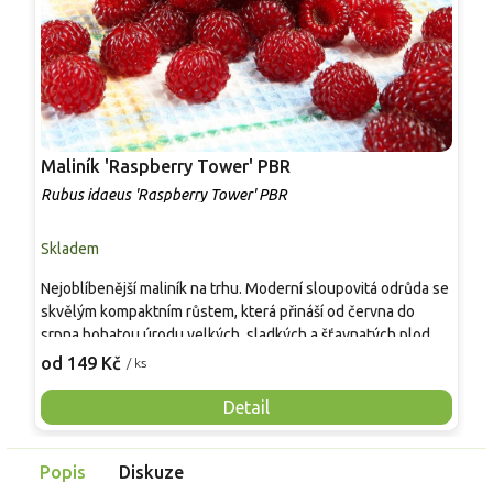
Maliník 'Raspberry Tower' PBR
P
'
Rubus idaeus 'Raspberry Tower' PBR
C
Skladem
S
Nejoblíbenější maliník na trhu. Moderní sloupovitá odrůda se
M
skvělým kompaktním růstem, která přináší od června do
A
srpna bohatou úrodu velkých, sladkých a šťavnatých plodů.
v
Pevné vzpřímené výhony tvoří elegantní habitus bez
j
od 149 Kč
o
/ ks
nutnosti opory, ideální pro nádoby, balkony i malé zahrady.
n
Mrazuvzdornost do −25 °C a spolehlivá vitalita z něj dělají
V
Detail
skvělou volbu pro každého pěstitele.
Popis
Diskuze