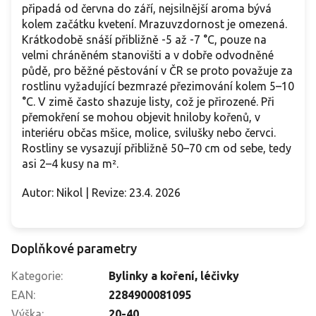
připadá od června do září, nejsilnější aroma bývá
kolem začátku kvetení. Mrazuvzdornost je omezená.
Krátkodobě snáší přibližně -5 až -7 °C, pouze na
velmi chráněném stanovišti a v dobře odvodněné
půdě, pro běžné pěstování v ČR se proto považuje za
rostlinu vyžadující bezmrazé přezimování kolem 5–10
°C. V zimě často shazuje listy, což je přirozené. Při
přemokření se mohou objevit hniloby kořenů, v
interiéru občas mšice, molice, svilušky nebo červci.
Rostliny se vysazují přibližně 50–70 cm od sebe, tedy
asi 2–4 kusy na m².
Autor: Nikol | Revize: 23.4. 2026
Doplňkové parametry
Kategorie
:
Bylinky a koření, léčivky
EAN
:
2284900081095
Výška
:
20-40