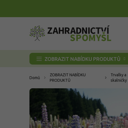
Přejít
na
obsah
ZOBRAZIT NABÍDKU PRODUKTŮ
ZOBRAZIT NABÍDKU
Trvalky a
Domů
PRODUKTŮ
skalničky