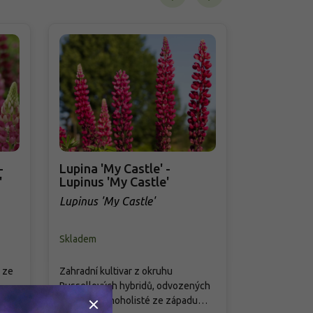
Akce
-
Lupina 'My Castle' -
Lupina Lup
'
Lupinus 'My Castle'
Lupinus Lu
Lupinus 'My Castle'
Lupinus Lup
Skladem
Skladem
 ze
Zahradní kultivar z okruhu
Zahradní hybr
Russellových hybridů, odvozených
Lupinova® vzn
ly.
od lupiny mnoholisté ze západu
Nizozemsku v