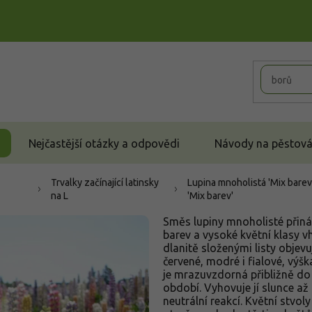
Nejčastější otázky a odpovědi
Návody na pěstován
Trvalky začínající latinsky
Lupina mnoholistá 'Mix barev
na L
'Mix barev'
Směs lupiny mnoholisté přiná
barev a vysoké květní klasy 
dlanitě složenými listy objevu
červené, modré i fialové, výšk
je mrazuvzdorná přibližně do -
období. Vyhovuje jí slunce až
neutrální reakcí. Květní stvoly