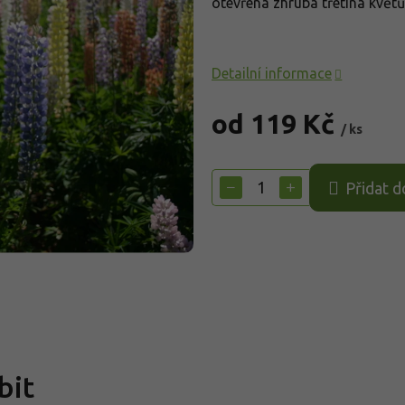
otevřena zhruba třetina květů
Detailní informace
od
119 Kč
/ ks
Měrná
cena:
−
+
Přidat d
bit