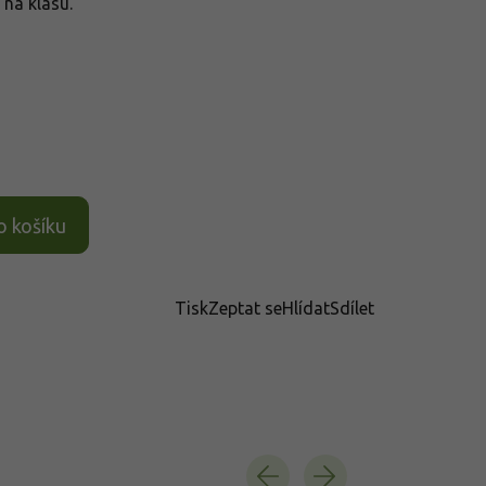
 na klasu.
o košíku
Tisk
Zeptat se
Hlídat
Sdílet