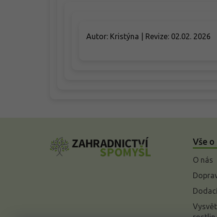
Autor: Kristýna | Revize: 02.02. 2026
Z
á
Vše o
p
a
O nás
t
í
Doprav
Dodací
Vysvět
rostlin