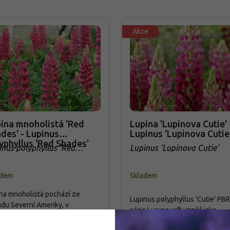
Akce
ina mnoholistá 'Red
Lupina 'Lupinova Cutie' 
des' - Lupinus
Lupinus 'Lupinova Cutie
yphyllus 'Red Shades'
inus polyphyllus 'Red
Lupinus 'Lupinova Cutie'
des'
adem
Skladem
na mnoholistá pochází ze
Lupinus polyphyllus 'Cutie' PBR
du Severní Ameriky, v
série Lupinova® vznikl jako
adách se však pěstují hlavně její
kompaktní lupina s pevnými stvo
idy a barevné selekce. Kultivar