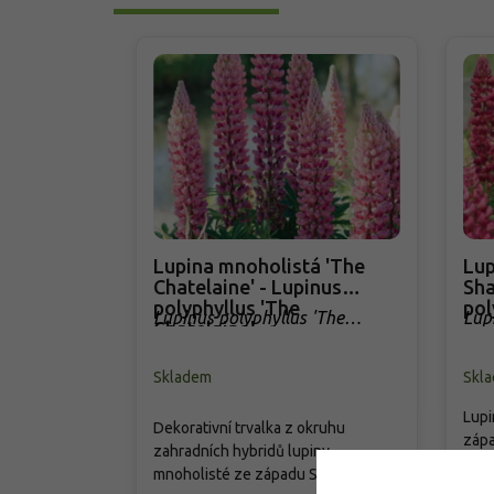
Lupina mnoholistá 'The
Lup
Chatelaine' - Lupinus
Sha
polyphyllus 'The
pol
Lupinus polyphyllus 'The
Lup
Chatelaine'
Chatelaine'
Sha
Skladem
Skl
Lupi
Dekorativní trvalka z okruhu
zápa
zahradních hybridů lupiny
zahr
mnoholisté ze západu Severní
hybr