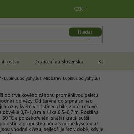
CZK
Hledat
í rostlin
Doručení na Slovensko
Kontakt
' - Lupinus polyphyllus 'Mix barev'
Lupinus polyphyllus
ší do trvalkového záhonu proměnlivou paletu
vhodné i do vázy. Od června do srpna se nad
jí hrozny květů v odstínech bílé, žluté, růžové,
a obvykle 0,7–1,0 m a šířka 0,5–0,7 m. Rostlina
30 °C a po zakořenění snáší i kratší sušší
 polostín a propustná půda s mírně kyselou až
 jsou vhodné k řezu, nejlepší je řez v době, kdy je