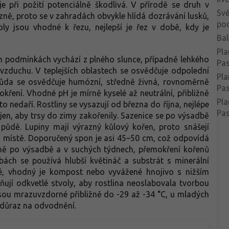
 při požití potenciálně škodlivá. V přírodě se druh v
Svě
zně, proto se v zahradách obvykle hlídá dozrávání lusků,
po
ly jsou vhodné k řezu, nejlepší je řez v době, kdy je
Bal
Pla
ch podmínkách vychází z plného slunce, případně lehkého
Pa
 vzduchu. V teplejších oblastech se osvědčuje odpolední
Pla
. Půda se osvědčuje humózní, středně živná, rovnoměrně
Pas
kření. Vhodné pH je mírně kyselé až neutrální, přibližně
Pla
 nedaří. Rostliny se vysazují od března do října, nejlépe
Pas
jen, aby trsy do zimy zakořenily. Sazenice se po výsadbě
é půdě. Lupiny mají výrazný kůlový kořen, proto snášejí
ém místě. Doporučený spon je asi 45–50 cm, což odpovídá
lavně po výsadbě a v suchých týdnech, přemokření kořenů
obách se používá hlubší květináč a substrát s minerální
mé, vhodný je kompost nebo vyvážené hnojivo s nižším
ují odkvetlé stvoly, aby rostlina neoslabovala tvorbou
 jsou mrazuvzdorné přibližně do -29 až -34 °C, u mladých
 důraz na odvodnění.