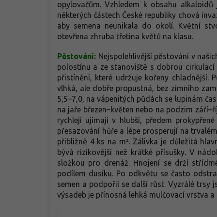
opylovačům. Vzhledem k obsahu alkaloidů je
některých částech České republiky chová inva
aby semena neunikala do okolí. Květní stvo
otevřena zhruba třetina květů na klasu.
Pěstování:
Nejspolehlivější pěstování v naši
polostínu a ze stanoviště s dobrou cirkulací
přistínění, které udržuje kořeny chladnější
vlhká, ale dobře propustná, bez zimního zamo
5,5–7,0, na vápenitých půdách se lupinám často
na jaře březen–květen nebo na podzim září–ří
rychleji ujímají v hlubší, předem prokypřen
přesazování hůře a lépe prosperují na trval
přibližně 4 ks na m². Zálivka je důležitá h
bývá rizikovější než krátké přísušky. V nád
složkou pro drenáž. Hnojení se drží stříd
podílem dusíku. Po odkvětu se často odstraň
semen a podpořil se další růst. Vyzrálé trsy
výsadeb je přínosná lehká mulčovací vrstva a