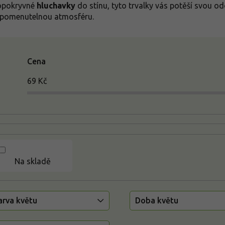
opokryvné
hluchavky
do stínu, tyto trvalky vás potěší svou od
pomenutelnou atmosféru.
Cena
69
Kč
Na skladě
arva květu
Doba květu