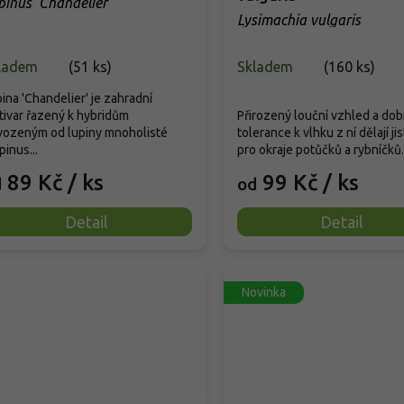
pinus 'Chandelier'
Lysimachia vulgaris
ladem
(
51 ks
)
Skladem
(
160 ks
)
ina 'Chandelier' je zahradní
tivar řazený k hybridům
Přirozený louční vzhled a dob
vozeným od lupiny mnoholisté
tolerance k vlhku z ní dělají ji
pinus...
pro okraje potůčků a rybníčků..
89 Kč
/ ks
99 Kč
/ ks
d
od
Detail
Detail
Novinka