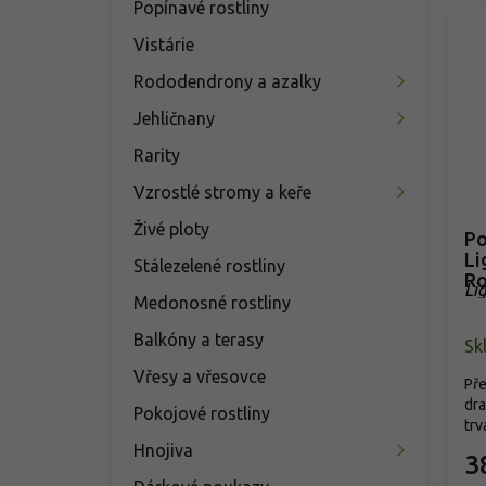
Popínavé rostliny
Vistárie
Rododendrony a azalky
Jehličnany
Rarity
Vzrostlé stromy a keře
Živé ploty
Po
Li
Stálezelené rostliny
Ro
Li
Medonosné rostliny
Ro
Balkóny a terasy
Sk
Vřesy a vřesovce
Pře
dra
Pokojové rostliny
trv
Hnojiva
3