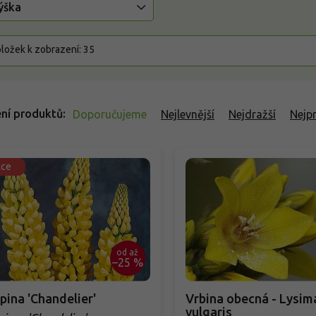
ýška
ložek k zobrazení:
35
ní produktů
Doporučujeme
Nejlevnější
Nejdražší
Nejp
kce
od
až
–25 %
pina 'Chandelier'
Vrbina obecná - Lysimachia
vulgaris