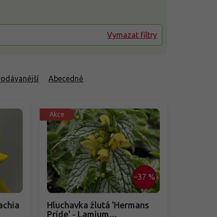
Vymazat filtry
rodávanější
Abecedně
Akce
–37 %
Hluchavka žlutá 'Hermans
Pride' - Lamium