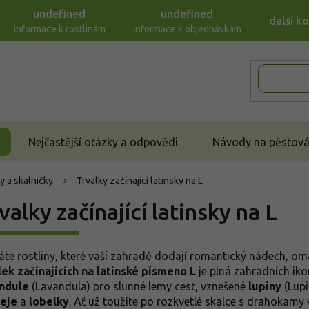
undefined
undefined
další k
informace k rostlinám
informace k objednávkám
Nejčastější otázky a odpovědi
Návody na pěstován
y a skalničky
Trvalky začínající latinsky na L
valky začínající latinsky na L
áte rostliny, které vaší zahradě dodají romantický nádech, 
lek začínajících na latinské písmeno L
je plná zahradních ikon
ndule
(Lavandula) pro slunné lemy cest, vznešené
lupiny
(Lupi
eje
a
lobelky
. Ať už toužíte po rozkvetlé skalce s drahokam