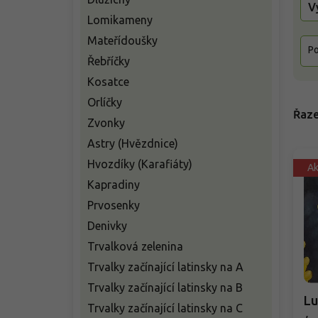
V
Lomikameny
Mateřídoušky
Po
Řebříčky
Kosatce
Orlíčky
Řaze
Zvonky
Astry (Hvězdnice)
Hvozdíky (Karafiáty)
A
Kapradiny
Prvosenky
Denivky
Trvalková zelenina
Trvalky začínající latinsky na A
Trvalky začínající latinsky na B
Lu
Trvalky začínající latinsky na C