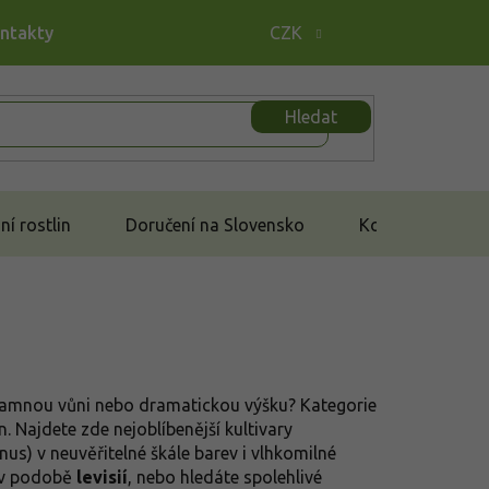
ontakty
CZK
Hledat
í rostlin
Doručení na Slovensko
Kontakt
omamnou vůni nebo dramatickou výšku? Kategorie
. Najdete zde nejoblíbenější kultivary
nus) v neuvěřitelné škále barev i vlhkomilné
y v podobě
levisií
, nebo hledáte spolehlivé