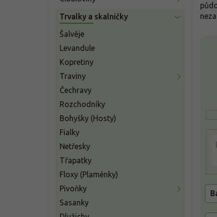
n
půd
í
neza
Trvalky a skalničky
p
a
Šalvěje
V
n
Levandule
ý
e
p
Kopretiny
l
i
Traviny
s
Čechravy
p
r
Rozchodníky
o
Bohyšky (Hosty)
d
Fialky
u
k
Netřesky
t
Třapatky
ů
Floxy (Plaménky)
Pivoňky
B
Sasanky
Dlužichy