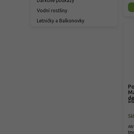
Dárkové poukazy
Vodní rostliny
Letničky a Balkonovky
Po
Ma
de
Li
Cr
Cr
Sk
Atr
tma