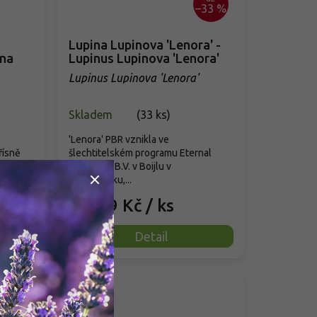
–33 %
Lupina Lupinova 'Lenora' -
ina
Lupinus Lupinova 'Lenora'
Lupinus Lupinova 'Lenora'
Skladem
(
33 ks
)
'Lenora' PBR vznikla ve
řísně
šlechtitelském programu Eternal
130 až
Plant Boijl B.V. v Boijlu v
Nizozemsku,...
199 Kč
/ ks
od
Detail