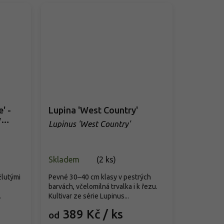
' -
Lupina 'West Country'
w
Lupinus 'West Country'
Skladem
(
2 ks
)
žlutými
Pevné 30–40 cm klasy v pestrých
barvách, včelomilná trvalka i k řezu.
.
Kultivar ze série Lupinus...
389 Kč
/ ks
od