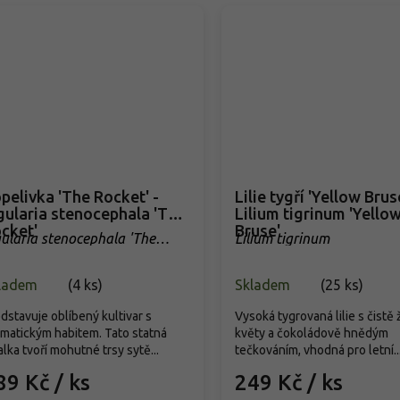
pelivka 'The Rocket' -
Lilie tygří 'Yellow Bruse
gularia stenocephala 'The
Lilium tigrinum 'Yello
cket'
Bruse'
gularia stenocephala 'The
Lilium tigrinum
cket'
ladem
(
4 ks
)
Skladem
(
25 ks
)
dstavuje oblíbený kultivar s
Vysoká tygrovaná lilie s čistě 
matickým habitem. Tato statná
květy a čokoládově hnědým
alka tvoří mohutné trsy sytě...
tečkováním, vhodná pro letní..
89 Kč
/ ks
249 Kč
/ ks