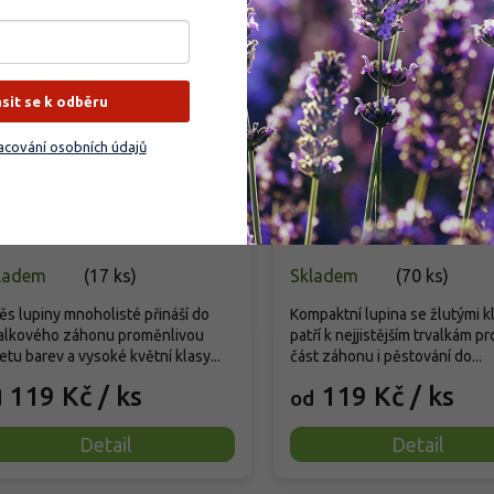
ásit se k odběru
cování osobních údajů
pina mnoholistá 'Mix
Lupina Nanus Russell
rev' - Lupinus polyphyllus
'Gallery Gelb' - Lupinus
ix barev'
Nanus Russell 'Gallery 
pinus polyphyllus 'Mix barev'
Lupinus Nanus Russell 'Ga
Gelb'
ladem
(
17 ks
)
Skladem
(
70 ks
)
s lupiny mnoholisté přináší do
Kompaktní lupina se žlutými k
valkového záhonu proměnlivou
patří k nejjistějším trvalkám p
etu barev a vysoké květní klasy...
část záhonu i pěstování do...
119 Kč
/ ks
119 Kč
/ ks
d
od
Detail
Detail