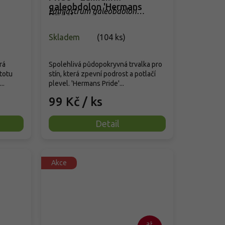
galeobdolon 'Hermans
Lamiastrum galeobdolon
Pride'
'Hermans Pride'
Skladem
(
104 ks
)
rá
Spolehlivá půdopokryvná trvalka pro
stotu
stín, která zpevní podrost a potlačí
..
plevel. 'Hermans Pride'...
99 Kč
/ ks
Detail
Akce
až