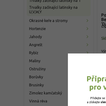
Trvalky začínající latinsky na T
Trvalky začínající latinsky na
U,V,W,Y
Po
Be
Okrasné keře a stromy
'D
Li
Hortenzie
Jahody
Sk
Angrešt
Výr
Rybíz
je 
'Da
Maliny
3
Ostružiny
Připr
Borůvky
pro 
Brusinky
Zimolez kamčatský
Přidejte se
Vinná réva
a získejte 
sle