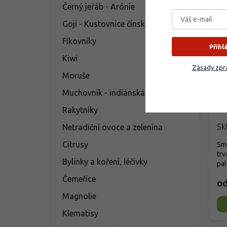
Černý jeřáb - Arónie
Goji - Kustovnice čínská
Fíkovníky
Přihl
Kiwi
Zásady zpra
Moruše
Lu
ba
Muchovník - indiánská borůvka
'M
Lu
Rakytníky
Sk
Netradiční ovoce a zelenina
Citrusy
Smě
tr
Bylinky a koření, léčivky
pal
Čemeřice
o
Magnolie
Klematisy