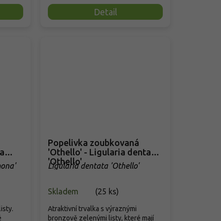
Detail
Popelivka zoubkovaná
ia
'Othello' - Ligularia dentata
'Othello'
mona'
Ligularia dentata 'Othello'
Skladem
(
25 ks
)
isty.
Atraktivní trvalka s výraznými
é
bronzově zelenými listy, které mají