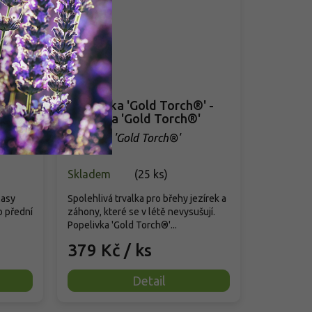
Popelivka 'Gold Torch®' -
Ligularia 'Gold Torch®'
Gelb'
llery
Ligularia 'Gold Torch®'
Skladem
(
25 ks
)
lasy
Spolehlivá trvalka pro břehy jezírek a
ro přední
záhony, které se v létě nevysušují.
Popelivka 'Gold Torch®'...
379 Kč
/ ks
Detail