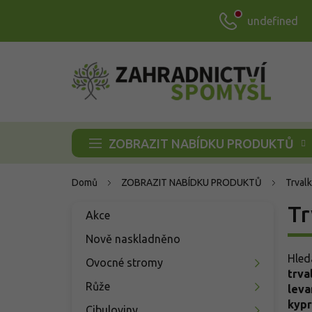
Přejít
undefined
na
obsah
ZOBRAZIT NABÍDKU PRODUKTŮ
Domů
ZOBRAZIT NABÍDKU PRODUKTŮ
Trvalk
P
Tr
Přeskočit
Akce
o
kategorie
s
Nově naskladněno
t
Hled
Ovocné stromy
r
trva
a
Růže
leva
n
kypr
Cibuloviny