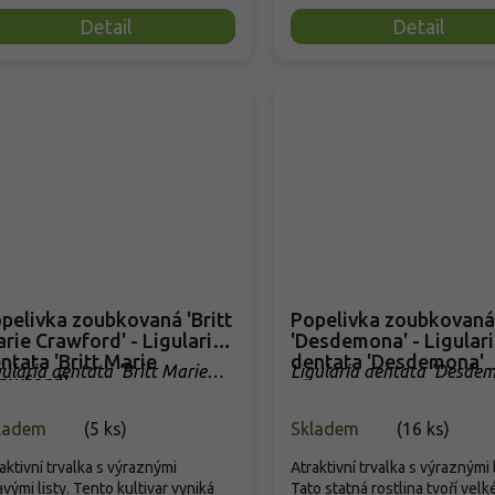
Detail
Detail
pelivka zoubkovaná 'Britt
Popelivka zoubkovaná
rie Crawford' - Ligularia
'Desdemona' - Ligular
ntata 'Britt Marie
dentata 'Desdemona'
gularia dentata 'Britt Marie
Ligularia dentata 'Desde
awford'
awford'
ladem
(
5 ks
)
Skladem
(
16 ks
)
aktivní trvalka s výraznými
Atraktivní trvalka s výraznými l
vými listy. Tento kultivar vyniká
Tato statná rostlina tvoří velk