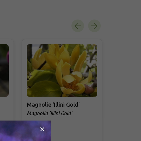
Magnolie 'Illini Gold'
Magnolie 
Magnolia 'Illini Gold'
Magnolia '
Skladem
Skladem