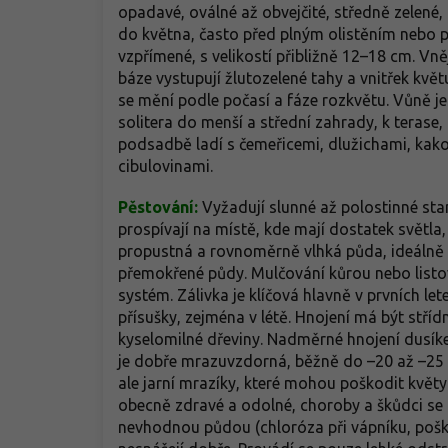
opadavé, oválné až obvejčité, středně zelené
do května, často před plným olistěním nebo při
vzpřímené, s velikostí přibližně 12–18 cm. Vně
báze vystupují žlutozelené tahy a vnitřek květ
se mění podle počasí a fáze rozkvětu. Vůně je
solitera do menší a střední zahrady, k terase
podsadbě ladí s čemeřicemi, dlužichami, ka
cibulovinami.
Pěstování:
Vyžadují slunné až polostinné sta
prospívají na místě, kde mají dostatek světla,
propustná a rovnoměrně vlhká půda, ideálně mí
přemokřené půdy. Mulčování kůrou nebo listov
systém. Zálivka je klíčová hlavně v prvních l
přísušky, zejména v létě. Hnojení má být stří
kyselomilné dřeviny. Nadměrné hnojení dusíke
je dobře mrazuvzdorná, běžně do –20 až –25 °
ale jarní mrazíky, které mohou poškodit květy
obecně zdravé a odolné, choroby a škůdci se o
nevhodnou půdou (chloróza při vápníku, pošk