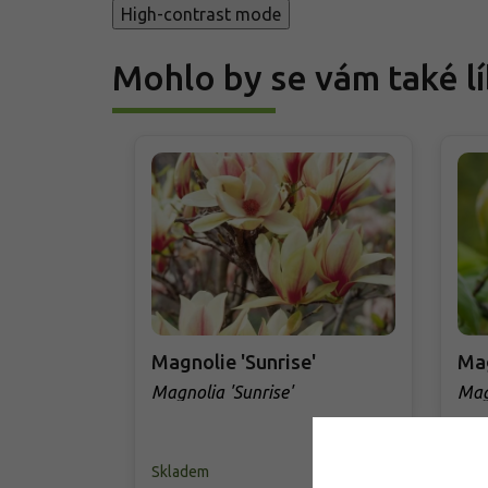
High-contrast mode
Mohlo by se vám také lí
Magnolie 'Sunrise'
Mag
Magnolia 'Sunrise'
Mag
Skladem
Skl