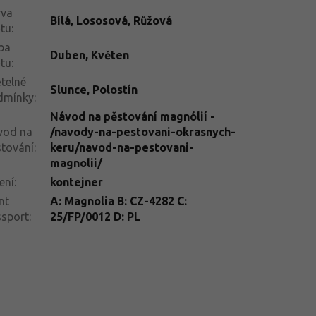
rva
Bílá
,
Lososová
,
Růžová
tu
:
ba
Duben
,
Květen
tu
:
telné
Slunce
,
Polostín
dmínky
:
Návod na pěstování magnólií -
vod na
/navody-na-pestovani-okrasnych-
tování
:
keru/navod-na-pestovani-
magnolii/
ení
:
kontejner
nt
A: Magnolia B: CZ-4282 C:
ssport
:
25/FP/0012 D: PL