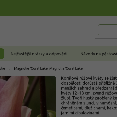
Nejčastější otázky a odpovědi
Návody na pěstován
lie
Magnolie 'Coral Lake'
Magnolia 'Coral Lake'
Korálově růžové květy se žlut
dospělosti dorůstá přibližně 3
menších zahrad a předzahrád
květy 12–18 cm, zvenčí růžové
žluté. Tvoří hustý zaoblený k
chráněném slunci, v humózní,
čemeřicemi, dlužichami, kak
jarními cibulovinami.