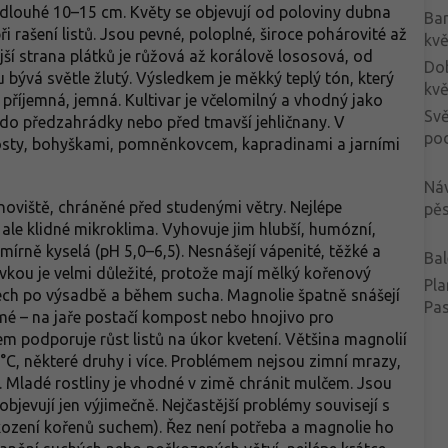
, dlouhé 10–15 cm. Květy se objevují od poloviny dubna
Ba
 rašení listů. Jsou pevné, poloplné, široce pohárovité až
kvě
jší strana plátků je růžová až korálově lososová, od
Do
u bývá světle žlutý. Výsledkem je měkký teplý tón, který
kvě
 příjemná, jemná. Kultivar je včelomilný a vhodný jako
Svě
, do předzahrádky nebo před tmavší jehličnany. V
po
kosty, bohyškami, pomněnkovcem, kapradinami a jarními
Ná
noviště, chráněné před studenými větry. Nejlépe
pěs
 ale klidné mikroklima. Vyhovuje jim hlubší, humózní,
rně kyselá (pH 5,0–6,5). Nesnášejí vápenité, těžké a
Bal
kou je velmi důležité, protože mají mělký kořenový
Pla
etech po výsadbě a během sucha. Magnolie špatně snášejí
Pa
dmé – na jaře postačí kompost nebo hnojivo pro
m podporuje růst listů na úkor kvetení. Většina magnolií
C, některé druhy i více. Problémem nejsou zimní mrazy,
. Mladé rostliny je vhodné v zimě chránit mulčem. Jsou
bjevují jen výjimečně. Nejčastější problémy souvisejí s
ození kořenů suchem). Řez není potřeba a magnolie ho