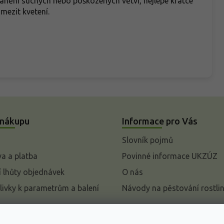
ranění suchých nebo poškozených větví, nejlépe krátce
mezit kvetení.
 nákupu
Informace pro Vás
Slovník pojmů
a a platba
Povinné informace UKZÚZ
 lhůty objednávek
O nás
livky k parametrům a balení
Návody na pěstování rostli
pení od kupní smlouvy