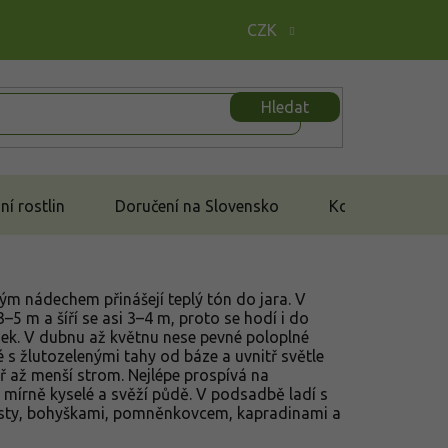
CZK
Hledat
í rostlin
Doručení na Slovensko
Kontakt
ým nádechem přinášejí teplý tón do jara. V
–5 m a šíří se asi 3–4 m, proto se hodí i do
ek. V dubnu až květnu nese pevné poloplné
 s žlutozelenými tahy od báze a uvnitř světle
eř až menší strom. Nejlépe prospívá na
 mírně kyselé a svěží půdě. V podsadbě ladí s
osty, bohyškami, pomněnkovcem, kapradinami a