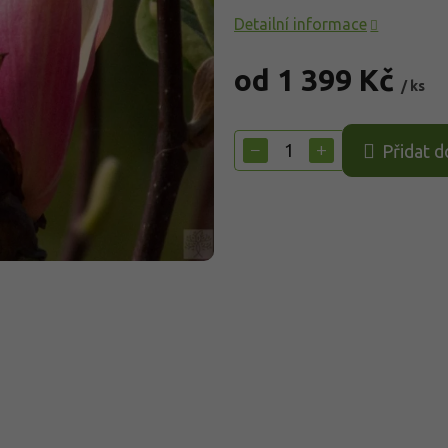
Detailní informace
od
1 399 Kč
/ ks
Měrná
cena:
−
+
Přidat d