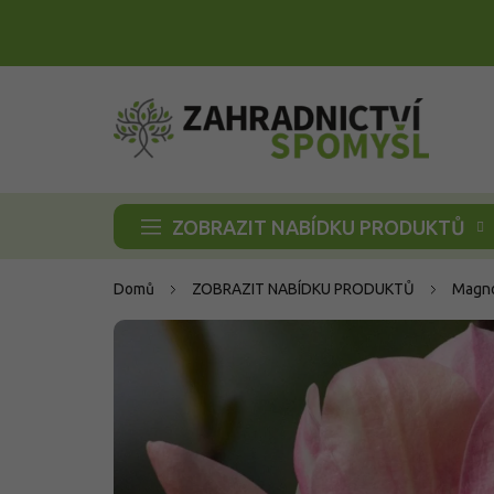
Přejít
na
obsah
ZOBRAZIT NABÍDKU PRODUKTŮ
Domů
ZOBRAZIT NABÍDKU PRODUKTŮ
Magno