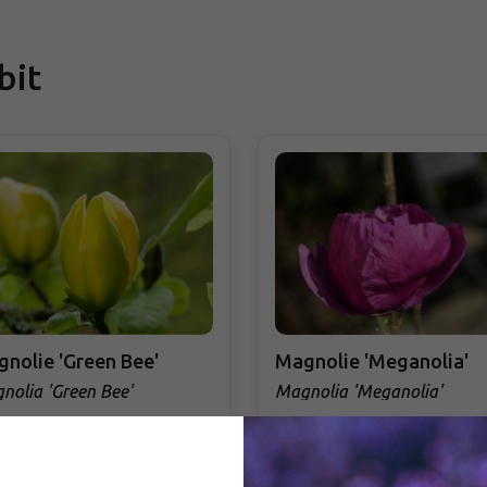
bit
nolie 'Green Bee'
Magnolie 'Meganolia'
nolia 'Green Bee'
Magnolia 'Meganolia'
adem
Skladem