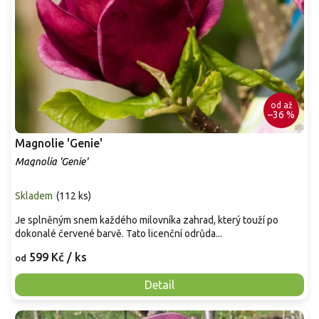
od
až
–36 %
Magnolie 'Genie'
Magnolia 'Genie'
Skladem
(
112 ks
)
Je splněným snem každého milovníka zahrad, který touží po
dokonalé červené barvě. Tato licenční odrůda...
599 Kč
/ ks
od
Detail