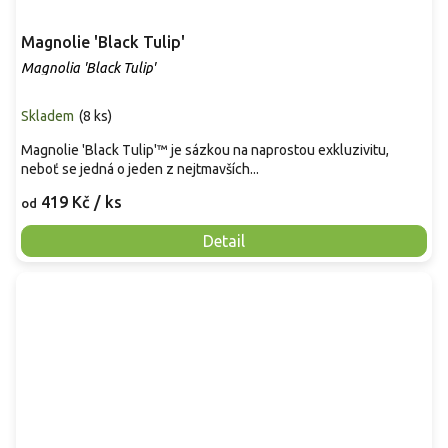
Magnolie 'Black Tulip'
Magnolia 'Black Tulip'
Skladem
(
8 ks
)
Magnolie 'Black Tulip'™ je sázkou na naprostou exkluzivitu,
neboť se jedná o jeden z nejtmavších...
419 Kč
/ ks
od
Detail