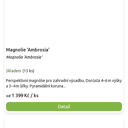
Magnolie 'Ambrosia'
Magnolia 'Ambrosia'
Skladem
(
13 ks
)
Perspektivní magnólie pro zahradní výsadbu. Dorůstá 4–6 m výšky
a 3–4 m šířky. Pyramidální koruna...
1 399 Kč
/ ks
od
Detail