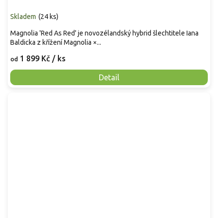
Skladem
(
24 ks
)
Magnolia 'Red As Red' je novozélandský hybrid šlechtitele Iana
Baldicka z křížení Magnolia ×...
1 899 Kč
/ ks
od
Detail