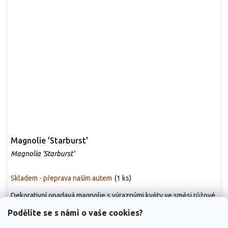
Magnolie 'Starburst'
Magnolia 'Starburst'
Skladem - přeprava naším autem
(
1 ks
)
Dekorativní opadavá magnolie s výraznými květy ve směsi růžové,
purpurové a bílé, které se otevírají...
Podělíte se s námi o vaše cookies?
9 999 Kč
/ ks