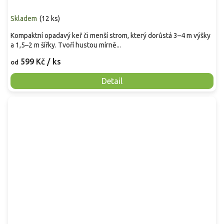
Skladem
(
12 ks
)
Kompaktní opadavý keř či menší strom, který dorůstá 3–4 m výšky
a 1,5–2 m šířky. Tvoří hustou mírně...
599 Kč
/ ks
od
Detail