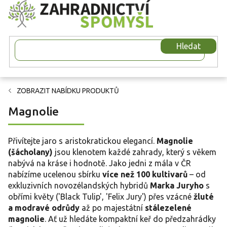
Přejít
na
obsah
Hledat
ZOBRAZIT NABÍDKU PRODUKTŮ
Magnolie
Přivítejte jaro s aristokratickou elegancí.
Magnolie
(šácholany)
jsou klenotem každé zahrady, který s věkem
nabývá na kráse i hodnotě. Jako jedni z mála v ČR
nabízíme ucelenou sbírku
více než 100 kultivarů
– od
exkluzivních novozélandských hybridů
Marka Juryho
s
obřími květy ('Black Tulip', 'Felix Jury') přes vzácné
žluté
a modravé odrůdy
až po majestátní
stálezelené
magnolie
. Ať už hledáte kompaktní keř do předzahrádky