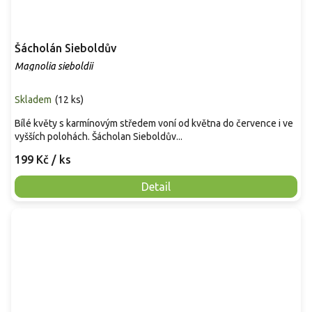
Šácholán Sieboldův
Magnolia sieboldii
Skladem
(
12 ks
)
Bílé květy s karmínovým středem voní od května do července i ve
vyšších polohách. Šácholan Sieboldův...
199 Kč
/ ks
Detail