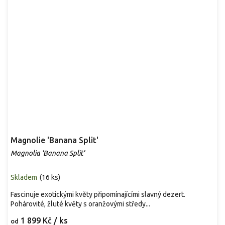
Magnolie 'Banana Split'
Magnolia 'Banana Split'
Skladem
(
16 ks
)
Fascinuje exotickými květy připomínajícími slavný dezert.
Pohárovité, žluté květy s oranžovými středy...
1 899 Kč
/ ks
od