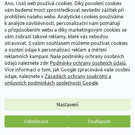
Ano, i náš web používá cookies. Díky povolení cookies
Detail
vám budeme moct zprostředkovat nevšední zážitek při
prohlížení našeho webu. Analytické cookies používáme
Novinka
k analýze návštěvnosti, personalizační nám pomáhají
s přizpůsobením webu a díky marketingovým cookies se
vám zobrazí takové reklamy, které vás nebudou
otravovat.
S vaším souhlasem můžeme používat cookies
a osobní údaje k personalizaci reklam a měření
reklamních kampaní. Naše podmínky ochrany osobních
údajů naleznete zde:
Podmínky ochrany osobních údajů.
Více informací o tom, jak Google zpracovává vaše osobní
údaje, naleznete v
Zásadách ochrany soukromí a
smluvních podmínkách společnosti Google
.
Nastavení
Magnolie 'Stellar Ruby'
Odmítnout
Souhlasím
Magnolia figo 'Stellar Ruby'
Máme pro vás malý dárek