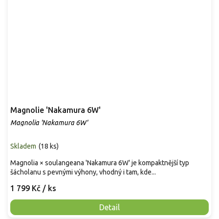
Magnolie 'Nakamura 6W'
Magnolia 'Nakamura 6W'
Skladem
(
18 ks
)
Magnolia × soulangeana 'Nakamura 6W' je kompaktnější typ
šácholanu s pevnými výhony, vhodný i tam, kde...
1 799 Kč
/ ks
Detail