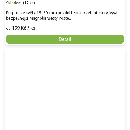
Skladem
(
17 ks
)
Purpurové květy 15–20 cm a pozdní termín kvetení, který bývá
bezpečnější. Magnolia 'Betty' roste...
199 Kč
/ ks
od
Detail