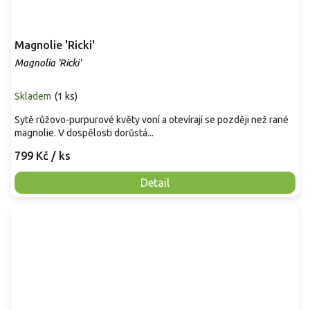
Magnolie 'Ricki'
Magnolia 'Ricki'
Skladem
(
1 ks
)
Sytě růžovo-purpurové květy voní a otevírají se později než rané
magnolie. V dospělosti dorůstá...
799 Kč
/ ks
Detail