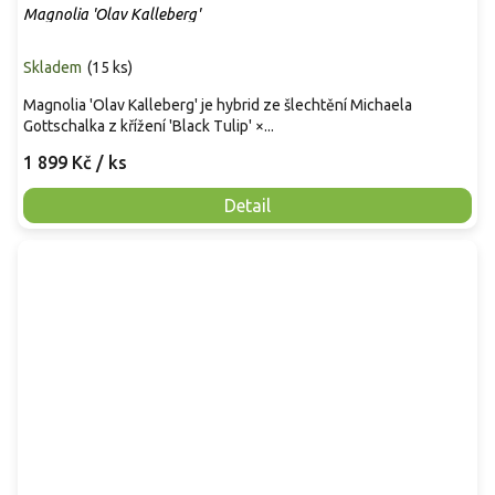
Magnolia 'Olav Kalleberg'
Skladem
(
15 ks
)
Magnolia 'Olav Kalleberg' je hybrid ze šlechtění Michaela
Gottschalka z křížení 'Black Tulip' ×...
1 899 Kč
/ ks
Detail