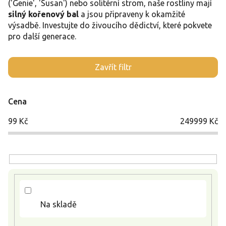
('Genie', 'Susan') nebo solitérní strom, naše rostliny mají
silný kořenový bal
a jsou připraveny k okamžité
výsadbě. Investujte do živoucího dědictví, které pokvete
pro další generace.
V
Zavřít filtr
ý
p
i
Cena
s
p
99
Kč
249999
Kč
r
o
d
u
k
t
ů
Na skladě