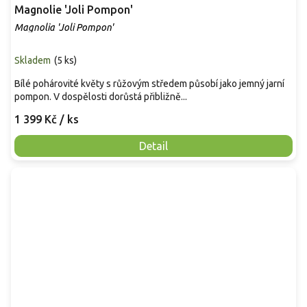
Magnolie 'Joli Pompon'
Magnolia 'Joli Pompon'
Skladem
(
5 ks
)
Bílé pohárovité květy s růžovým středem působí jako jemný jarní
pompon. V dospělosti dorůstá přibližně...
1 399 Kč
/ ks
Detail