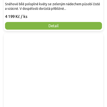
Sněhově bílé poloplné květy se zeleným nádechem působí čistě
a vzácně. V dospělosti dorůstá přibližně...
4 199 Kč
/ ks
Detail