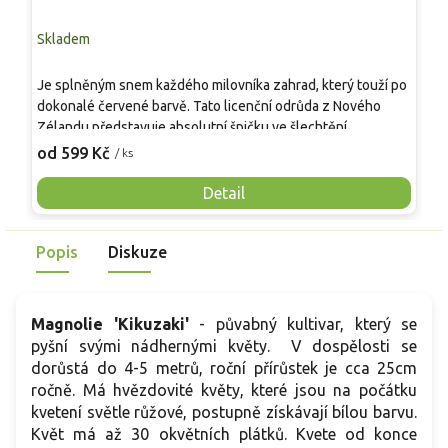
Skladem
S
Je splněným snem každého milovníka zahrad, který touží po
K
dokonalé červené barvě. Tato licenční odrůda z Nového
p
Zélandu představuje absolutní špičku ve šlechtění
v
šácholanů. Hlavním důvodem ke koupi je neuvěřitelná
m
od 599 Kč
o
/ ks
stálost barvy květů, které neblednou ani při odkvětu. Temně
k
vínová, téměř černá poupata se otevírají do pevných,
s
Detail
tulipánovitých květů sytě rubínového odstínu. Díky
k
kompaktnímu, pomalému růstu se 'Genie'® vejde i do malých
z
Popis
Diskuze
předzahrádek či ozdobných nádob na terasy. Rostlina je
č
vysoce mrazuvzdorná a při správné péči nabízí bonus v
podobě druhého kvetení na konci léta, čímž prodlužuje
sezónu krásy vaší zahrady.
Magnolie 'Kikuzaki'
-
půvabný kultivar, který se
pyšní svými nádhernými květy. V dospělosti se
dorůstá do 4-5 metrů, roční přírůstek je cca 25cm
ročně. Má hvězdovité květy, které jsou na počátku
kvetení světle růžové, postupně získávají bílou barvu.
Květ má až 30 okvětních plátků. Kvete od konce