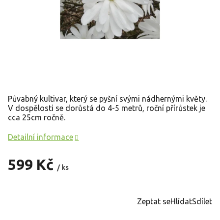
Půvabný kultivar, který se pyšní svými nádhernými květy.
V dospělosti se dorůstá do 4-5 metrů, roční přírůstek je
cca 25cm ročně.
Detailní informace
599 Kč
/ ks
Měrná
cena:
Zeptat se
Hlídat
Sdílet