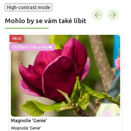
High-contrast mode
Mohlo by se vám také líbit
Akce
Oblíbeno zákazníky❤️
Magnolie 'Genie'
M
Magnolia 'Genie'
M