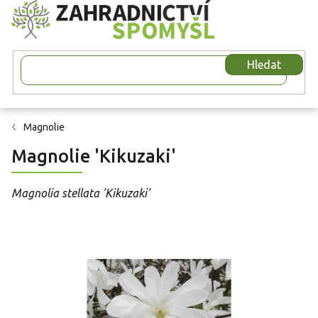
Přejít
na
obsah
Hledat
Magnolie
Magnolie 'Kikuzaki'
Magnolia stellata 'Kikuzaki'