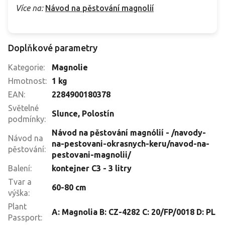
Více na:
Návod na pěstování magnolií
Doplňkové parametry
Kategorie
:
Magnolie
Hmotnost
:
1 kg
EAN
:
2284900180378
Světelné
Slunce
,
Polostín
podmínky
:
Návod na pěstování magnólií - /navody-
Návod na
na-pestovani-okrasnych-keru/navod-na-
pěstování
:
pestovani-magnolii/
Balení
:
kontejner C3 - 3 litry
Tvar a
60-80 cm
výška
:
Plant
A: Magnolia B: CZ-4282 C: 20/FP/0018 D: PL
Passport
: