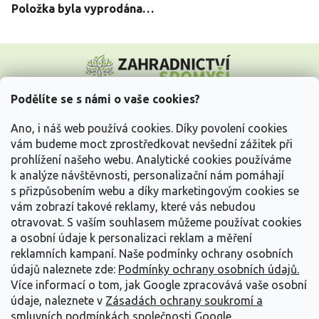
Položka byla vyprodána…
Z
á
p
a
Podělíte se s námi o vaše cookies?
t
Vše o nákupu
í
Ano, i náš web používá cookies. Díky povolení cookies
vám budeme moct zprostředkovat nevšední zážitek při
prohlížení našeho webu. Analytické cookies používáme
Informace pro Vás
k analýze návštěvnosti, personalizační nám pomáhají
s přizpůsobením webu a díky marketingovým cookies se
Kontakujte nás
vám zobrazí takové reklamy, které vás nebudou
otravovat.
S vaším souhlasem můžeme používat cookies
a osobní údaje k personalizaci reklam a měření
reklamních kampaní. Naše podmínky ochrany osobních
údajů naleznete zde:
Podmínky ochrany osobních údajů.
Více informací o tom, jak Google zpracovává vaše osobní
údaje, naleznete v
Zásadách ochrany soukromí a
smluvních podmínkách společnosti Google
.