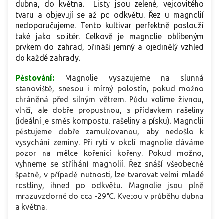
dubna, do května. Listy jsou zelené, vejcovitého
tvaru a objevují se až po odkvětu. Řez u magnolií
nedoporučujeme. Tento kultivar perfektně poslouží
také jako solitér. Celkově je magnolie oblíbeným
prvkem do zahrad, přináší jemný a ojedinělý vzhled
do každé zahrady.
Pěstování:
Magnolie vysazujeme na slunná
stanoviště, snesou i mírný polostín, pokud možno
chráněná před silným větrem. Půdu volíme živnou,
vlhčí, ale dobře propustnou, s přídavkem rašeliny
(ideální je směs kompostu, rašeliny a písku). Magnolii
pěstujeme dobře zamulčovanou, aby nedošlo k
vysychání zeminy. Při rytí v okolí magnolie dáváme
pozor na mělce kořenící kořeny. Pokud možno,
vyhneme se stříhání magnolií. Řez snáší všeobecně
špatně, v případě nutnosti, lze tvarovat velmi mladé
rostliny, ihned po odkvětu. Magnolie jsou plně
mrazuvzdorné do cca -29°C. Kvetou v průběhu dubna
a května.