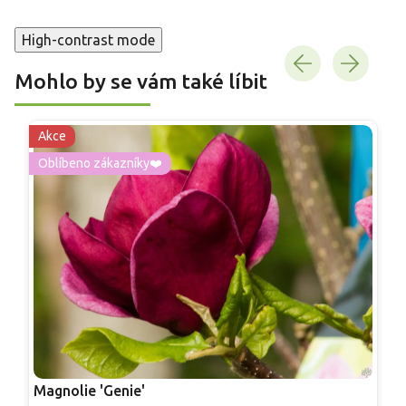
High-contrast mode
Mohlo by se vám také líbit
Akce
Oblíbeno zákazníky❤️
Magnolie 'Genie'
M