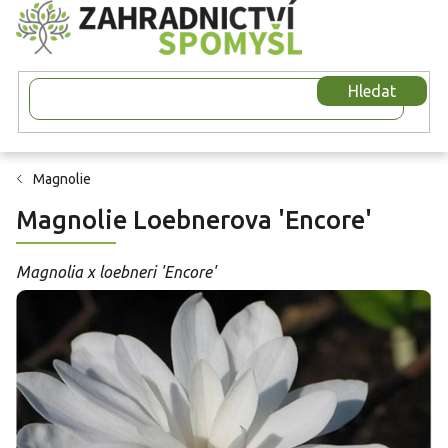
Přejít
na
obsah
Hledat
Magnolie
Magnolie Loebnerova 'Encore'
Magnolia x loebneri 'Encore'