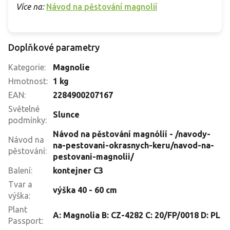
Více na:
Návod na pěstování magnolií
Doplňkové parametry
Kategorie
:
Magnolie
Hmotnost
:
1 kg
EAN
:
2284900207167
Světelné
Slunce
podmínky
:
Návod na pěstování magnólií - /navody-
Návod na
na-pestovani-okrasnych-keru/navod-na-
pěstování
:
pestovani-magnolii/
Balení
:
kontejner C3
Tvar a
výška 40 - 60 cm
výška
:
Plant
A: Magnolia B: CZ-4282 C: 20/FP/0018 D: PL
Passport
: