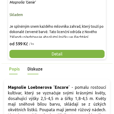
Magnolia 'Genie'
M
Skladem
S
Je splněným snem každého milovníka zahrad, který touží po
K
dokonalé červené barvě. Tato licenční odrůda z Nového
p
Zélandu představuje absolutní špičku ve šlechtění
v
šácholanů. Hlavním důvodem ke koupi je neuvěřitelná
m
od 599 Kč
o
/ ks
stálost barvy květů, které neblednou ani při odkvětu. Temně
k
vínová, téměř černá poupata se otevírají do pevných,
s
Detail
tulipánovitých květů sytě rubínového odstínu. Díky
k
kompaktnímu, pomalému růstu se 'Genie'® vejde i do malých
z
Popis
Diskuze
předzahrádek či ozdobných nádob na terasy. Rostlina je
č
vysoce mrazuvzdorná a při správné péči nabízí bonus v
podobě druhého kvetení na konci léta, čímž prodlužuje
sezónu krásy vaší zahrady.
Magnolie Loebnerova ´Encore´
-
pomalu rostoucí
kultivar, který se vyznačuje svými krásnými květy,
dosahující výšky 2,5-4,5 m a šířky 1,8-4,5 m. Květy
mají sněhově bílou barvu, skládají se z úzkých
okvětních lístků. Poupata mají jemně růžový nádech.