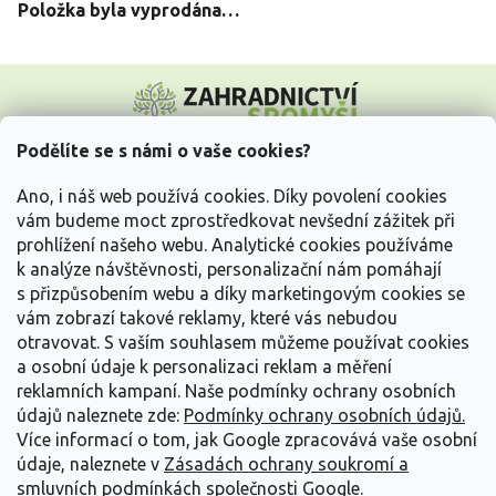
Položka byla vyprodána…
Z
á
p
a
Podělíte se s námi o vaše cookies?
t
Vše o nákupu
í
Ano, i náš web používá cookies. Díky povolení cookies
vám budeme moct zprostředkovat nevšední zážitek při
prohlížení našeho webu. Analytické cookies používáme
Informace pro Vás
k analýze návštěvnosti, personalizační nám pomáhají
s přizpůsobením webu a díky marketingovým cookies se
Kontakujte nás
vám zobrazí takové reklamy, které vás nebudou
otravovat.
S vaším souhlasem můžeme používat cookies
a osobní údaje k personalizaci reklam a měření
reklamních kampaní. Naše podmínky ochrany osobních
údajů naleznete zde:
Podmínky ochrany osobních údajů.
Více informací o tom, jak Google zpracovává vaše osobní
údaje, naleznete v
Zásadách ochrany soukromí a
smluvních podmínkách společnosti Google
.