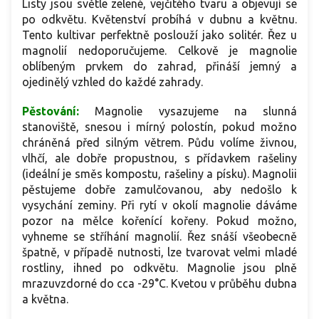
Listy jsou světle zelené, vejčitého tvaru a objevují se
po odkvětu. Květenství probíhá v dubnu a květnu.
Tento kultivar perfektně poslouží jako solitér. Řez u
magnolií nedoporučujeme. Celkově je magnolie
oblíbeným prvkem do zahrad, přináší jemný a
ojedinělý vzhled do každé zahrady.
Pěstování:
Magnolie vysazujeme na slunná
stanoviště, snesou i mírný polostín, pokud možno
chráněná před silným větrem. Půdu volíme živnou,
vlhčí, ale dobře propustnou, s přídavkem rašeliny
(ideální je směs kompostu, rašeliny a písku). Magnolii
pěstujeme dobře zamulčovanou, aby nedošlo k
vysychání zeminy. Při rytí v okolí magnolie dáváme
pozor na mělce kořenící kořeny. Pokud možno,
vyhneme se stříhání magnolií. Řez snáší všeobecně
špatně, v případě nutnosti, lze tvarovat velmi mladé
rostliny, ihned po odkvětu. Magnolie jsou plně
mrazuvzdorné do cca -29°C. Kvetou v průběhu dubna
a května.