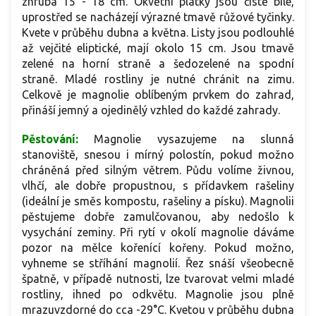
zhruba 15 - 18 cm. Okvětní plátky jsou čistě bílé,
uprostřed se nacházejí výrazné tmavě růžové tyčinky.
Kvete v průběhu dubna a května. Listy jsou
podlouhlé
až vejčité eliptické, mají okolo 15 cm. Jsou tmavě
zelené na horní straně a šedozelené na spodní
straně. Mladé rostliny je nutné chránit na zimu.
Celkově je magnolie oblíbeným prvkem do zahrad,
přináší jemný a ojedinělý vzhled do každé zahrady.
Pěstování:
Magnolie vysazujeme na slunná
stanoviště, snesou i mírný polostín, pokud možno
chráněná před silným větrem. Půdu volíme živnou,
vlhčí, ale dobře propustnou, s přídavkem rašeliny
(ideální je směs kompostu, rašeliny a písku). Magnolii
pěstujeme dobře zamulčovanou, aby nedošlo k
vysychání zeminy. Při rytí v okolí magnolie dáváme
pozor na mělce kořenící kořeny. Pokud možno,
vyhneme se stříhání magnolií. Řez snáší všeobecně
špatně, v případě nutnosti, lze tvarovat velmi mladé
rostliny, ihned po odkvětu. Magnolie jsou plně
mrazuvzdorné do cca -29°C. Kvetou v průběhu dubna