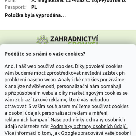
Plant
A: Magnolia B: CZ-4282 C: 20/FP/0016B D:
Passport
:
PL
Položka byla vyprodána…
Z
á
p
a
Podělíte se s námi o vaše cookies?
t
Vše o nákupu
í
Ano, i náš web používá cookies. Díky povolení cookies
vám budeme moct zprostředkovat nevšední zážitek při
prohlížení našeho webu. Analytické cookies používáme
Informace pro Vás
k analýze návštěvnosti, personalizační nám pomáhají
s přizpůsobením webu a díky marketingovým cookies se
Kontakujte nás
vám zobrazí takové reklamy, které vás nebudou
otravovat.
S vaším souhlasem můžeme používat cookies
a osobní údaje k personalizaci reklam a měření
reklamních kampaní. Naše podmínky ochrany osobních
údajů naleznete zde:
Podmínky ochrany osobních údajů.
Více informací o tom, jak Google zpracovává vaše osobní