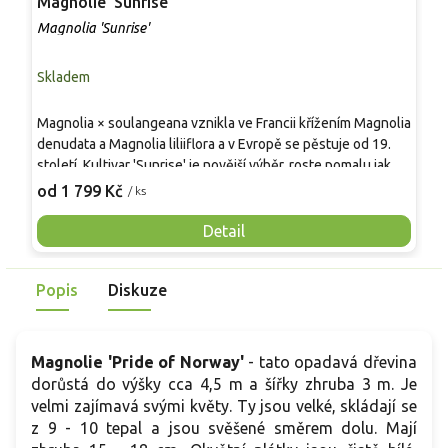
Magnolie 'Sunrise'
M
Magnolia 'Sunrise'
M
Skladem
S
Z
Magnolia × soulangeana vznikla ve Francii křížením Magnolia
p
denudata a Magnolia liliiflora a v Evropě se pěstuje od 19.
b
století. Kultivar 'Sunrise' je novější výběr, roste pomalu jako
s
1
kompaktní keř až menší strom, v ČR obvykle 2–3 m × 1,5–2 m.
od 1 799 Kč
/ ks
r
Na přelomu dubna a května se na holém dřevě otevírají
r
kalichy 6–10 cm, krémově bílé se žlutým tónem a červeným
Detail
z
„plamínkem“ u báze. Vůně je jemná, listy jsou sytě zelené a
v
na podzim žloutnou. Hodí se jako solitéra u terasy i k
z
Popis
Diskuze
rododendronům a jarním cibulovinám. V podsadbě se hodí
bohyšky a kapradiny, kryjí mělké kořeny.
Magnolie 'Pride of Norway'
-
tato opadavá dřevina
dorůstá do výšky cca 4,5 m a šířky zhruba 3 m. Je
velmi zajímavá svými květy. Ty jsou velké, skládají se
z 9 - 10 tepal a jsou svěšené směrem dolu. Mají