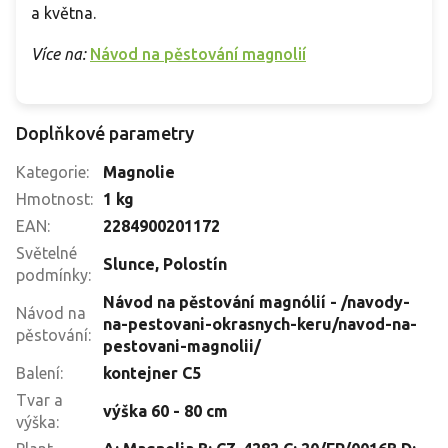
a května.
Více na:
Návod na pěstování magnolií
Doplňkové parametry
Kategorie
:
Magnolie
Hmotnost
:
1 kg
EAN
:
2284900201172
Světelné
Slunce
,
Polostín
podmínky
:
Návod na pěstování magnólií - /navody-
Návod na
na-pestovani-okrasnych-keru/navod-na-
pěstování
:
pestovani-magnolii/
Balení
:
kontejner C5
Tvar a
výška 60 - 80 cm
výška
: