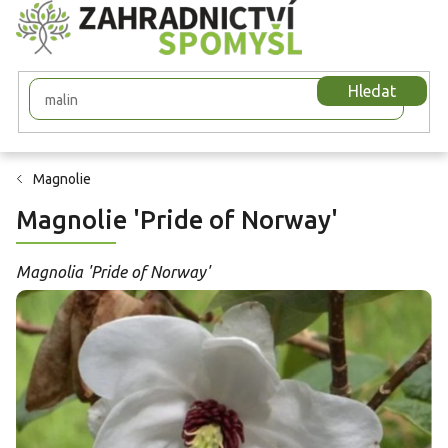
Přejít
na
obsah
Hledat
Magnolie
Magnolie 'Pride of Norway'
Magnolia 'Pride of Norway'