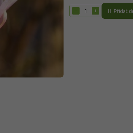
Měrná
cena:
−
+
Přidat d