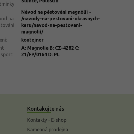
Slunce
,
Polostín
dmínky
:
Návod na pěstování magnólií -
vod na
/navody-na-pestovani-okrasnych-
tování
:
keru/navod-na-pestovani-
magnolii/
ení
:
kontejner
nt
A: Magnolia B: CZ-4282 C:
ssport
:
21/FP/0164 D: PL
Kontakujte nás
Kontakty - E-shop
Kamenná prodejna