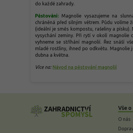
zahrady.
do každé zahrady.
Pěstování:
Magnolie vysazujeme na slunn
chráněná před silným větrem. Půdu volíme ži
(ideální je směs kompostu, rašeliny a písku
vysychání zeminy. Při rytí v okolí magnoli
vyhneme se stříhání magnolií. Řez snáší vš
mladé rostliny, ihned po odkvětu. Magnolie
dubna a května.
Více na:
Návod na pěstování magnolií
Z
á
Vše o
p
a
O nás
t
í
Doprav