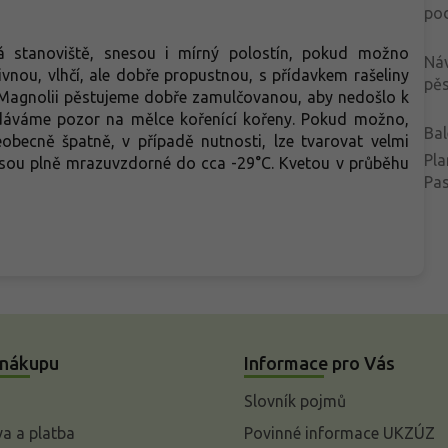
po
á stanoviště, snesou i mírný polostín, pokud možno
Ná
vnou, vlhčí, ale dobře propustnou, s přídavkem rašeliny
pěs
). Magnolii pěstujeme dobře zamulčovanou, aby nedošlo k
e dáváme pozor na mělce kořenící kořeny. Pokud možno,
Bal
eobecně špatně, v případě nutnosti, lze tvarovat velmi
Pla
 jsou plně mrazuvzdorné do cca -29°C. Kvetou v průběhu
Pa
 nákupu
Informace pro Vás
Slovník pojmů
a a platba
Povinné informace UKZÚZ