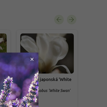
Magnolie japonská 'White
Magnolie '
Swan'
Magnolia 'F
Magnolia kobus 'White Swan'
Skladem
Skladem