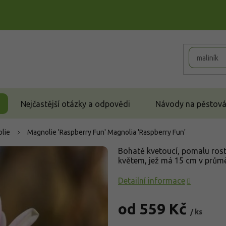
Nejčastější otázky a odpovědi
Návody na pěstován
lie
Magnolie 'Raspberry Fun'
Magnolia 'Raspberry Fun'
Bohatě kvetoucí, pomalu rost
květem, jež má 15 cm v průmě
Detailní informace
od
559 Kč
/ ks