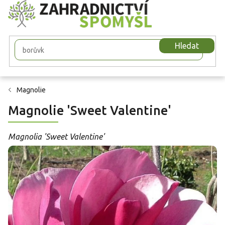
Přejít
na
obsah
Hledat
Magnolie
Magnolie 'Sweet Valentine'
Magnolia 'Sweet Valentine'