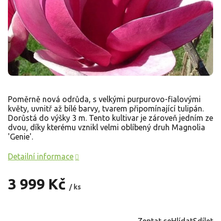
Poměrně nová odrůda, s velkými purpurovo-fialovými
květy, uvnitř až bílé barvy, tvarem připomínající tulipán.
Dorůstá do výšky 3 m. Tento kultivar je zároveň jedním ze
dvou, díky kterému vznikl velmi oblíbený druh Magnolia
'Genie'.
Detailní informace
3 999 Kč
/ ks
Měrná
cena:
Zeptat se
Hlídat
Sdílet