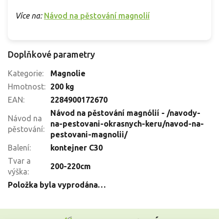
Více na:
Návod na pěstování magnolií
Doplňkové parametry
Kategorie
:
Magnolie
Hmotnost
:
200 kg
EAN
:
2284900172670
Návod na pěstování magnólií - /navody-
Návod na
na-pestovani-okrasnych-keru/navod-na-
pěstování
:
pestovani-magnolii/
Balení
:
kontejner C30
Tvar a
200-220cm
výška
:
Položka byla vyprodána…
Z