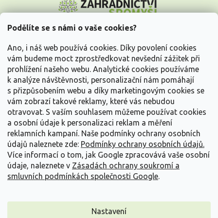
á
p
a
Podělíte se s námi o vaše cookies?
t
Vše o nákupu
í
Ano, i náš web používá cookies. Díky povolení cookies
vám budeme moct zprostředkovat nevšední zážitek při
prohlížení našeho webu. Analytické cookies používáme
Informace pro Vás
k analýze návštěvnosti, personalizační nám pomáhají
s přizpůsobením webu a díky marketingovým cookies se
Kontakujte nás
vám zobrazí takové reklamy, které vás nebudou
otravovat.
S vaším souhlasem můžeme používat cookies
a osobní údaje k personalizaci reklam a měření
reklamních kampaní. Naše podmínky ochrany osobních
údajů naleznete zde:
Podmínky ochrany osobních údajů.
Více informací o tom, jak Google zpracovává vaše osobní
údaje, naleznete v
Zásadách ochrany soukromí a
smluvních podmínkách společnosti Google
.
Vytvořil Shoptet
Nastavení