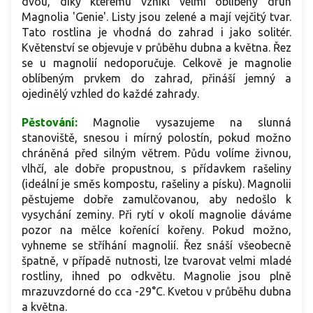
dvou, díky kterému vznikl velmi oblíbený druh
Magnolia 'Genie'. Listy jsou zelené a mají vejčitý tvar.
Tato rostlina je vhodná do zahrad i jako solitér.
Květenství se objevuje v průběhu dubna a května. Řez
se u magnolií nedoporučuje. Celkově je magnolie
oblíbeným prvkem do zahrad, přináší jemný a
ojedinělý vzhled do každé zahrady.
Pěstování:
Magnolie vysazujeme na slunná
stanoviště, snesou i mírný polostín, pokud možno
chráněná před silným větrem. Půdu volíme živnou,
vlhčí, ale dobře propustnou, s přídavkem rašeliny
(ideální je směs kompostu, rašeliny a písku). Magnolii
pěstujeme dobře zamulčovanou, aby nedošlo k
vysychání zeminy. Při rytí v okolí magnolie dáváme
pozor na mělce kořenící kořeny. Pokud možno,
vyhneme se stříhání magnolií. Řez snáší všeobecně
špatně, v případě nutnosti, lze tvarovat velmi mladé
rostliny, ihned po odkvětu. Magnolie jsou plně
mrazuvzdorné do cca -29°C. Kvetou v průběhu dubna
a května.