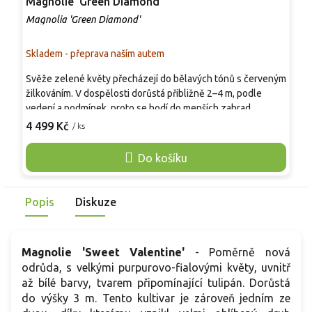
Magnolie 'Green Diamond'
M
Magnolia 'Green Diamond'
M
Skladem - přeprava naším autem
S
Svěže zelené květy přecházejí do bělavých tónů s červeným
V
žilkováním. V dospělosti dorůstá přibližně 2–4 m, podle
J
vedení a podmínek, proto se hodí do menších zahrad,
r
předzahrádek i jako sběratelská solitera k terase. Poupata
v
4 499 Kč
5
/ ks
působí diamantově sevřeně, po otevření ukazují zelenavě
m
bílé plátky s purpurově červenou kresbou od báze. Kvete na
2
Do košíku
jaře a může slabě dokvétat i během léta. Nejlépe vynikne na
v
chráněném slunci, kde neobvyklá barva působí čistě a
moderně.
Popis
Diskuze
Magnolie 'Sweet Valentine'
-
Poměrně nová
odrůda, s velkými purpurovo-fialovými květy, uvnitř
až bílé barvy, tvarem připomínající tulipán. Dorůstá
do výšky 3 m. Tento kultivar je zároveň jedním ze