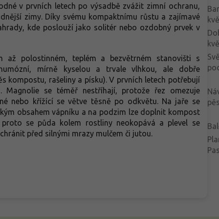
odné v prvních letech po výsadbě zvážit zimní ochranu,
Ba
adnější zimy. Díky svému kompaktnímu růstu a zajímavé
kvě
ahrady, kde poslouží jako solitér nebo ozdobný prvek v
Do
kvě
Svě
m až polostinném, teplém a bezvětrném stanovišti s
po
humózní, mírně kyselou a trvale vlhkou, ale dobře
 kompostu, rašeliny a písku). V prvních letech potřebují
. Magnolie se téměř nestříhají, protože řez omezuje
Ná
né nebo křížící se větve těsně po odkvětu. Na jaře se
pěs
nízkým obsahem vápníku a na podzim lze doplnit kompost
é, proto se půda kolem rostliny neokopává a plevel se
Bal
chránit před silnými mrazy mulčem či jutou.
Pla
Pa