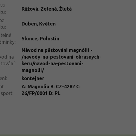
rva
Růžová
,
Zelená
,
Žlutá
tu
:
ba
Duben
,
Květen
tu
:
telné
Slunce
,
Polostín
dmínky
:
Návod na pěstování magnólií -
vod na
/navody-na-pestovani-okrasnych-
tování
:
keru/navod-na-pestovani-
magnolii/
ení
:
kontejner
nt
A: Magnolia B: CZ-4282 C:
ssport
:
26/FP/0001 D: PL