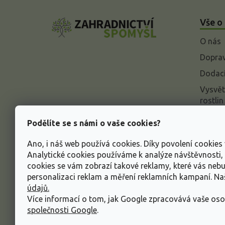
Z
á
Vše o
p
a
O nás
t
í
Doprav
Dodací
Vysvět
rostlin
Odstou
Podělíte se s námi o vaše cookies?
Rekla
Ano, i náš web používá cookies. Díky povolení cookie
Inform
Analytické cookies používáme k analýze návštěvnosti
údajů
cookies se vám zobrazí takové reklamy, které vás neb
Obcho
personalizaci reklam a měření reklamních kampaní. N
údajů.
Více informací o tom, jak Google zpracovává vaše oso
společnosti Google
.