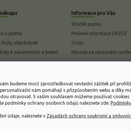
 nákupu
Informace pro Vás
Slovník pojmů
a a platba
Povinné informace UKZÚZ
 lhůty objednávek
O nás
livky k parametrům a balení
Návody na pěstování rostli
pení od kupní smlouvy
mace
s vám budeme moct zprostředkovat nevšední zážitek při prohlí
ace o ochraně osobních
, personalizační nám pomáhají s přizpůsobením webu a díky 
udou otravovat.
S vaším souhlasem můžeme používat cookies 
dní podmínky
aše podmínky ochrany osobních údajů naleznete zde:
Podmínky
bní údaje, naleznete v
Zásadách ochrany soukromí a smluvní