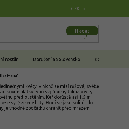
CZK
Hledat
í rostlin
Doručení na Slovensko
Kontakt
Eva Maria'
jedinečnými květy, v nichž se mísí růžová, světle
voskovité plátky tvoří vzpřímený tulipánovitý
 květnu před olistěním. Keř dorůstá asi 1,5 m
nese sytě zelené listy. Hodí se jako solitér do
ny je vhodné zpočátku chránit před mrazem.