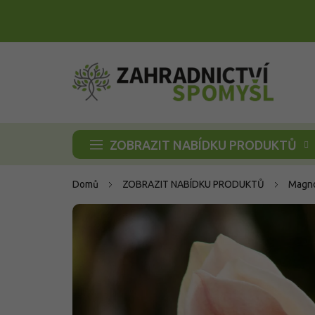
Přejít
na
obsah
ZOBRAZIT NABÍDKU PRODUKTŮ
Domů
ZOBRAZIT NABÍDKU PRODUKTŮ
Magno