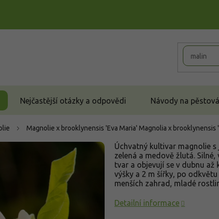
Nejčastější otázky a odpovědi
Návody na pěstován
lie
Magnolie x brooklynensis 'Eva Maria'
Magnolia x brooklynensis '
Úchvatný kultivar magnolie s 
zelená a medově žlutá. Silné, 
tvar a objevují se v dubnu až
výšky a 2 m šířky, po odkvětu 
menších zahrad, mladé rostli
Detailní informace