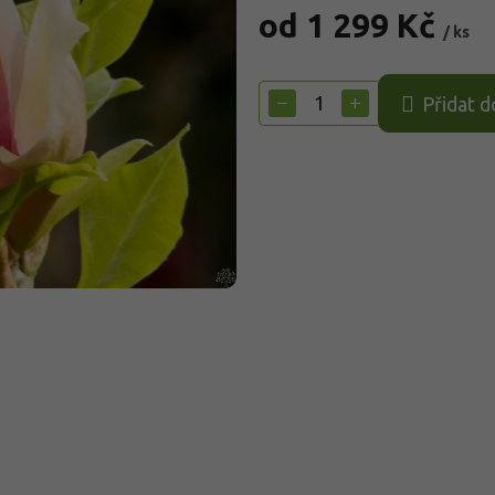
od
1 299 Kč
/ ks
Měrná
cena:
−
+
Přidat d