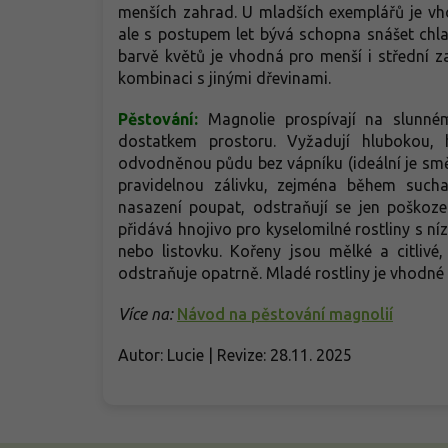
menších zahrad. U mladších exemplářů je vh
ale s postupem let bývá schopna snášet chl
barvě květů je vhodná pro menší i střední z
kombinaci s jinými dřevinami.
Pěstování:
Magnolie prospívají na slunné
dostatkem prostoru. Vyžadují hlubokou, 
odvodněnou půdu bez vápníku (ideální je směs
pravidelnou zálivku, zejména během sucha
nasazení poupat, odstraňují se jen poškoze
přidává hnojivo pro kyselomilné rostliny s 
nebo listovku. Kořeny jsou mělké a citliv
odstraňuje opatrně. Mladé rostliny je vhodné 
Více na:
Návod na pěstování magnolií
Autor: Lucie | Revize: 28.11. 2025