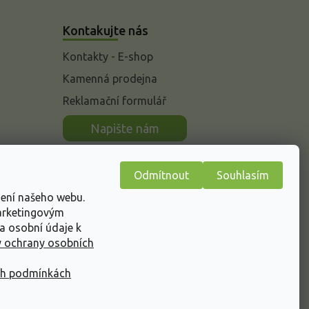
Kontakujte nás
Kontakty - E-shop
Kamenná prodejna
Reklamační formulář
n
Napište nám
Odmítnout
Souhlasím
žení našeho webu.
marketingovým
a osobní údaje k
 ochrany osobních
ch podmínkách