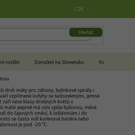
CZK
Hledat
í rostlin
Doručení na Slovensko
Kontakt
folia
ší druh máty pro záhony, bylinkové spirály i
tváří vzpřímené lodyhy se šedozelenými, jemně
až září nese klasy drobných květů v
ti mátě peprné má vůni spíše bylinnou, méně
odí do čajových směsí, k luštěninám i do
roto se často volí kořenová bariéra nebo
ornost je pod -20 °C.