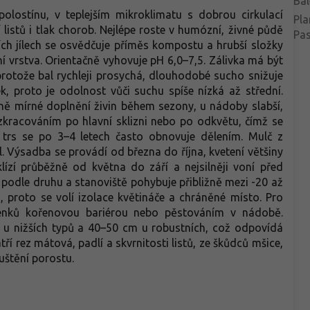
Bal
olostínu, v teplejším mikroklimatu s dobrou cirkulací
Pla
listů i tlak chorob. Nejlépe roste v humózní, živné půdě
Pa
ších jílech se osvědčuje příměs kompostu a hrubší složky
í vrstva. Orientačně vyhovuje pH 6,0–7,5. Zálivka má být
 protože bal rychleji prosychá, dlouhodobé sucho snižuje
k, proto je odolnost vůči suchu spíše nízká až střední.
ně mírné doplnění živin během sezony, u nádoby slabší,
 zkracováním po hlavní sklizni nebo po odkvětu, čímž se
í trs se po 3–4 letech často obnovuje dělením. Mulč z
. Výsadba se provádí od března do října, kvetení většiny
klízí průběžně od května do září a nejsilněji voní před
 podle druhu a stanoviště pohybuje přibližně mezi -20 až
, proto se volí izolace květináče a chráněné místo. Pro
ddenků kořenovou bariérou nebo pěstováním v nádobě.
u nižších typů a 40–50 cm u robustních, což odpovídá
ří rez mátová, padlí a skvrnitosti listů, ze škůdců mšice,
uštění porostu.