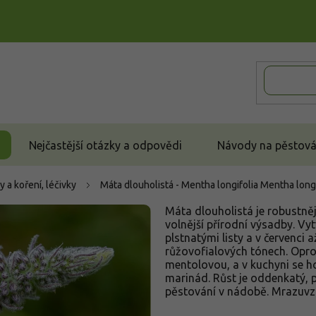
Nejčastější otázky a odpovědi
Návody na pěstován
y a koření, léčivky
Máta dlouholistá - Mentha longifolia
Mentha longi
Máta dlouholistá je robustněj
volnější přírodní výsadby. Vy
plstnatými listy a v červenci 
růžovofialových tónech. Opro
mentolovou, a v kuchyni se h
marinád. Růst je oddenkatý, p
pěstování v nádobě. Mrazuvzd