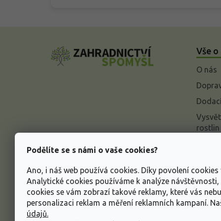
Z
á
Vše o
p
a
O nás
t
í
Doprav
Dodací
Vysvět
rostlin
Odstou
Podělíte se s námi o vaše cookies?
Rekla
Ano, i náš web používá cookies. Díky povolení cookie
Inform
Analytické cookies používáme k analýze návštěvnosti
údajů
cookies se vám zobrazí takové reklamy, které vás neb
Obcho
personalizaci reklam a měření reklamních kampaní. N
údajů.