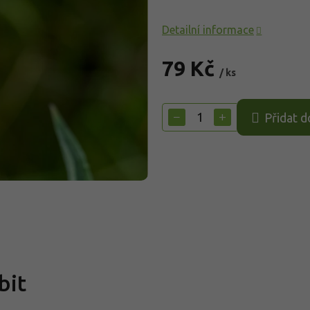
Detailní informace
79 Kč
/ ks
Měrná
cena:
−
+
Přidat d
bit