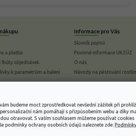
 nákupu
Informace pro Vás
Slovník pojmů
a a platba
Povinné informace UKZÚZ
 lhůty objednávek
O nás
livky k parametrům a balení
Návody na pěstování rostli
pení od kupní smlouvy
mace
s vám budeme moct zprostředkovat nevšední zážitek při prohlí
ace o ochraně osobních
, personalizační nám pomáhají s přizpůsobením webu a díky 
udou otravovat.
S vaším souhlasem můžeme používat cookies 
dní podmínky
aše podmínky ochrany osobních údajů naleznete zde:
Podmínky