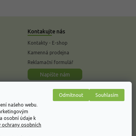
Kontakujte nás
Kontakty - E-shop
Kamenná prodejna
Reklamační formulář
n
Napište nám
Odmítnout
Souhlasím
žení našeho webu.
marketingovým
a osobní údaje k
 ochrany osobních