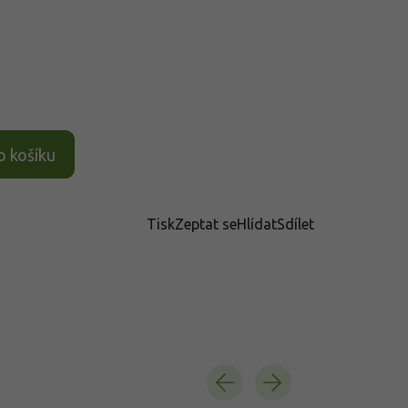
o košíku
Tisk
Zeptat se
Hlídat
Sdílet