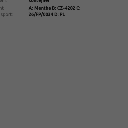
ení
:
kontejner
nt
A: Mentha B: CZ-4282 C:
ssport
:
26/FP/0034 D: PL