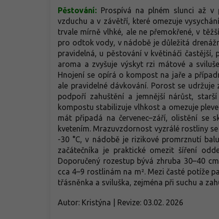
Pěstování:
Prospívá na plném slunci až v p
vzduchu a v závětří, které omezuje vysychání 
trvale mírně vlhké, ale ne přemokřené, v těž
pro odtok vody, v nádobě je důležitá drenážn
pravidelná, u pěstování v květináči častější,
aroma a zvyšuje výskyt rzi mátové a sviluše
Hnojení se opírá o kompost na jaře a případ
ale pravidelné dávkování. Porost se udržuje
podpoří zahuštění a jemnější nárůst, starš
kompostu stabilizuje vlhkost a omezuje plevel
mát připadá na červenec–září, olistění se s
kvetením. Mrazuvzdornost vyzrálé rostliny se
-30 °C, v nádobě je rizikové promrznutí balu
začátečníka je praktické omezit šíření o
Doporučený rozestup bývá zhruba 30–40 cm 
cca 4–9 rostlinám na m². Mezi časté potíže pat
třásněnka a sviluška, zejména při suchu a zah
Autor: Kristýna | Revize: 03.02. 2026