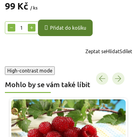
99 Kč
/ ks
Měrná
cena:
−
+
Přidat do košíku
Zeptat se
Hlídat
Sdílet
High-contrast mode
Mohlo by se vám také líbit