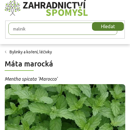
Přejít
na
obsah
Hledat
Bylinky a koření, léčivky
Máta marocká
Mentha spicata 'Marocco'