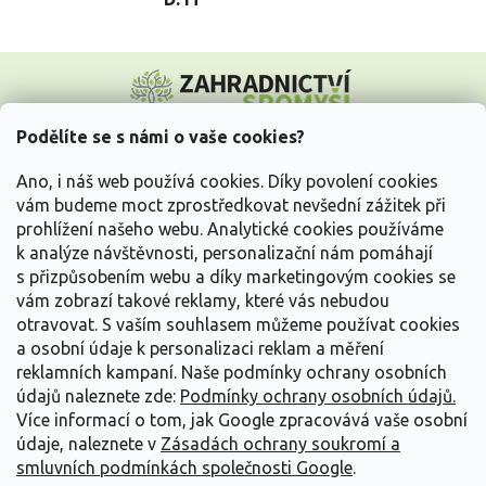
Z
á
p
a
Podělíte se s námi o vaše cookies?
t
Vše o nákupu
í
Ano, i náš web používá cookies. Díky povolení cookies
vám budeme moct zprostředkovat nevšední zážitek při
prohlížení našeho webu. Analytické cookies používáme
Informace pro Vás
k analýze návštěvnosti, personalizační nám pomáhají
s přizpůsobením webu a díky marketingovým cookies se
Kontakujte nás
vám zobrazí takové reklamy, které vás nebudou
otravovat.
S vaším souhlasem můžeme používat cookies
a osobní údaje k personalizaci reklam a měření
reklamních kampaní. Naše podmínky ochrany osobních
údajů naleznete zde:
Podmínky ochrany osobních údajů.
Více informací o tom, jak Google zpracovává vaše osobní
údaje, naleznete v
Zásadách ochrany soukromí a
smluvních podmínkách společnosti Google
.