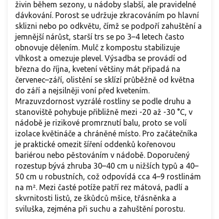
živin během sezony, u nádoby slabší, ale pravidelné
dávkování. Porost se udržuje zkracováním po hlavní
sklizni nebo po odkvětu, čímž se podpoří zahuštění a
jemnější nárůst, starší trs se po 3–4 letech často
obnovuje dělením. Mulč z kompostu stabilizuje
vlhkost a omezuje plevel. Výsadba se provádí od
března do října, kvetení většiny mát připadá na
červenec–září, olistění se sklízí průběžně od května
do září a nejsilněji voní před kvetením.
Mrazuvzdornost vyzrálé rostliny se podle druhu a
stanoviště pohybuje přibližně mezi -20 až -30 °C, v
nádobě je rizikové promrznutí balu, proto se volí
izolace květináče a chráněné místo. Pro začátečníka
je praktické omezit šíření oddenků kořenovou
bariérou nebo pěstováním v nádobě. Doporučený
rozestup bývá zhruba 30–40 cm u nižších typů a 40–
50 cm u robustních, což odpovídá cca 4–9 rostlinám
na m². Mezi časté potíže patří rez mátová, padlí a
skvrnitosti listů, ze škůdců mšice, třásněnka a
sviluška, zejména při suchu a zahuštění porostu.