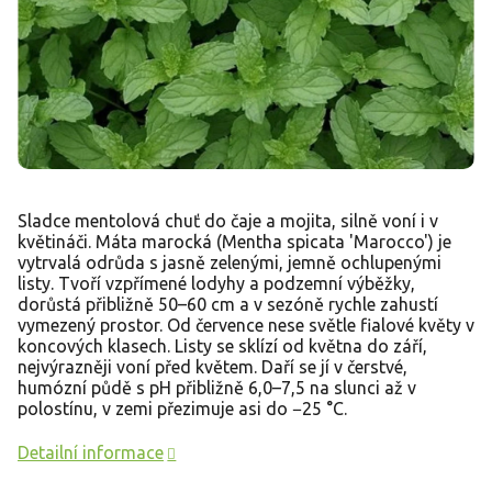
Sladce mentolová chuť do čaje a mojita, silně voní i v
květináči. Máta marocká (Mentha spicata 'Marocco') je
vytrvalá odrůda s jasně zelenými, jemně ochlupenými
listy. Tvoří vzpřímené lodyhy a podzemní výběžky,
dorůstá přibližně 50–60 cm a v sezóně rychle zahustí
vymezený prostor. Od července nese světle fialové květy v
koncových klasech. Listy se sklízí od května do září,
nejvýrazněji voní před květem. Daří se jí v čerstvé,
humózní půdě s pH přibližně 6,0–7,5 na slunci až v
polostínu, v zemi přezimuje asi do −25 °C.
Detailní informace