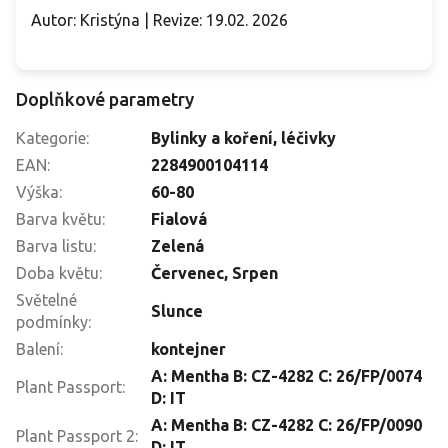
Autor: Kristýna | Revize: 19.02. 2026
Doplňkové parametry
Kategorie
:
Bylinky a koření, léčivky
EAN
:
2284900104114
Výška
:
60-80
Barva květu
:
Fialová
Barva listu
:
Zelená
Doba květu
:
Červenec
,
Srpen
Světelné
Slunce
podmínky
:
Balení
:
kontejner
A: Mentha B: CZ-4282 C: 26/FP/0074
Plant Passport
:
D: IT
A: Mentha B: CZ-4282 C: 26/FP/0090
Plant Passport 2
:
D: IT