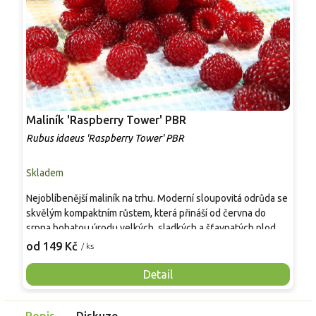
Maliník 'Raspberry Tower' PBR
P
'
Rubus idaeus 'Raspberry Tower' PBR
C
Skladem
S
Nejoblíbenější maliník na trhu. Moderní sloupovitá odrůda se
M
skvělým kompaktním růstem, která přináší od června do
A
srpna bohatou úrodu velkých, sladkých a šťavnatých plodů.
v
Pevné vzpřímené výhony tvoří elegantní habitus bez
j
od 149 Kč
o
/ ks
nutnosti opory, ideální pro nádoby, balkony i malé zahrady.
n
Mrazuvzdornost do −25 °C a spolehlivá vitalita z něj dělají
V
Detail
skvělou volbu pro každého pěstitele.