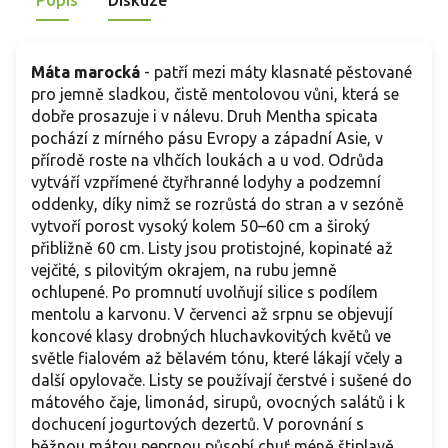
Popis
Diskuze
Máta marocká
- patří mezi máty klasnaté pěstované
pro jemně sladkou, čistě mentolovou vůni, která se
dobře prosazuje i v nálevu. Druh Mentha spicata
pochází z mírného pásu Evropy a západní Asie, v
přírodě roste na vlhčích loukách a u vod. Odrůda
vytváří vzpřímené čtyřhranné lodyhy a podzemní
oddenky, díky nimž se rozrůstá do stran a v sezóně
vytvoří porost vysoký kolem 50–60 cm a široký
přibližně 60 cm. Listy jsou protistojné, kopinaté až
vejčité, s pilovitým okrajem, na rubu jemně
ochlupené. Po promnutí uvolňují silice s podílem
mentolu a karvonu. V červenci až srpnu se objevují
koncové klasy drobných hluchavkovitých květů ve
světle fialovém až bělavém tónu, které lákají včely a
další opylovače. Listy se používají čerstvé i sušené do
mátového čaje, limonád, sirupů, ovocných salátů i k
dochucení jogurtových dezertů. V porovnání s
běžnou mátou peprnou působí chuť méně štiplavě,