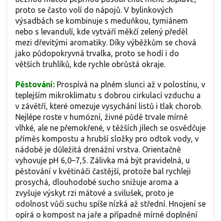
proto se často volí do nápojů. V bylinkových
výsadbách se kombinuje s meduňkou, tymiánem
nebo s levandulí, kde vytváří měkčí zelený předěl
mezi dřevitými aromatiky. Díky výběžkům se chová
jako půdopokryvná trvalka, proto se hodí i do
větších truhlíků, kde rychle obrůstá okraje.
Pěstování:
Prospívá na plném slunci až v polostínu, v
teplejším mikroklimatu s dobrou cirkulací vzduchu a
v závětří, které omezuje vysychání listů i tlak chorob.
Nejlépe roste v humózní, živné půdě trvale mírně
vlhké, ale ne přemokřené, v těžších jílech se osvědčuje
příměs kompostu a hrubší složky pro odtok vody, v
nádobě je důležitá drenážní vrstva. Orientačně
vyhovuje pH 6,0–7,5. Zálivka má být pravidelná, u
pěstování v květináči častější, protože bal rychleji
prosychá, dlouhodobé sucho snižuje aroma a
zvyšuje výskyt rzi mátové a svilušek, proto je
odolnost vůči suchu spíše nízká až střední. Hnojení se
opírá o kompost na jaře a případně mírné doplnění