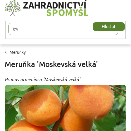
Přejít
na
obsah
Hledat
Meruňky
Meruňka 'Moskevská velká'
Prunus armeniaca 'Moskevská velká'