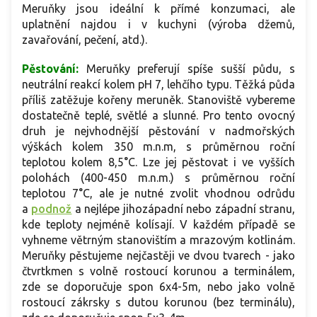
Meruňky jsou ideální k přímé konzumaci, ale
uplatnění najdou i v kuchyni (výroba džemů,
zavařování, pečení, atd.).
Pěstování:
Meruňky preferují spíše sušší půdu, s
neutrální reakcí kolem pH 7, lehčího typu. Těžká půda
příliš zatěžuje kořeny meruněk. Stanoviště vybereme
dostatečně teplé, světlé a slunné. Pro tento ovocný
druh je nejvhodnější pěstování v nadmořských
výškách kolem 350 m.n.m, s průměrnou roční
teplotou kolem 8,5°C. Lze jej pěstovat i ve vyšších
polohách (400-450 m.n.m.) s průměrnou roční
teplotou 7°C, ale je nutné zvolit vhodnou odrůdu
a
podnož
a nejlépe jihozápadní nebo západní stranu,
kde teploty nejméně kolísají. V každém případě se
vyhneme větrným stanovištím a mrazovým kotlinám.
Meruňky pěstujeme nejčastěji ve dvou tvarech - jako
čtvrtkmen s volně rostoucí korunou a terminálem,
zde se doporučuje spon 6x4-5m, nebo jako volně
rostoucí zákrsky s dutou korunou (bez terminálu),