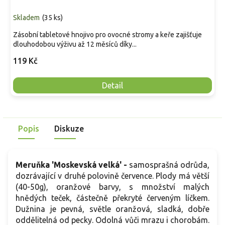
Skladem
(
35 ks
)
Zásobní tabletové hnojivo pro ovocné stromy a keře zajišťuje
dlouhodobou výživu až 12 měsíců díky...
119 Kč
Detail
Popis
Diskuze
Meruňka 'Moskevská velká' -
samosprašná odrůda,
dozrávající v druhé polovině července. Plody má větší
(40-50g), oranžové barvy, s množství malých
hnědých teček, částečně překryté červeným líčkem.
Dužnina je pevná, světle oranžová, sladká, dobře
oddělitelná od pecky. Odolná vůči mrazu i chorobám.