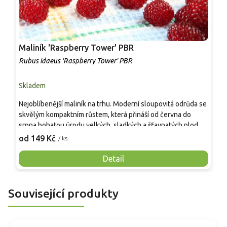
Maliník 'Raspberry Tower' PBR
P
'
Rubus idaeus 'Raspberry Tower' PBR
C
Skladem
S
Nejoblíbenější maliník na trhu. Moderní sloupovitá odrůda se
M
skvělým kompaktním růstem, která přináší od června do
A
srpna bohatou úrodu velkých, sladkých a šťavnatých plodů.
v
Pevné vzpřímené výhony tvoří elegantní habitus bez
j
od 149 Kč
o
/ ks
nutnosti opory, ideální pro nádoby, balkony i malé zahrady.
n
Mrazuvzdornost do −25 °C a spolehlivá vitalita z něj dělají
V
Detail
skvělou volbu pro každého pěstitele.
Související produkty