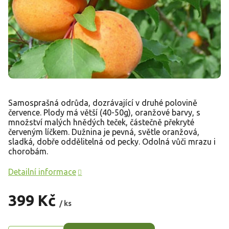
Samosprašná odrůda, dozrávající v druhé polovině
července. Plody má větší (40-50g), oranžové barvy, s
množství malých hnědých teček, částečně překryté
červeným líčkem. Dužnina je pevná, světle oranžová,
sladká, dobře oddělitelná od pecky. Odolná vůči mrazu i
chorobám.
Detailní informace
399 Kč
/ ks
Měrná