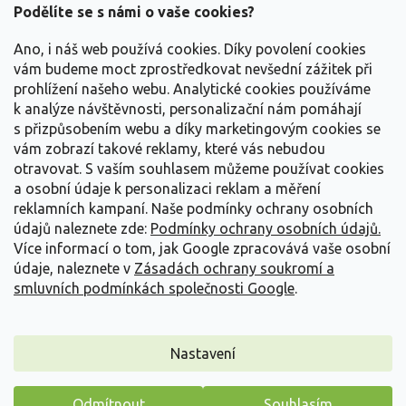
a
Podělíte se s námi o vaše cookies?
t
Vše o nákupu
í
Ano, i náš web používá cookies. Díky povolení cookies
vám budeme moct zprostředkovat nevšední zážitek při
prohlížení našeho webu. Analytické cookies používáme
Informace pro Vás
k analýze návštěvnosti, personalizační nám pomáhají
s přizpůsobením webu a díky marketingovým cookies se
Kontakujte nás
vám zobrazí takové reklamy, které vás nebudou
otravovat.
S vaším souhlasem můžeme používat cookies
a osobní údaje k personalizaci reklam a měření
reklamních kampaní. Naše podmínky ochrany osobních
údajů naleznete zde:
Podmínky ochrany osobních údajů.
Více informací o tom, jak Google zpracovává vaše osobní
údaje, naleznete v
Zásadách ochrany soukromí a
smluvních podmínkách společnosti Google
.
Vytvořil Shoptet
Nastavení
Copyright 2026
Zahradnictví Spomyšl
. Všechna práva
Odmítnout
Souhlasím