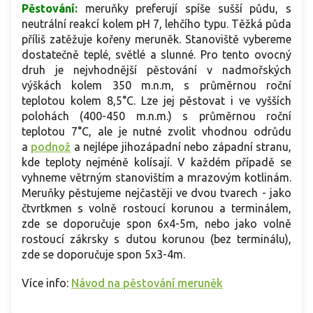
Pěstování:
meruňky preferují spíše sušší půdu, s
neutrální reakcí kolem pH 7, lehčího typu. Těžká půda
příliš zatěžuje kořeny meruněk. Stanoviště vybereme
dostatečně teplé, světlé a slunné. Pro tento ovocný
druh je nejvhodnější pěstování v nadmořských
výškách kolem 350 m.n.m, s průměrnou roční
teplotou kolem 8,5°C. Lze jej pěstovat i ve vyšších
polohách (400-450 m.n.m.) s průměrnou roční
teplotou 7°C, ale je nutné zvolit vhodnou odrůdu
a
podnož
a nejlépe jihozápadní nebo západní stranu,
kde teploty nejméně kolísají. V každém případě se
vyhneme větrným stanovištím a mrazovým kotlinám.
Meruňky pěstujeme nejčastěji ve dvou tvarech - jako
čtvrtkmen s volně rostoucí korunou a terminálem,
zde se doporučuje spon 6x4-5m, nebo jako volně
rostoucí zákrsky s dutou korunou (bez terminálu),
zde se doporučuje spon 5x3-4m.
Více info:
Návod na pěstování meruněk