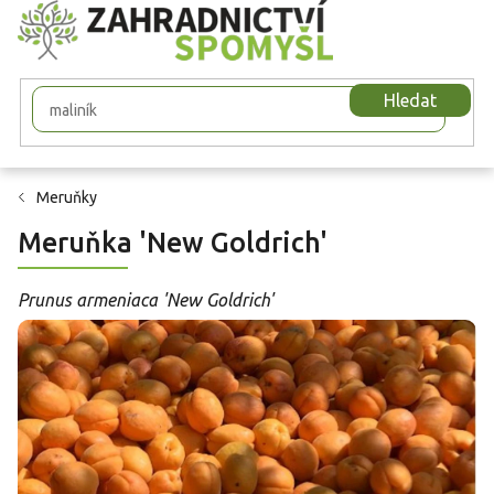
Přejít
na
obsah
Hledat
Meruňky
Meruňka 'New Goldrich'
Prunus armeniaca 'New Goldrich'