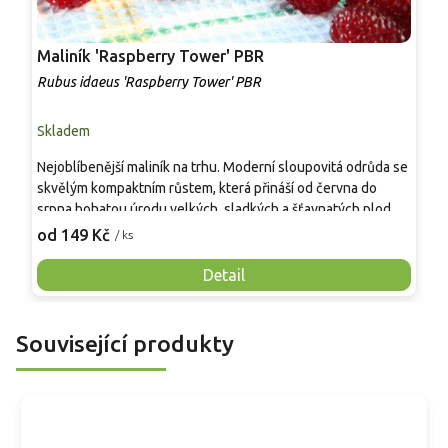
Maliník 'Raspberry Tower' PBR
P
'
Rubus idaeus 'Raspberry Tower' PBR
C
Skladem
S
Nejoblíbenější maliník na trhu. Moderní sloupovitá odrůda se
M
skvělým kompaktním růstem, která přináší od června do
A
srpna bohatou úrodu velkých, sladkých a šťavnatých plodů.
v
Pevné vzpřímené výhony tvoří elegantní habitus bez
j
od 149 Kč
o
/ ks
nutnosti opory, ideální pro nádoby, balkony i malé zahrady.
n
Mrazuvzdornost do −25 °C a spolehlivá vitalita z něj dělají
V
Detail
skvělou volbu pro každého pěstitele.
Související produkty