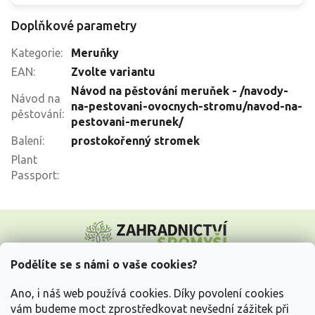
Doplňkové parametry
Kategorie
:
Meruňky
EAN
:
Zvolte variantu
Návod na pěstování meruňek - /navody-
Návod na
na-pestovani-ovocnych-stromu/navod-na-
pěstování
:
pestovani-merunek/
Balení
:
prostokořenný stromek
Plant
Passport
:
Z
á
p
a
Podělíte se s námi o vaše cookies?
t
Vše o nákupu
í
Ano, i náš web používá cookies. Díky povolení cookies
vám budeme moct zprostředkovat nevšední zážitek při