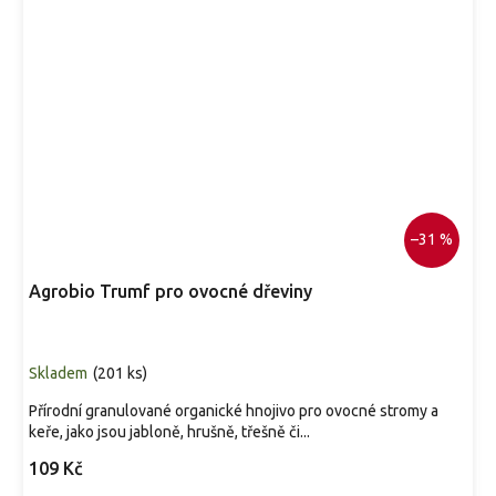
–31 %
Agrobio Trumf pro ovocné dřeviny
Skladem
(
201 ks
)
Přírodní granulované organické hnojivo pro ovocné stromy a
keře, jako jsou jabloně, hrušně, třešně či...
109 Kč