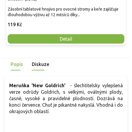
Zásobní tabletové hnojivo pro ovocné stromy a keře zajišťuje
dlouhodobou výživu až 12 měsíců díky...
119 Kč
Detail
Popis
Diskuze
Meruňka 'New Goldrich'
- šlechtitelsky vylepšená
verze odrůdy Goldrich, s velkými, oválnými plody,
časné, vysoké a pravidelné plodnosti. Dozrává na
konci července. Chuť je pikantně nakyslá. Vhodná i do
okrajových oblastí.