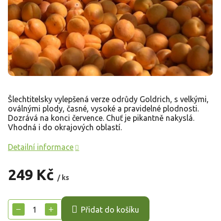
Šlechtitelsky vylepšená verze odrůdy Goldrich, s velkými,
oválnými plody, časné, vysoké a pravidelné plodnosti.
Dozrává na konci července. Chuť je pikantně nakyslá.
Vhodná i do okrajových oblastí.
Detailní informace
249 Kč
/ ks
Měrná
cena:
−
+
Přidat do košíku