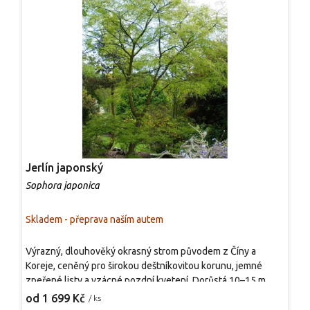
Jerlín japonský
Z
Sophora japonica
C
Skladem - přeprava naším autem
S
Výrazný, dlouhověký okrasný strom původem z Číny a
D
Koreje, ceněný pro širokou deštníkovitou korunu, jemné
s
zpeřené listy a vzácné pozdní kvetení. Dorůstá 10–15 m, má
z
rozložitou, lehce převislou korunu a vytváří vzdušný stín.
v
od 1 699 Kč
o
/ ks
Kvete v červenci až srpnu krémově bílými, silně
k