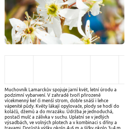
Muchovník Lamarckův spojuje jarní květ, letní úrodu a
podzimní vybarvení. V zahradě tvoří přirozeně
vícekmenný keř či menší strom, dobře snáší i lehce
vápenité půdy. Květy lákají opylovače, plody se hodí do
koláčů, džemů a do mrazáku. Údržba je jednoduchá,
postačí mulč a zálivka v suchu. Uplatní se v jedlých
výsadbách, ve volných plotech a v kombinaci s dříny a
travami. Dorůstá výšky okolo 4–6 m a šířky okolo 3–4 m.