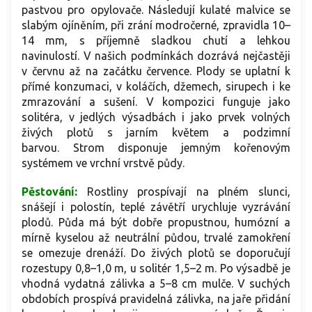
pastvou pro opylovače. Následují kulaté malvice se
slabým ojíněním, při zrání modročerné, zpravidla 10–
14 mm, s příjemně sladkou chutí a lehkou
navinulostí. V našich podmínkách dozrává nejčastěji
v červnu až na začátku července. Plody se uplatní k
přímé konzumaci, v koláčích, džemech, sirupech i ke
zmrazování a sušení. V kompozici funguje jako
solitéra, v jedlých výsadbách i jako prvek volných
živých plotů s jarním květem a podzimní
barvou. Strom disponuje jemným kořenovým
systémem ve vrchní vrstvě půdy.
Pěstování:
Rostliny prospívají na plném slunci,
snášejí i polostín, teplé závětří urychluje vyzrávání
plodů. Půda má být dobře propustnou, humózní a
mírně kyselou až neutrální půdou, trvalé zamokření
se omezuje drenáží. Do živých plotů se doporučují
rozestupy 0,8–1,0 m, u solitér 1,5–2 m. Po výsadbě je
vhodná vydatná zálivka a 5–8 cm mulče. V suchých
obdobích prospívá pravidelná zálivka, na jaře přidání