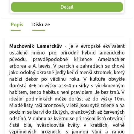
medonosnými květy v nápadných latách. Po odkvětu tvoří
ž
Detail
dekorativní lusky. Je mrazuvzdorný, dlouhověký a vhodný
j
jako solitéra do zahrad, parků i městských výsadeb.
c
Popis
Diskuze
t
Muchovník Lamarckův
- je v evropské ekvivalent
ustálené jméno pro přírodní hybrid amerického
původu, pravděpodobně křížence Amelanchier
arborea a A. laevis. V parcích a zahradách se chová
jako odolný okrasně jedlý keř či menší stromek, který
nabízí dekor po většinu roku. V kultuře obvykle
dorůstá 4–6 m výšky a 3–4 m šířky s vícekmenným
habitem, tento habitus není pravidlem. Je bez trnů. V
ideální podmínkách může dorůst až do výšky 10m.
Mladé listy raší bronzově, v létě jsou sytě zelené a na
podzim se barví do žlutých, oranžových až červených
odstínů. V dubnu až květnu se při rašení listů otevírají
čistě bílé, hvězdicovité květy v kratších, volně
vzpřímených hroznech, s jemnou vůní a ranou