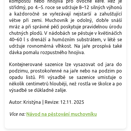
kompostu nebo hnojiva pro ovocné keře. Řez je
střídmý, po 4.–5. roce se udržuje 8–12 silných výhonů
a každoročně se vyřezávají nejstarší a zahušťující
větve při zemi. Muchovník je odolný, dobře snáší
mráz a při správné péči poskytuje pravidelnou úrodu
chutných plodů. V nádobách se pěstuje v květináčích
40–60 l s drenáží a humózním substrátem, v létě se
udržuje rovnoměrná vlhkost. Na jaře prospívá také
dávka pomalu rozpustného hnojiva.
Kontejnerované sazenice lze vysazovat od jara do
podzimu, prostokořenné na jaře nebo na podzim po
opadu listů. Při výsadbě se sazenice umisťuje o
několik centimetrů hlouběji, než rostla ve školce a po
výsadbě se důkladně zalije.
Autor: Kristýna | Revize: 12.11. 2025
Více na:
Návod na pěstování muchovníku