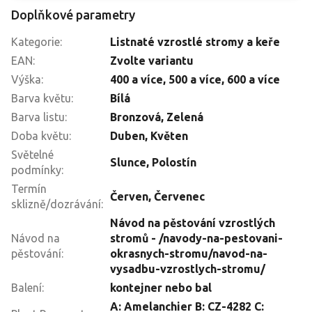
Doplňkové parametry
Kategorie
:
Listnaté vzrostlé stromy a keře
EAN
:
Zvolte variantu
Výška
:
400 a více
,
500 a více
,
600 a více
Barva květu
:
Bílá
Barva listu
:
Bronzová
,
Zelená
Doba květu
:
Duben
,
Květen
Světelné
Slunce
,
Polostín
podmínky
:
Termín
Červen
,
Červenec
sklizně/dozrávání
:
Návod na pěstování vzrostlých
Návod na
stromů - /navody-na-pestovani-
pěstování
:
okrasnych-stromu/navod-na-
vysadbu-vzrostlych-stromu/
Balení
:
kontejner nebo bal
A: Amelanchier B: CZ-4282 C: