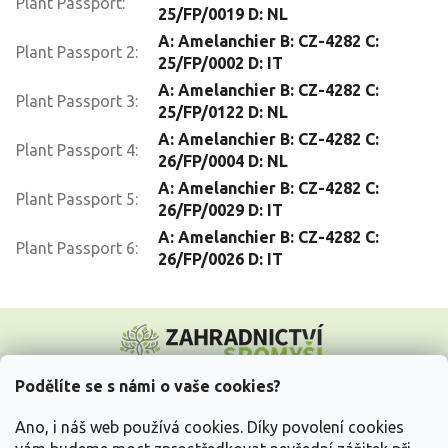
Plant Passport
:
25/FP/0019 D: NL
A: Amelanchier B: CZ-4282 C:
Plant Passport 2
:
25/FP/0002 D: IT
A: Amelanchier B: CZ-4282 C:
Plant Passport 3
:
25/FP/0122 D: NL
A: Amelanchier B: CZ-4282 C:
Plant Passport 4
:
26/FP/0004 D: NL
A: Amelanchier B: CZ-4282 C:
Plant Passport 5
:
26/FP/0029 D: IT
A: Amelanchier B: CZ-4282 C:
Plant Passport 6
:
26/FP/0026 D: IT
Z
á
p
a
Podělíte se s námi o vaše cookies?
t
Vše o nákupu
í
Ano, i náš web používá cookies. Díky povolení cookies