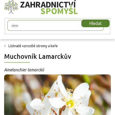
Přejít
na
obsah
Hledat
Listnaté vzrostlé stromy a keře
Muchovník Lamarckův
Amelanchier lamarckii