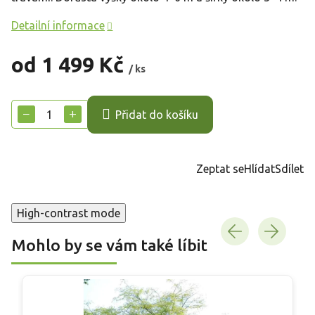
Detailní informace
od
1 499 Kč
/ ks
Měrná
cena:
−
+
Přidat do košíku
Zeptat se
Hlídat
Sdílet
High-contrast mode
Mohlo by se vám také líbit