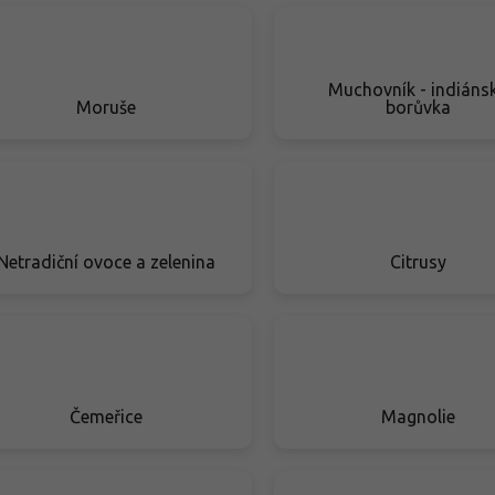
Muchovník - indiáns
Moruše
borůvka
Netradiční ovoce a zelenina
Citrusy
Čemeřice
Magnolie