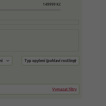
149999
Kč
ní
Typ opylení (pohlaví rostliny)
Vymazat filtry