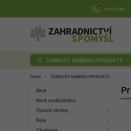
Přejít
undefined
na
obsah
ZOBRAZIT NABÍDKU PRODUKTŮ
Domů
ZOBRAZIT NABÍDKU PRODUKTŮ
P
Pr
Přeskočit
Akce
o
kategorie
s
Nově naskladněno
t
Ovocné stromy
r
a
Růže
n
Cibuloviny