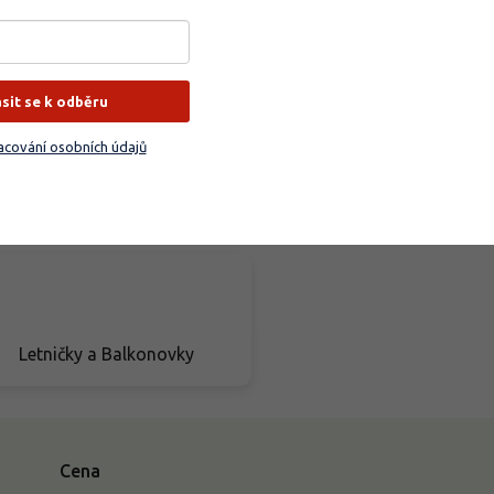
Balkóny a terasy
Vřesy a vřesovce
ásit se k odběru
cování osobních údajů
Hnojiva
Dárkové poukazy
Letničky a Balkonovky
Cena