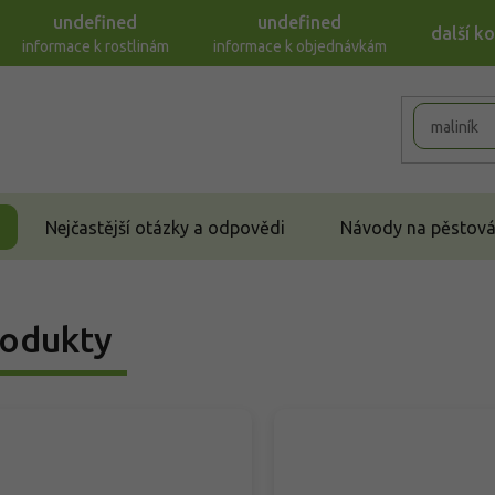
undefined
undefined
další k
informace k rostlinám
informace k objednávkám
Nejčastější otázky a odpovědi
Návody na pěstován
odukty