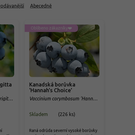
rodávanější
Abecedně
Oblíbeno zákazníky❤️
gitta
Kanadská borůvka
'Hannah's Choice'
igitta
Vaccinium corymbosum 'Hannah
´s Choice'
Skladem
(
226 ks
)
ní
Raná odrůda severní vysoké borůvky