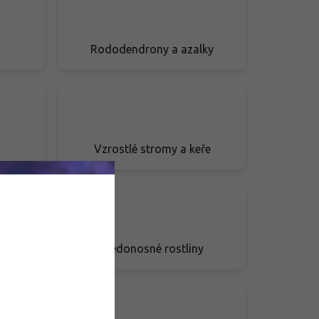
Rododendrony a azalky
Vzrostlé stromy a keře
y
Medonosné rostliny