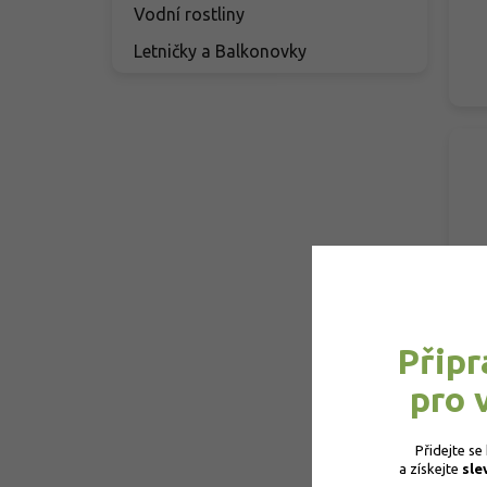
Vodní rostliny
Letničky a Balkonovky
Připr
pro 
Přidejte se
a získejte 
sle