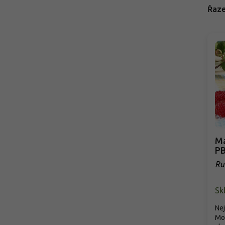
Řaze
Ma
P
Ru
PB
Sk
Nej
Mod