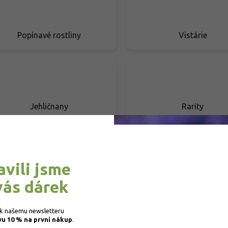
Popínavé rostliny
Vistárie
Jehličnany
Rarity
avili jsme
Živé ploty
Stálezelené rostlin
vás dárek
 k našemu newsletteru 
vu 10 % na první nákup
.