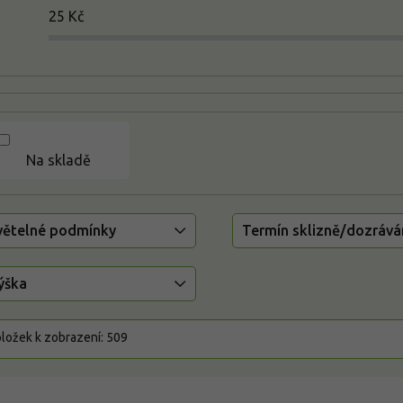
25
Kč
Na skladě
větelné podmínky
Termín sklizně/dozrává
ýška
ložek k zobrazení:
509