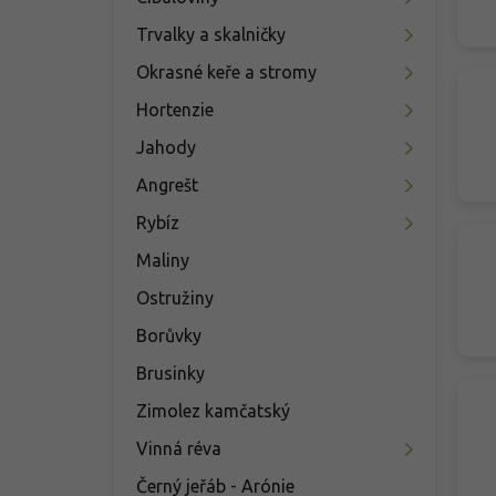
n
í
Trvalky a skalničky
p
Okrasné keře a stromy
a
n
Hortenzie
e
Jahody
l
Angrešt
Rybíz
Maliny
Ostružiny
Borůvky
Brusinky
Zimolez kamčatský
Vinná réva
Černý jeřáb - Arónie