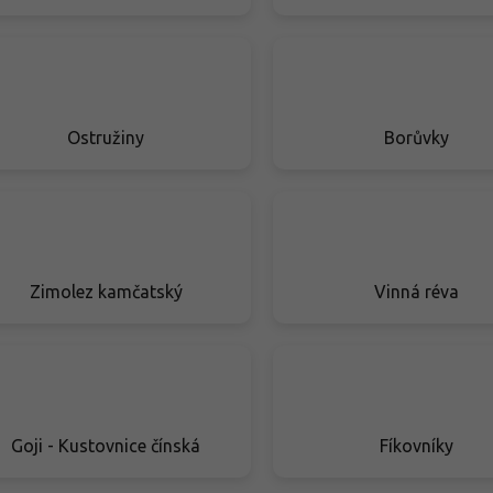
Ostružiny
Borůvky
Zimolez kamčatský
Vinná réva
Goji - Kustovnice čínská
Fíkovníky