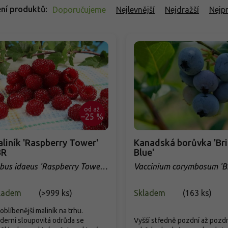
ní produktů
Doporučujeme
Nejlevnější
Nejdražší
Nejp
od
až
–25 %
liník 'Raspberry Tower'
Kanadská borůvka 'Bri
BR
Blue'
bus idaeus 'Raspberry Tower'
Vaccinium corymbosum 'Br
R
Blue'
ladem
(
>999 ks
)
Skladem
(
163 ks
)
oblíbenější maliník na trhu.
erní sloupovitá odrůda se
Vyšší středně pozdní až pozd