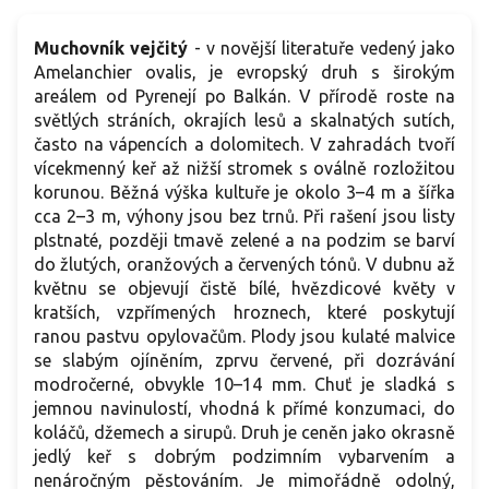
Muchovník vejčitý
- v novější literatuře vedený jako
Amelanchier ovalis, je evropský druh s širokým
areálem od Pyrenejí po Balkán. V přírodě roste na
světlých stráních, okrajích lesů a skalnatých sutích,
často na vápencích a dolomitech. V zahradách tvoří
vícekmenný keř až nižší stromek s oválně rozložitou
korunou. Běžná výška kultuře je okolo 3–4 m a šířka
cca 2–3 m, výhony jsou bez trnů. Při rašení jsou listy
plstnaté, později tmavě zelené a na podzim se barví
do žlutých, oranžových a červených tónů. V dubnu až
květnu se objevují čistě bílé, hvězdicové květy v
kratších, vzpřímených hroznech, které poskytují
ranou pastvu opylovačům. Plody jsou kulaté malvice
se slabým ojíněním, zprvu červené, při dozrávání
modročerné, obvykle 10–14 mm. Chuť je sladká s
jemnou navinulostí, vhodná k přímé konzumaci, do
koláčů, džemech a sirupů. Druh je ceněn jako okrasně
jedlý keř s dobrým podzimním vybarvením a
nenáročným pěstováním. Je mimořádně odolný,