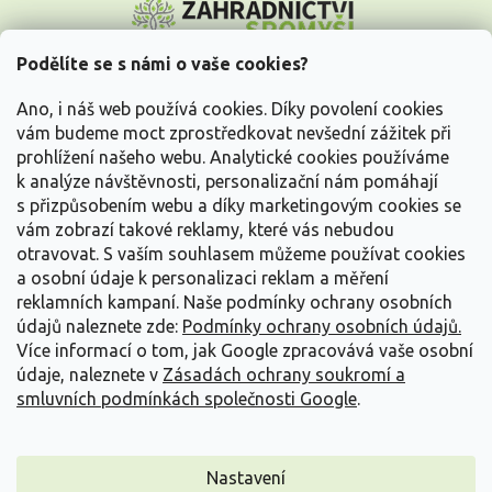
á
p
a
Podělíte se s námi o vaše cookies?
t
Vše o nákupu
í
Ano, i náš web používá cookies. Díky povolení cookies
vám budeme moct zprostředkovat nevšední zážitek při
prohlížení našeho webu. Analytické cookies používáme
Informace pro Vás
k analýze návštěvnosti, personalizační nám pomáhají
s přizpůsobením webu a díky marketingovým cookies se
Kontakujte nás
vám zobrazí takové reklamy, které vás nebudou
otravovat.
S vaším souhlasem můžeme používat cookies
a osobní údaje k personalizaci reklam a měření
reklamních kampaní. Naše podmínky ochrany osobních
údajů naleznete zde:
Podmínky ochrany osobních údajů.
Více informací o tom, jak Google zpracovává vaše osobní
údaje, naleznete v
Zásadách ochrany soukromí a
smluvních podmínkách společnosti Google
.
Vytvořil Shoptet
Nastavení