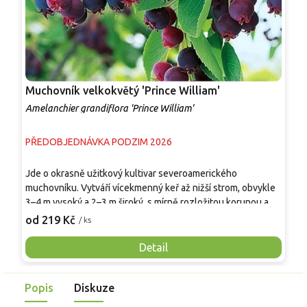
Muchovník velkokvětý 'Prince William'
M
Amelanchier grandiflora 'Prince William'
A
PŘEDOBJEDNÁVKA PODZIM 2026
P
Jde o okrasně užitkový kultivar severoamerického
T
muchovníku. Vytváří vícekmenný keř až nižší strom, obvykle
‘
3–4 m vysoký a 2–3 m široký, s mírně rozložitou korunou a
č
kořenovými výmladky. V dubnu nese bílé pětičetné květy v
p
od 219 Kč
o
/ ks
hroznech, plody – kulaté malvice 12–15 mm s
S
modrofialovým ojíněním – dozrávají postupně v červnu až
o
Detail
červenci. Jsou sladké, s lehce mandlovým tónem, vhodné k
s
přímé konzumaci, do koláčů, dření, džemů i na sušení. Listy
Popis
Diskuze
se na podzim barví do oranžových a červených odstínů.