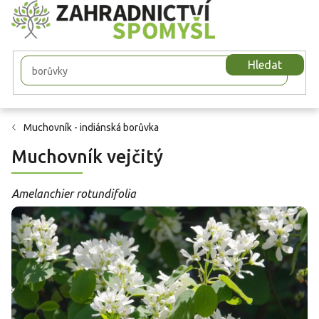
Přejít
na
obsah
Hledat
Muchovník - indiánská borůvka
Muchovník vejčitý
Amelanchier rotundifolia