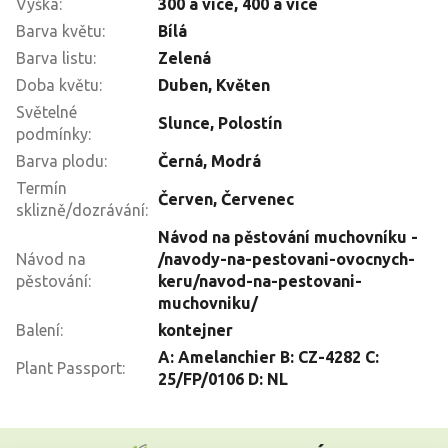
Výška
:
300 a více
,
400 a více
Barva květu
:
Bílá
Barva listu
:
Zelená
Doba květu
:
Duben
,
Květen
Světelné
Slunce
,
Polostín
podmínky
:
Barva plodu
:
Černá
,
Modrá
Termín
Červen
,
Červenec
sklizně/dozrávání
:
Návod na pěstování muchovníku -
Návod na
/navody-na-pestovani-ovocnych-
pěstování
:
keru/navod-na-pestovani-
muchovniku/
Balení
:
kontejner
A: Amelanchier B: CZ-4282 C:
Plant Passport
:
25/FP/0106 D: NL
Z