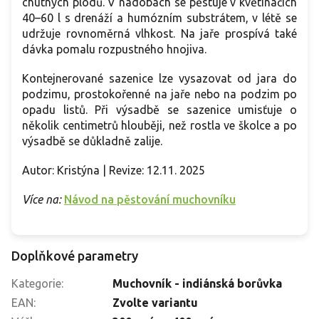
chutných plodů. V nádobách se pěstuje v květináčích
40–60 l s drenáží a humózním substrátem, v létě se
udržuje rovnoměrná vlhkost. Na jaře prospívá také
dávka pomalu rozpustného hnojiva.
Kontejnerované sazenice lze vysazovat od jara do
podzimu, prostokořenné na jaře nebo na podzim po
opadu listů. Při výsadbě se sazenice umisťuje o
několik centimetrů hlouběji, než rostla ve školce a po
výsadbě se důkladně zalije.
Autor: Kristýna | Revize: 12.11. 2025
Více na:
Návod na pěstování muchovníku
Doplňkové parametry
Kategorie
:
Muchovník - indiánská borůvka
EAN
:
Zvolte variantu