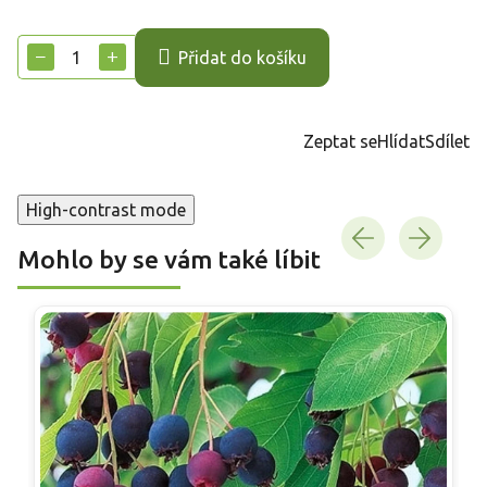
Měrná
cena:
−
+
Přidat do košíku
Zeptat se
Hlídat
Sdílet
High-contrast mode
Mohlo by se vám také líbit