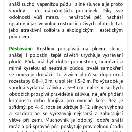
snáší sucho, vápenitou půdu i silné slunce a je proto
vhodný i do náročnějších podmínek. Díky své
odolnosti vůči mrazu i nenáročné péči nachází
uplatnění jak ve volně rostoucích živých plotech, tak
jako atraktivní solitéra s ekologickým i estetickým
přínosem.
Pěstování:
Rostliny prospívají na plném slunci,
snášejí i polostín, teplé závětří urychluje vyzrávání
plodů. Půda má být dobře propustnou, humózní a
mírně kyselou až neutrální půdou, trvalé zamokření
se omezuje drenáží. Do živých plotů se doporučují
rozestupy 0,8–1,0 m, u solitér 1,5–2 m. Po výsadbě je
vhodná vydatná zálivka a 5–8 cm mulče. V suchých
obdobích prospívá pravidelná zálivka, na jaře přidání
kompostu nebo hnojiva pro ovocné keře. Řez je
střídmý, po 4.–5. roce se udržuje 8–12 silných výhonů
a každoročně se vyřezávají nejstarší a zahušťující
větve při zemi. Muchovník je odolný, dobře snáší
mráz a při správné péči poskytuje pravidelnou úrodu