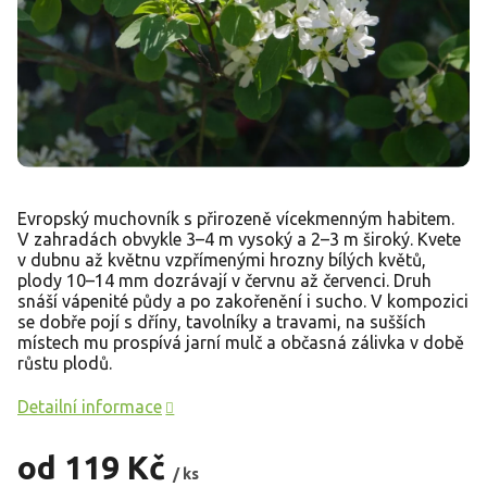
Evropský muchovník s přirozeně vícekmenným habitem.
V zahradách obvykle 3–4 m vysoký a 2–3 m široký. Kvete
v dubnu až květnu vzpřímenými hrozny bílých květů,
plody 10–14 mm dozrávají v červnu až červenci. Druh
snáší vápenité půdy a po zakořenění i sucho. V kompozici
se dobře pojí s dříny, tavolníky a travami, na sušších
místech mu prospívá jarní mulč a občasná zálivka v době
růstu plodů.
Detailní informace
od
119 Kč
/ ks