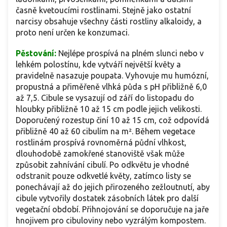
časně kvetoucími rostlinami. Stejně jako ostatní
narcisy obsahuje všechny části rostliny alkaloidy, a
proto není určen ke konzumaci.
Pěstování:
Nejlépe prospívá na plném slunci nebo v
lehkém polostínu, kde vytváří největší květy a
pravidelně nasazuje poupata. Vyhovuje mu humózní,
propustná a přiměřeně vlhká půda s pH přibližně 6,0
až 7,5. Cibule se vysazují od září do listopadu do
hloubky přibližně 10 až 15 cm podle jejich velikosti.
Doporučený rozestup činí 10 až 15 cm, což odpovídá
přibližně 40 až 60 cibulím na m². Během vegetace
rostlinám prospívá rovnoměrná půdní vlhkost,
dlouhodobě zamokřené stanoviště však může
způsobit zahnívání cibulí. Po odkvětu je vhodné
odstranit pouze odkvetlé květy, zatímco listy se
ponechávají až do jejich přirozeného zežloutnutí, aby
cibule vytvořily dostatek zásobních látek pro další
vegetační období. Přihnojování se doporučuje na jaře
hnojivem pro cibuloviny nebo vyzrálým kompostem.