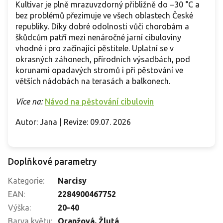
Kultivar je plně mrazuvzdorný přibližně do −30 °C a
bez problémů přezimuje ve všech oblastech České
republiky. Díky dobré odolnosti vůči chorobám a
škůdcům patří mezi nenáročné jarní cibuloviny
vhodné i pro začínající pěstitele. Uplatní se v
okrasných záhonech, přírodních výsadbách, pod
korunami opadavých stromů i při pěstování ve
větších nádobách na terasách a balkonech.
Více na:
Návod na pěstování cibulovin
Autor: Jana | Revize: 09.07. 2026
Doplňkové parametry
Kategorie
:
Narcisy
EAN
:
2284900467752
Výška
:
20-40
Barva květu
:
Oranžová
,
Žlutá