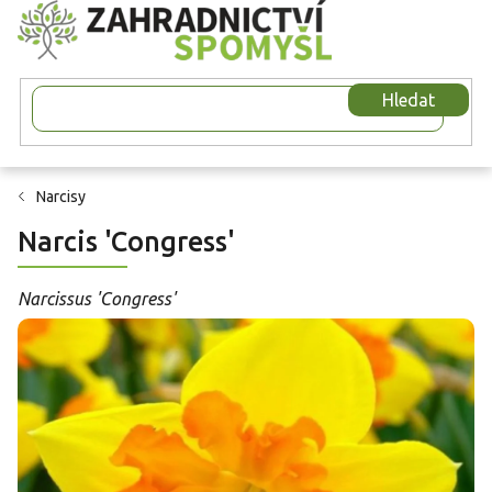
Přejít
na
obsah
Hledat
Narcisy
Narcis 'Congress'
Narcissus 'Congress'