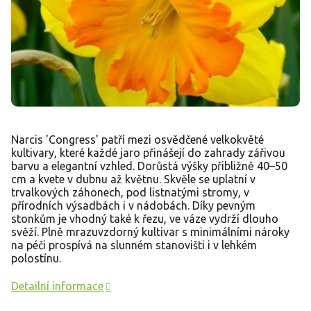
Narcis 'Congress' patří mezi osvědčené velkokvěté
kultivary, které každé jaro přinášejí do zahrady zářivou
barvu a elegantní vzhled. Dorůstá výšky přibližně 40–50
cm a kvete v dubnu až květnu. Skvěle se uplatní v
trvalkových záhonech, pod listnatými stromy, v
přírodních výsadbách i v nádobách. Díky pevným
stonkům je vhodný také k řezu, ve váze vydrží dlouho
svěží. Plně mrazuvzdorný kultivar s minimálními nároky
na péči prospívá na slunném stanovišti i v lehkém
polostínu.
Detailní informace