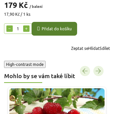
179 Kč
/ balení
Měrná
17,90 Kč / 1 ks
cena:
−
+
Přidat do košíku
Zeptat se
Hlídat
Sdílet
High-contrast mode
Mohlo by se vám také líbit