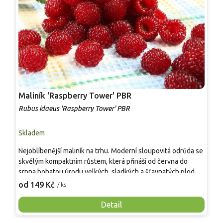
Maliník 'Raspberry Tower' PBR
P
'
Rubus idaeus 'Raspberry Tower' PBR
C
Skladem
S
Nejoblíbenější maliník na trhu. Moderní sloupovitá odrůda se
M
skvělým kompaktním růstem, která přináší od června do
A
srpna bohatou úrodu velkých, sladkých a šťavnatých plodů.
v
Pevné vzpřímené výhony tvoří elegantní habitus bez
j
od 149 Kč
o
/ ks
nutnosti opory, ideální pro nádoby, balkony i malé zahrady.
n
Mrazuvzdornost do −25 °C a spolehlivá vitalita z něj dělají
V
Detail
skvělou volbu pro každého pěstitele.