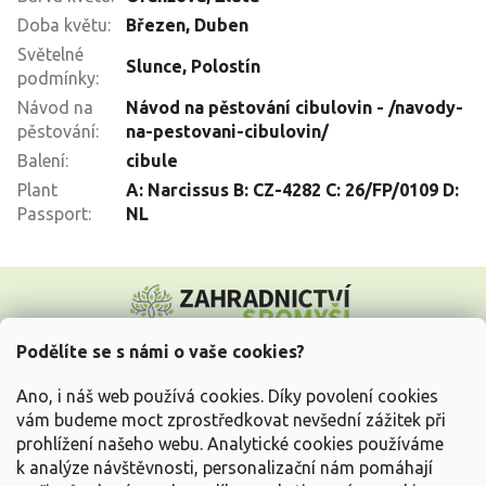
Doba květu
:
Březen
,
Duben
Světelné
Slunce
,
Polostín
podmínky
:
Návod na
Návod na pěstování cibulovin - /navody-
pěstování
:
na-pestovani-cibulovin/
Balení
:
cibule
Plant
A: Narcissus B: CZ-4282 C: 26/FP/0109 D:
Passport
:
NL
Z
á
p
a
Podělíte se s námi o vaše cookies?
t
Vše o nákupu
í
Ano, i náš web používá cookies. Díky povolení cookies
vám budeme moct zprostředkovat nevšední zážitek při
prohlížení našeho webu. Analytické cookies používáme
Informace pro Vás
k analýze návštěvnosti, personalizační nám pomáhají