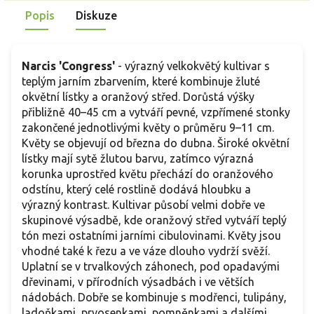
Popis
Diskuze
Narcis 'Congress'
- výrazný velkokvětý kultivar s
teplým jarním zbarvením, které kombinuje žluté
okvětní lístky a oranžový střed. Dorůstá výšky
přibližně 40–45 cm a vytváří pevné, vzpřímené stonky
zakončené jednotlivými květy o průměru 9–11 cm.
Květy se objevují od března do dubna. Široké okvětní
lístky mají sytě žlutou barvu, zatímco výrazná
korunka uprostřed květu přechází do oranžového
odstínu, který celé rostlině dodává hloubku a
výrazný kontrast. Kultivar působí velmi dobře ve
skupinové výsadbě, kde oranžový střed vytváří teplý
tón mezi ostatními jarními cibulovinami. Květy jsou
vhodné také k řezu a ve váze dlouho vydrží svěží.
Uplatní se v trvalkových záhonech, pod opadavými
dřevinami, v přírodních výsadbách i ve větších
nádobách. Dobře se kombinuje s modřenci, tulipány,
ladoňkami, prvosenkami, pomněnkami a dalšími