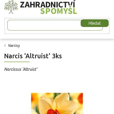
Přejít
na
obsah
Hledat
Narcisy
Narcis 'Altruist' 3ks
Narcissus 'Altruist'