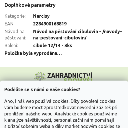
Doplňkové parametry
Kategorie
:
Narcisy
EAN
:
2284900168819
Návod na
Návod na pěstování cibulovin - /navody-
pěstování
:
na-pestovani-cibulovin/
Balení
:
cibule 12/14 - 3ks
Položka byla vyprodána…
Z
á
p
a
Podělíte se s námi o vaše cookies?
t
Vše o nákupu
í
Ano, i náš web používá cookies. Díky povolení cookies
vám budeme moct zprostředkovat nevšední zážitek při
prohlížení našeho webu. Analytické cookies používáme
Informace pro Vás
k analýze návštěvnosti, personalizační nám pomáhají
s přizpůsobením webu a díky marketingovým cookies se