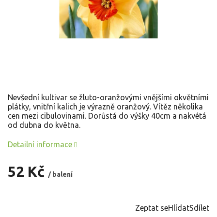
Nevšední kultivar se žluto-oranžovými vnějšími okvětními
plátky, vnitřní kalich je výrazně oranžový. Vítěz několika
cen mezi cibulovinami. Dorůstá do výšky 40cm a nakvétá
od dubna do května.
Detailní informace
52 Kč
/ balení
Měrná
cena:
Zeptat se
Hlídat
Sdílet