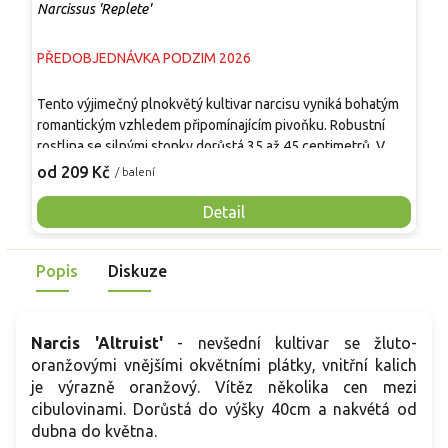
Narcissus 'Replete'
N
PŘEDOBJEDNÁVKA PODZIM 2026
P
Tento výjimečný plnokvětý kultivar narcisu vyniká bohatým
T
romantickým vzhledem připomínajícím pivoňku. Robustní
v
rostlina se silnými stonky dorůstá 35 až 45 centimetrů. V
m
polovině jara rozkvétá květy s krémově bílými vnějšími lístky
r
od 209 Kč
o
/ balení
a hustou zvlněnou korunkou v meruňkově růžových až
s
lososových tónech, které působí luxusně. Květy navíc
s
Detail
příjemně voní. Díky svému elegantnímu vzhledu nejlépe
ž
vynikne ve skupinách na okraji záhonů nebo jako solitér v
v
Popis
Diskuze
nádobách na terase. Představuje ideální volbu pro pěstitele,
d
kteří chtějí do své zahrady vnést nádech sofistikovanosti,
p
což je hlavní přednost, kterou tento kultivar nabízí.
p
t
Narcis 'Altruist'
- nevšední kultivar se žluto-
oranžovými vnějšími okvětními plátky, vnitřní kalich
je výrazně oranžový. Vítěz několika cen mezi
cibulovinami. Dorůstá do výšky 40cm a nakvétá od
dubna do května.