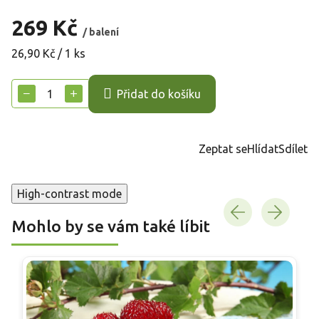
269 Kč
/ balení
Měrná
26,90 Kč / 1 ks
cena:
−
+
Přidat do košíku
Zeptat se
Hlídat
Sdílet
High-contrast mode
Mohlo by se vám také líbit