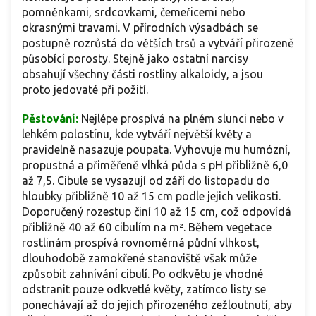
pomněnkami, srdcovkami, čemeřicemi nebo
okrasnými travami. V přírodních výsadbách se
postupně rozrůstá do větších trsů a vytváří přirozeně
působící porosty. Stejně jako ostatní narcisy
obsahují všechny části rostliny alkaloidy, a jsou
proto jedovaté při požití.
Pěstování:
Nejlépe prospívá na plném slunci nebo v
lehkém polostínu, kde vytváří největší květy a
pravidelně nasazuje poupata. Vyhovuje mu humózní,
propustná a přiměřeně vlhká půda s pH přibližně 6,0
až 7,5. Cibule se vysazují od září do listopadu do
hloubky přibližně 10 až 15 cm podle jejich velikosti.
Doporučený rozestup činí 10 až 15 cm, což odpovídá
přibližně 40 až 60 cibulím na m². Během vegetace
rostlinám prospívá rovnoměrná půdní vlhkost,
dlouhodobě zamokřené stanoviště však může
způsobit zahnívání cibulí. Po odkvětu je vhodné
odstranit pouze odkvetlé květy, zatímco listy se
ponechávají až do jejich přirozeného zežloutnutí, aby