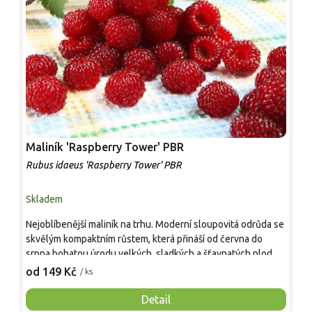
Maliník 'Raspberry Tower' PBR
P
'
Rubus idaeus 'Raspberry Tower' PBR
C
Skladem
S
Nejoblíbenější maliník na trhu. Moderní sloupovitá odrůda se
M
skvělým kompaktním růstem, která přináší od června do
A
srpna bohatou úrodu velkých, sladkých a šťavnatých plodů.
v
Pevné vzpřímené výhony tvoří elegantní habitus bez
j
od 149 Kč
o
/ ks
nutnosti opory, ideální pro nádoby, balkony i malé zahrady.
n
Mrazuvzdornost do −25 °C a spolehlivá vitalita z něj dělají
V
Detail