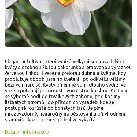
Elegantní kultivar, který vyniká velkými sněhově bílými
květy s drobnou žlutou pakorunkou lemovanou výraznou
červenou linkou. Kvete na přelomu dubna a května, kdy
prodlužuje období jarního kvetení i po odkvětu většiny
běžných narcisů. Květy příjemně voní, dlouho vydrží ve
váze a přitahují pozornost svou čistou kresbou. Kultivar
se výborně hodí do trvalkových záhonů, pod koruny
listnatých stromů i do přírodních výsadeb, kde se
postupně rozrůstá do bohatých trsů. Je plně
mrazuvzdorný, nenáročný na pěstování a při vhodném
stanovišti každoročně spolehlivě vykvétá.
Detailní informace