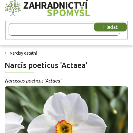
Přejít
na
obsah
Hledat
Narcisy ostatní
Narcis poeticus 'Actaea'
Narcissus poeticus 'Actaea'