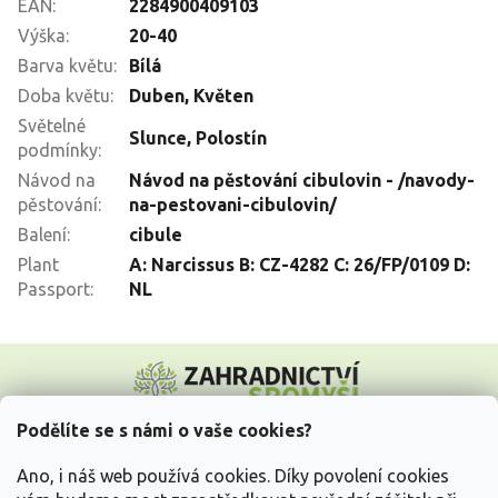
EAN
:
2284900409103
Výška
:
20-40
Barva květu
:
Bílá
Doba květu
:
Duben
,
Květen
Světelné
Slunce
,
Polostín
podmínky
:
Návod na
Návod na pěstování cibulovin - /navody-
pěstování
:
na-pestovani-cibulovin/
Balení
:
cibule
Plant
A: Narcissus B: CZ-4282 C: 26/FP/0109 D:
Passport
:
NL
Z
á
p
a
Podělíte se s námi o vaše cookies?
t
Vše o nákupu
í
Ano, i náš web používá cookies. Díky povolení cookies