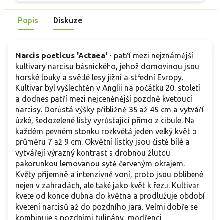
skvělou volbu pro každého pěstitele.
Popis
Diskuze
Narcis poeticus 'Actaea'
- patří mezi nejznámější
kultivary narcisu básnického, jehož domovinou jsou
horské louky a světlé lesy jižní a střední Evropy.
Kultivar byl vyšlechtěn v Anglii na počátku 20. století
a dodnes patří mezi nejceněnější pozdně kvetoucí
narcisy. Dorůstá výšky přibližně 35 až 45 cm a vytváří
úzké, šedozelené listy vyrůstající přímo z cibule. Na
každém pevném stonku rozkvétá jeden velký květ o
průměru 7 až 9 cm. Okvětní lístky jsou čistě bílé a
vytvářejí výrazný kontrast s drobnou žlutou
pakorunkou lemovanou sytě červeným okrajem.
Květy příjemně a intenzivně voní, proto jsou oblíbené
nejen v zahradách, ale také jako květ k řezu. Kultivar
kvete od konce dubna do května a prodlužuje období
kvetení narcisů až do pozdního jara. Velmi dobře se
kombinuje s pozdními tulipány, modřenci,