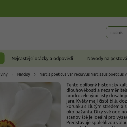
Nejčastější otázky a odpovědi
Návody na pěstován
oviny
Narcisy
Narcis poeticus var. recurvus
Narcissus poeticus v
Tento oblíbený historický kul
dlouhověkostí a nezaměniteln
modrozelenými listy dosahuje
jara. Květy mají čistě bílé, 
korunku s žlutým středem a 
oko bažanta. Díky své odolnos
stanoviště je ideální pro výsa
Představuje spolehlivou volbu