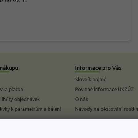
ž do -28 °C.
 nákupu
Informace pro Vás
Slovník pojmů
a a platba
Povinné informace UKZÚZ
 lhůty objednávek
O nás
livky k parametrům a balení
Návody na pěstování rostli
pení od kupní smlouvy
mace