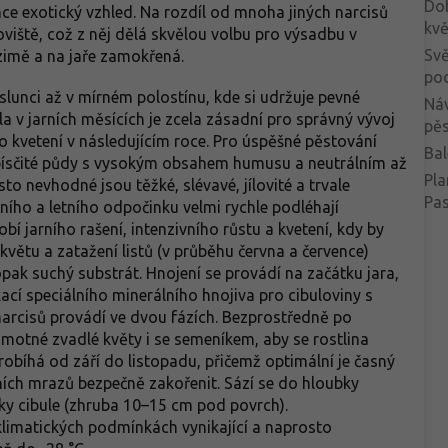
Do
hce exotický vzhled. Na rozdíl od mnoha jiných narcisů
kvě
noviště, což z něj dělá skvělou volbu pro výsadbu v
Svě
v zimě a na jaře zamokřená.
po
slunci až v mírném polostínu, kde si udržuje pevné
Ná
la v jarních měsících je zcela zásadní pro správný vývoj
pěs
 kvetení v následujícím roce. Pro úspěšné pěstování
Bal
topísčité půdy s vysokým obsahem humusu a neutrálním až
Pla
o nevhodné jsou těžké, slévavé, jílovité a trvale
Pa
ího a letního odpočinku velmi rychle podléhají
bí jarního rašení, intenzivního růstu a kvetení, kdy by
ětu a zatažení listů (v průběhu června a července)
opak suchý substrát. Hnojení se provádí na začátku jara,
likací speciálního minerálního hnojiva pro cibuloviny s
narcisů provádí ve dvou fázích. Bezprostředně po
motné zvadlé květy i se semeníkem, aby se rostlina
obíhá od září do listopadu, přičemž optimální je časný
ních mrazů bezpečně zakořenit. Sází se do hloubky
ky cibule (zhruba 10–15 cm pod povrch).
klimatických podmínkách vynikající a naprosto