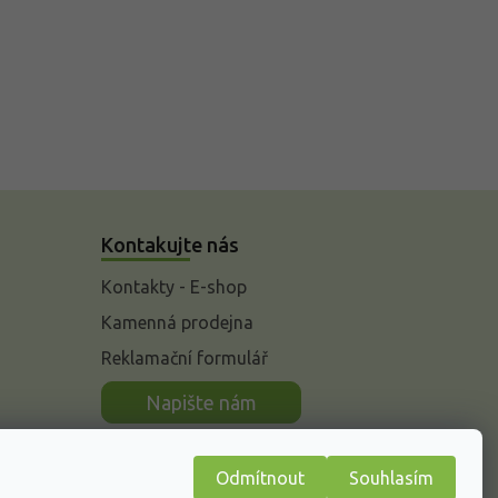
Kontakujte nás
Kontakty - E-shop
Kamenná prodejna
Reklamační formulář
n
Napište nám
Odmítnout
Souhlasím