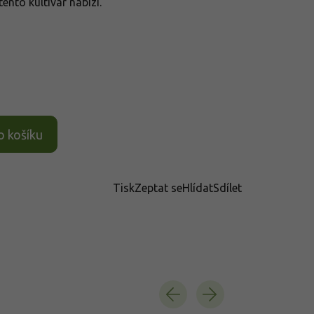
ento kultivar nabízí.
o košíku
Tisk
Zeptat se
Hlídat
Sdílet