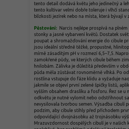
tento detail dodává květu jeho jedinečný a le
tento kultivar velmi dobře toleruje i vlhčí sta
blízkosti jezírek nebo na místa, která bývají 
Pěstování:
Narcis nejlépe prospívá na plném 
stonky a jasné vybarvení květů. Dostatek svět
poupat a shromažďování energie do cibule pro
jsou ideální středně těžké, propustné, hlini
mírně zásaditým pH v rozmezí 6,5–7,5. Naprost
zamokřené půdy, ve kterých cibule během zimn
hnilobám. Zálivka je důležitá především v obdo
půda měla zůstávat rovnoměrně vlhká. Po odkv
rostlina vstupuje do fáze klidu a vyžaduje na
jakmile se objeví první zelené špičky listů, ap
vyšším obsahem draslíku a fosforu. Řez se u 
odkvětu je nutné vylomit nebo odstřihnout sa
nevysilovala tvorbou semen. Výsadba cibulí pr
podzim, aby cibule stihly před příchodem prv
odpovídající dvojnásobku až trojnásobku výš
Mrazuvzdornost dospělých cibulí je v našich 