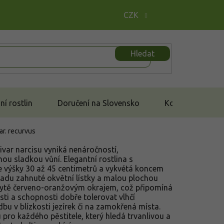
CZK
Hledat
í rostlin
Doručení na Slovensko
Kontakt
ar. recurvus
tivar narcisu vyniká nenáročností,
ou sladkou vůní. Elegantní rostlina s
 výšky 30 až 45 centimetrů a vykvétá koncem
dozadu zahnuté okvětní lístky a malou plochou
sytě červeno-oranžovým okrajem, což připomíná
ti a schopnosti dobře tolerovat vlhčí
dbu v blízkosti jezírek či na zamokřená místa.
 pro každého pěstitele, který hledá trvanlivou a