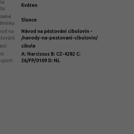
ba
Květen
tu
:
telné
Slunce
dmínky
:
vod na
Návod na pěstování cibulovin -
tování
:
/navody-na-pestovani-cibulovin/
ení
:
cibule
nt
A: Narcissus B: CZ-4282 C:
ssport
:
26/FP/0109 D: NL