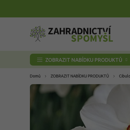
Přejít
na
obsah
ZOBRAZIT NABÍDKU PRODUKTŮ
Domů
ZOBRAZIT NABÍDKU PRODUKTŮ
Cibul