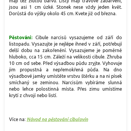
mají též žlutou barvu. Listy mají trávové zabarvení,
jsou asi 1 cm úzké. Stonek nese vždy jeden květ.
Dorůstá do výšky okolo 45 cm. Kvete již od března.
Pěstování:
Cibule narcisů vysazujeme od září do
listopadu. Vysazujte je nejlépe ihned v září, potřebují
delší dobu na zakořenění. Vysazujeme je poměrně
hluboko, cca 15 cm. Záleží na velikosti cibule. Zhruba
10 cm od sebe. Před výsadbou půdu zryjte. Vyhovuje
jim propustná a nepřemokřená půda. Na dno
výsadbové jamky umístěte vrstvu štěrku a na ni písek
smíchaný se zeminou. Narcisům vybíráme slunná
nebo lehce polostinná místa. Přes zimu umístíme
krytí z chvojí nebo listí.
Více na:
Návod na pěstování cibulovin