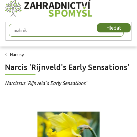
Přejít
na
obsah
Hledat
Narcisy
Narcis 'Rijnveld's Early Sensations'
Narcissus 'Rijnveld´s Early Sensations'