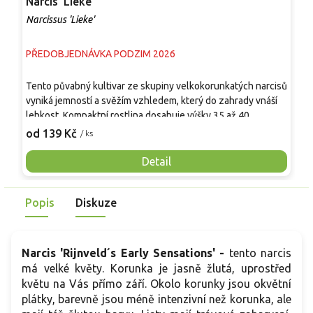
Narcis 'Lieke'
N
Narcissus 'Lieke'
N
PŘEDOBJEDNÁVKA PODZIM 2026
P
N
Tento půvabný kultivar ze skupiny velkokorunkatých narcisů
k
vyniká jemností a svěžím vzhledem, který do zahrady vnáší
k
lehkost. Kompaktní rostlina dosahuje výšky 35 až 40
p
1
centimetrů, což ji činí ideální pro přední části záhonů i
od 139 Kč
/ ks
j
pěstování v nádobách. V polovině jara rozkvétá květy s
n
krémově bílými okvětními lístky a výraznou korunkou v
Detail
v
meruňkových až žlutých odstínech, které se zajímavě
v
prolínají. Květy navíc příjemně voní. Jde o výbornou volbu
p
Popis
Diskuze
pro pěstitele, kteří hledají esteticky vytříbenou a přitom
nenáročnou rostlinu, jež rozzáří každé jarní zákoutí svou
čistotou a jemným barevným akcentem, který tento kultivar
nabízí.
Narcis 'Rijnveld´s Early Sensations' -
tento narcis
má velké květy. Korunka je jasně žlutá, uprostřed
květu na Vás přímo září. Okolo korunky jsou okvětní
plátky, barevně jsou méně intenzivní než korunka, ale