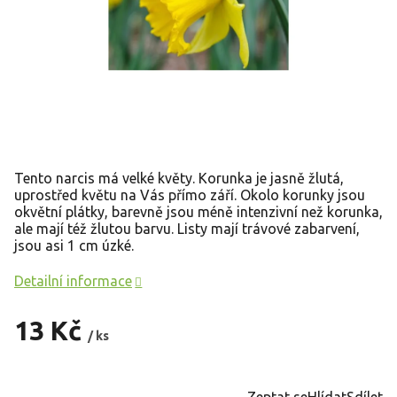
Tento narcis má velké květy. Korunka je jasně žlutá,
uprostřed květu na Vás přímo září. Okolo korunky jsou
okvětní plátky, barevně jsou méně intenzivní než korunka,
ale mají též žlutou barvu. Listy mají trávové zabarvení,
jsou asi 1 cm úzké.
Detailní informace
13 Kč
/ ks
Měrná
cena:
Zeptat se
Hlídat
Sdílet