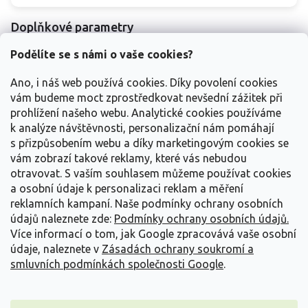
Doplňkové parametry
Kategorie
:
Narcisy
Podělíte se s námi o vaše cookies?
EAN
:
2284900213595
Ano, i náš web používá cookies. Díky povolení cookies
Návod na
Návod na pěstování cibulovin - /navody-
vám budeme moct zprostředkovat nevšední zážitek při
pěstování
:
na-pestovani-cibulovin/
prohlížení našeho webu. Analytické cookies používáme
Balení
:
cibule 10/12
k analýze návštěvnosti, personalizační nám pomáhají
s přizpůsobením webu a díky marketingovým cookies se
Položka byla vyprodána…
vám zobrazí takové reklamy, které vás nebudou
otravovat.
S vaším souhlasem můžeme používat cookies
Z
a osobní údaje k personalizaci reklam a měření
á
reklamních kampaní. Naše podmínky ochrany osobních
p
údajů naleznete zde:
Podmínky ochrany osobních údajů.
a
Více informací o tom, jak Google zpracovává vaše osobní
t
údaje, naleznete v
Zásadách ochrany soukromí a
Vše o nákupu
í
smluvních podmínkách společnosti Google
.
Informace pro Vás