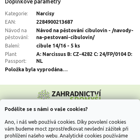
Doplňkové parametry
Kategorie
:
Narcisy
EAN
:
2284900213687
Návod na
Návod na pěstování cibulovin - /navody-
pěstování
:
na-pestovani-cibulovin/
Balení
:
cibule 14/16 - 5 ks
Plant
A: Narcissus B: CZ-4282 C: 24/FP/0104 D:
Passport
:
NL
Položka byla vyprodána…
Z
á
p
a
Podělíte se s námi o vaše cookies?
t
Vše o nákupu
í
Ano, i náš web používá cookies. Díky povolení cookies
vám budeme moct zprostředkovat nevšední zážitek při
prohlížení našeho webu. Analytické cookies používáme
Informace pro Vás