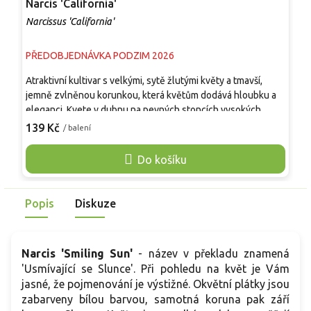
Narcis 'California'
N
Narcissus 'California'
N
PŘEDOBJEDNÁVKA PODZIM 2026
P
Atraktivní kultivar s velkými, sytě žlutými květy a tmavší,
A
jemně zvlněnou korunkou, která květům dodává hloubku a
z
eleganci. Kvete v dubnu na pevných stoncích vysokých
a
přibližně 40 cm a je vhodný pro výsadbu do záhonů, skalek,
n
139 Kč
1
/ balení
nádob i pod opadavé stromy. Díky dlouhé výdrži květů je
v
oblíbený také k řezu do jarních vazeb. Kultivar je plně
r
Do košíku
mrazuvzdorný, nenáročný na pěstování a po zakořenění se
C
každoročně spolehlivě vrací. Výborně se kombinuje s
b
tulipány, modřenci, hyacinty i dalšími jarními cibulovinami a ve
n
Popis
Diskuze
skupinových výsadbách vytváří nepřehlédnutelný jarní
u
efekt.
k
Narcis 'Smiling Sun'
-
název v překladu znamená
'Usmívající se Slunce'. Při pohledu na květ je Vám
jasné, že pojmenování je výstižné. Okvětní plátky jsou
zabarveny bílou barvou, samotná koruna pak září