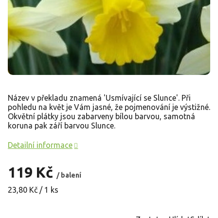
Název v překladu znamená 'Usmívající se Slunce'. Při
pohledu na květ je Vám jasné, že pojmenování je výstižné.
Okvětní plátky jsou zabarveny bílou barvou, samotná
koruna pak září barvou Slunce.
Detailní informace
119 Kč
/ balení
Měrná
23,80 Kč / 1 ks
cena: