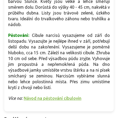
barvou Slunce. Květy jsou velké a lehce směřují
směrem dolu. Dorůstá do výšky 40 - 45 cm, nakvétá v
průběhu dubna. Listy jsou trávově zelené, úzkého
tvaru. Ideální do trvalkového záhonu nebo truhlíku a
nádob.
Pěstování:
Cibule narcisů vysazujeme od září do
listopadu. Vysazujte je nejlépe ihned v září, potřebují
delší dobu na zakořenění. Vysazujeme je poměrně
hluboko, cca 15 cm. Záleží na velikosti cibule. Zhruba
10 cm od sebe. Před výsadbou půdu zryjte. Vyhovuje
jim propustná a nepřemokřená půda. Na dno
výsadbové jamky umístěte vrstvu štěrku a na ni písek
smíchaný se zeminou. Narcisům vybíráme slunná
nebo lehce polostinná místa. Přes zimu umístíme
krytí z chvojí nebo listí.
Více na:
Návod na pěstování cibulovin