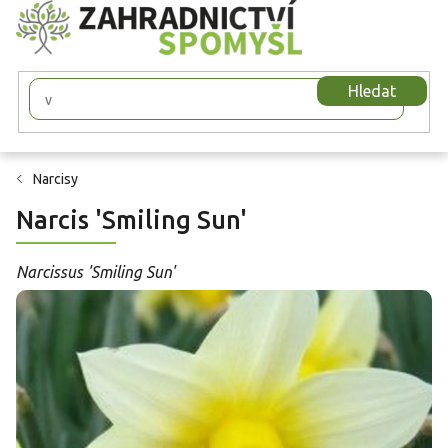
Přejít
na
obsah
Hledat
Narcisy
Narcis 'Smiling Sun'
Narcissus 'Smiling Sun'